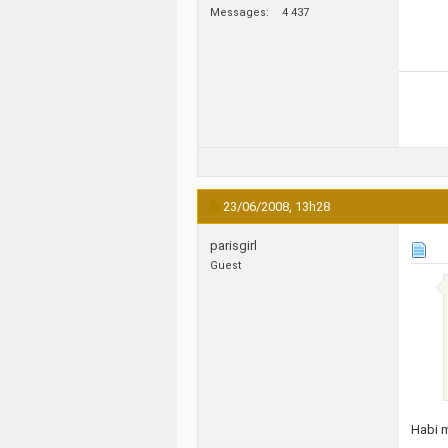
Messages
4 437
23/06/2008,
13h28
parisgirl
Guest
Habi m