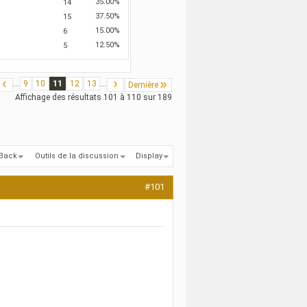
35.00%
14
37.50%
15
15.00%
6
12.50%
5
...
9
10
11
12
13
...
Dernière
Affichage des résultats 101 à 110 sur 189
kBack
Outils de la discussion
Display
#101