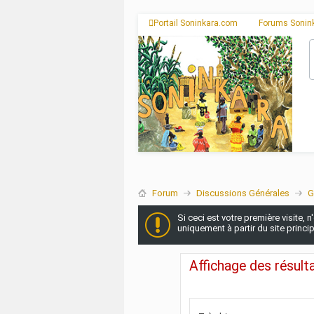
Portail Soninkara.com
Forums Sonin
Forum
Discussions Générales
G
Si ceci est votre première visite, 
uniquement à partir du site princi
Affichage des résul