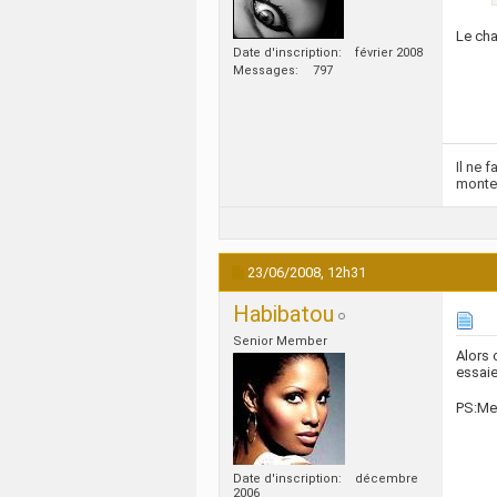
Le cha
Date d'inscription
février 2008
Messages
797
Il ne 
monte
23/06/2008,
12h31
Habibatou
Senior Member
Alors 
essaie
PS:Mer
Date d'inscription
décembre
2006