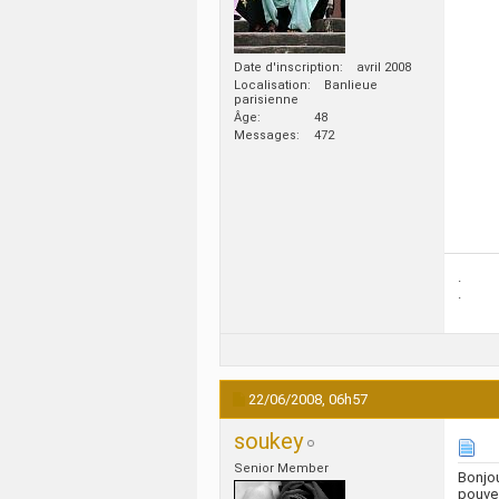
Date d'inscription
avril 2008
Localisation
Banlieue
parisienne
Âge
48
Messages
472
.
.
22/06/2008,
06h57
soukey
Senior Member
Bonjou
pouvez