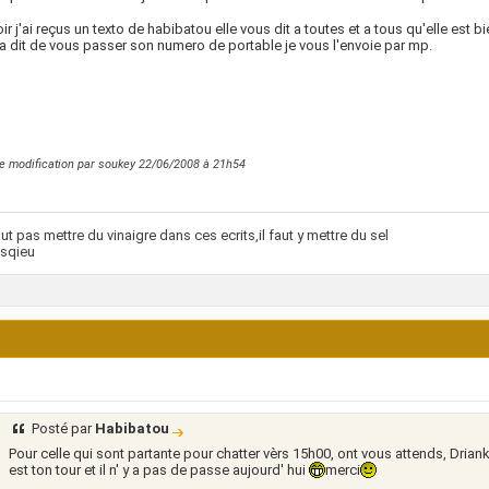
oir j'ai reçus un texto de habibatou elle vous dit a toutes et a tous qu'elle est bi
'a dit de vous passer son numero de portable je vous l'envoie par mp.
e modification par soukey 22/06/2008 à
21h54
faut pas mettre du vinaigre dans ces ecrits,il faut y mettre du sel
sqieu
Posté par
Habibatou
Pour celle qui sont partante pour chatter vèrs 15h00, ont vous attends, Driank
est ton tour et il n' y a pas de passe aujourd' hui
merci