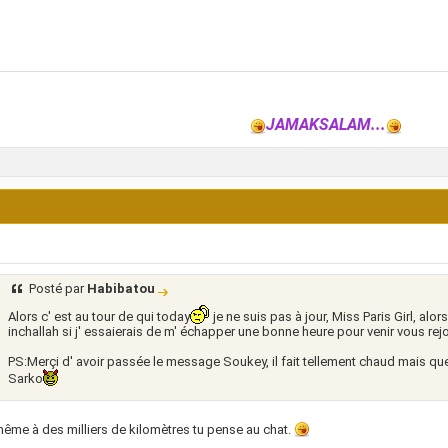
JAMAKSALAM...
Posté par
Habibatou
Alors c' est au tour de qui today
je ne suis pas à jour, Miss Paris Girl, alors 
inchallah si j' essaierais de m' échapper une bonne heure pour venir vous rejo
PS:Merçi d' avoir passée le message Soukey, il fait tellement chaud mais q
Sarko
ême à des milliers de kilomètres tu pense au chat.