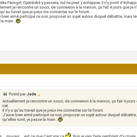
iète Parisgirl, Djembéré y passera, nul ne peut y échapper, il n'y point d'échappa
lement je rencontre un souci, de connexion à la maison, ça fait 4 jours que je n
 a qu'au travail que je peux me connecter sur le forum.
i bien aimé participé ce soir, proposer un sujet autour duquel débattre, mais le
la main...
Posté par
Jade
Actuellement je rencontre un souci, de connexion à la maison, ça fait 4 jours 
net.
Il n'y a qu'au travail que je peux me connecter sur le forum.
J'aurai bien aimé participé ce soir, proposer un sujet autour duquel débattre
qu'elles sont, je passe la main...
 ... mouais ... est ce que c'est vrai ça
. Bon je vais faire semblant d'y croire