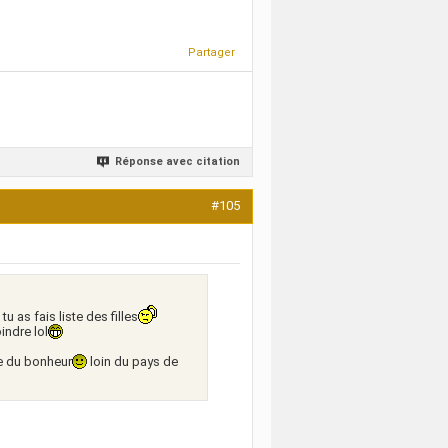
Partager
Réponse avec citation
#105
tu as fais liste des filles
indre lol
ue du bonheur
loin du pays de