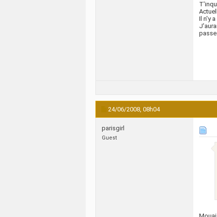
T'inqu
Actuel
Il n'y
J'aura
passe 
24/06/2008,
08h04
parisgirl
Guest
Mouais