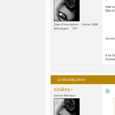
Hier s
Elle m
Date d'inscription
février 2008
Messages
797
Dernièr
Il ne 
monte
22/06/2008,
07h35
soukey
Senior Member