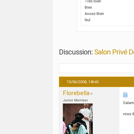
Très bien
Bien
Assez-Bien
Nul
Discussion:
Salon Privé D
15/06/2008,
14h43
Florebella
Junior Member
Salam
vous 