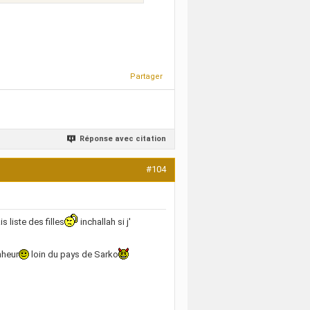
Partager
Réponse avec citation
#104
is liste des filles
inchallah si j'
nheur
loin du pays de Sarko