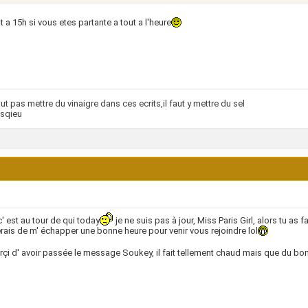
t a 15h si vous etes partante a tout a l'heure
faut pas mettre du vinaigre dans ces ecrits,il faut y mettre du sel
sqieu
c' est au tour de qui today
je ne suis pas à jour, Miss Paris Girl, alors tu as fa
rais de m' échapper une bonne heure pour venir vous rejoindre lol
çi d' avoir passée le message Soukey, il fait tellement chaud mais que du bo