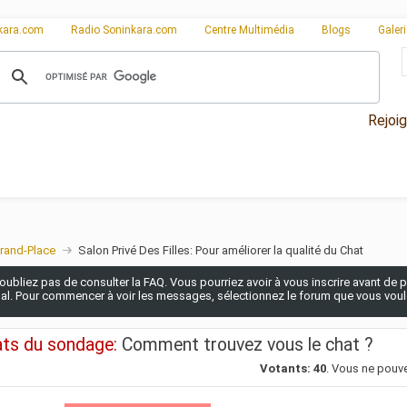
kara.com
Radio Soninkara.com
Centre Multimédia
Blogs
Galer
Rejoi
rand-Place
Salon Privé Des Filles: Pour améliorer la qualité du Chat
n'oubliez pas de consulter la FAQ. Vous pourriez avoir à vous inscrire avant de po
pal. Pour commencer à voir les messages, sélectionnez le forum que vous voulez
tats du sondage:
Comment trouvez vous le chat ?
Votants
40
. Vous ne pouve