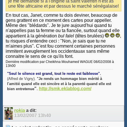
je me demande si à l'origine la saint valentin n'est as
une fête africaine et par dessus le marché sénégalaise!
En tout cas, Janet, comme tu dois deviner, beaucoup de
gens grattent en ce moment des cartes pour appeller.
Même des "blédards". Je te jure aujourd'hui quand tu
n'appelles pas ta femme ou ta fiancée, surtout quand elle
appartient à la génération
bul falel
(têtes brulées)
,
tu risques d'entendre ceci : "Non, je sais que tu ne
m'aimes plus". C'est fou comment certaines personnes
immitent aveuglement les occidentauax sans même
connaitre le sens de ce qu'ils font.
Dernière modification par Cheikhna Mouhamed WAGUE 08/02/2008 à
13h00
.
"Seul le silence est grand, tout le reste est faiblesse"
(Alfred de Vigny).
"Je rends un hommage bien mérité à
l'amitié quand elle est sincère et à la parenté quand elle est
"
.
http://smk.eklablog.com/
bien entretenue
rokia
a dit:
13/02/2007
13h40