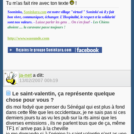
Tu m'as fait rire avec ton texte
!
Sooninko,
Soninkara.com
est notre village "virtuel " Soninké où il y fait
bon vivre, communiquer, échanger. L'Hospitalité, le respect et la solidarité
sont nos valeurs.
-
Laisse parler les gens ... On s'en fout!
-
Les Chiens
aboient .... la caravane passe toujours !
http://www.waounde.com
ja-net
a dit:
13/02/2007
00h19
Le saint-valentin, ça représente quelque
chose pour vous ?
dis moi fodyé que penser du Sénégal qui est plus à fond
dans cette fête que les occidentaux, je ne sais pas si ces
derniers jours tu as vu les pub sur la rts ainsi que les
diverses emissions , ils ne parlent tous que de ça, même
TF1 n' arrive pas à la cheville
je me demande si à l'origine la saint valentin n'est as une