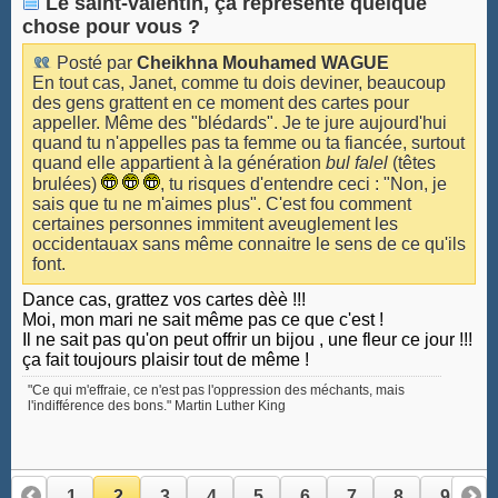
Le saint-valentin, ça représente quelque
chose pour vous ?
Posté par
Cheikhna Mouhamed WAGUE
En tout cas, Janet, comme tu dois deviner, beaucoup
des gens grattent en ce moment des cartes pour
appeller. Même des "blédards". Je te jure aujourd'hui
quand tu n'appelles pas ta femme ou ta fiancée, surtout
quand elle appartient à la génération
bul falel
(têtes
brulées)
, tu risques d'entendre ceci : "Non, je
sais que tu ne m'aimes plus". C'est fou comment
certaines personnes immitent aveuglement les
occidentauax sans même connaitre le sens de ce qu'ils
font.
Dance cas, grattez vos cartes dèè !!!
Moi, mon mari ne sait même pas ce que c'est !
Il ne sait pas qu'on peut offrir un bijou , une fleur ce jour !!!
ça fait toujours plaisir tout de même !
"Ce qui m'effraie, ce n'est pas l'oppression des méchants, mais
l'indifférence des bons." Martin Luther King
1
2
3
4
5
6
7
8
9