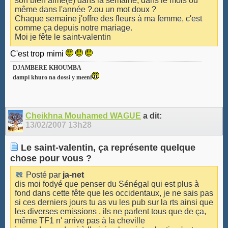
son bien aimé(e) dans la semaine, dans le mois ou
même dans l'année ?.ou un mot doux ?
Chaque semaine j'offre des fleurs à ma femme, c'est
comme ça depuis notre mariage.
Moi je fête le saint-valentin
C'est trop mimi
DJAMBERE KHOUMBA
dampi khuro na dossi y meeni
Cheikhna Mouhamed WAGUE
a dit:
13/02/2007
13h28
Le saint-valentin, ça représente quelque
chose pour vous ?
Posté par
ja-net
dis moi fodyé que penser du Sénégal qui est plus à
fond dans cette fête que les occidentaux, je ne sais pas
si ces derniers jours tu as vu les pub sur la rts ainsi que
les diverses emissions , ils ne parlent tous que de ça,
même TF1 n' arrive pas à la cheville