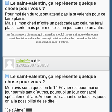
Le saint-valentin, ça représente quelque
chose pour vous ?
Pour moi rien du tout ont attend pas la st valentin pour ce
faire plaisir.
Mais si mon cheri m'offre un petit cadeaux cela me ferai
plaisir certe mais pour moi c'est un jour comme un autre.
ma famata traore dionsandigui triramakha mouké moussa ni mouké dantouma
mouri iban triramakha te ba marafayi ba triramakha te ba triramakha banialo
sounsarédion moni khatidio
mimi***
a dit:
12/02/2007
20h53
Le saint-valentin, ça représente quelque
chose pour vous ?
Mon avis sur la question le 14 Février est pour moi un
jour parmis tant d"autres, pourquoi un jour consacré
spécialement "aux Amoureux" sachant que tous les jours
on a la possibilité de se dire :
"Je t"Aime" !!!!!!