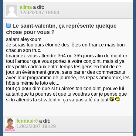
10
11
12
13
alima
a dit:
12/02/2007
19h04
Le saint-valentin, ça représente quelque
chose pour vous ?
salam aleykoum
Je serais toujours étonné des fêtes en France mais bon
chacun son truc.
Imaginez-vous attendre 364 ou 365 jours afin de montrer
tout l'amour que vous portez à votre conjoint, mais si ya
des petits cadeaux entre temps les gens en font de ce
jour un événement grave, sans parler des commerçants
avec leur programme de journée, les repas amoureux, les
hôtels même le loto etc...
tout ça pour dire que si tu aimes ton conjoint, prouve lui
autant que tu pourras et que tu voudras car je pense que
si tu attends la st-valentin, ça va pas allé du tout
fendasiré
a dit:
12/02/2007
19h29