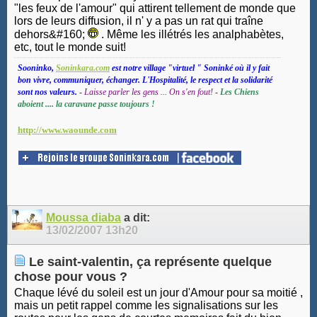
"les feux de l'amour" qui attirent tellement de monde que
lors de leurs diffusion, il n' y a pas un rat qui traîne
dehors&#160;
. Même les illétrés les analphabètes,
etc, tout le monde suit!
Sooninko,
Soninkara.com
est notre village "virtuel " Soninké où il y fait
bon vivre, communiquer, échanger. L'Hospitalité, le respect et la solidarité
sont nos valeurs.
-
Laisse parler les gens ... On s'en fout!
-
Les Chiens
aboient .... la caravane passe toujours !
http://www.waounde.com
Moussa diaba
a dit:
13/02/2007
13h20
Le saint-valentin, ça représente quelque
chose pour vous ?
Chaque lévé du soleil est un jour d'Amour pour sa moitié ,
mais un petit rappel comme les signalisations sur les