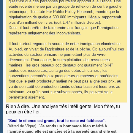
qu'est-ce que ces personnes pourraient apporter à la France. Une
étude récente menée par un groupe de réflexion de centre gauche
britannique, l'Institute For Public Policy Research, montre que la
régularisation de quelque 500 000 immigrants illégaux rapporterait
plus d'un milliard de livres (soit 1.47 milliards d'euros).
Donc, il faut arrêter de faire croire aux français que l'immigration
représente uniquement des inconvénients.
Il faut surtout regarder la source de cette immigration clandestine.
Au bled, on vivait de l'agriculture et de la pêche. Or, aujourd'hui ces
activités du secteur primaire ne permettent plus de vivre
décemment. Pour cause, la surexploitation des ressources
marines : les gros bateaux occidentaux ont quasiment "pillé"
toutes ces ressources, au large des cotes africaines ; les
subventions accordés aux producteurs européens et américains
font que le petit producteur malien ne peut pas aligné ses prix, au
vu de son coût de production tandis qu'eux baissent leurs prix au
minimum, vu qu'ils sont sur-subventionnés, ils peuvent se le
permettent aisément.
Rien à dire. Une analyse trés intélligente. Mon frère, tu
peux en être fier.
.
"Seul le silence est grand, tout le reste est faiblesse"
(Alfred de Vigny).
"Je rends un hommage bien mérité à
l'amitié quand elle est sincère et à la parenté quand elle est