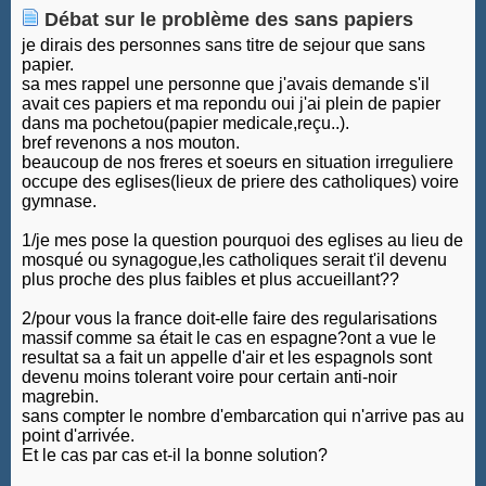
Débat sur le problème des sans papiers
je dirais des personnes sans titre de sejour que sans
papier.
sa mes rappel une personne que j'avais demande s'il
avait ces papiers et ma repondu oui j'ai plein de papier
dans ma pochetou(papier medicale,reçu..).
bref revenons a nos mouton.
beaucoup de nos freres et soeurs en situation irreguliere
occupe des eglises(lieux de priere des catholiques) voire
gymnase.
1/je mes pose la question pourquoi des eglises au lieu de
mosqué ou synagogue,les catholiques serait t'il devenu
plus proche des plus faibles et plus accueillant??
2/pour vous la france doit-elle faire des regularisations
massif comme sa était le cas en espagne?ont a vue le
resultat sa a fait un appelle d'air et les espagnols sont
devenu moins tolerant voire pour certain anti-noir
magrebin.
sans compter le nombre d'embarcation qui n'arrive pas au
point d'arrivée.
Et le cas par cas et-il la bonne solution?