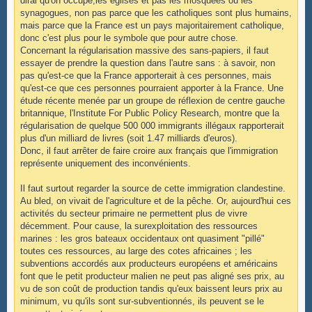
dirai qu'on occupe,les églises et pas les mosquées ou les
synagogues, non pas parce que les catholiques sont plus humains,
mais parce que la France est un pays majoritairement catholique,
donc c'est plus pour le symbole que pour autre chose.
Concernant la régularisation massive des sans-papiers, il faut
essayer de prendre la question dans l'autre sans : à savoir, non
pas qu'est-ce que la France apporterait à ces personnes, mais
qu'est-ce que ces personnes pourraient apporter à la France. Une
étude récente menée par un groupe de réflexion de centre gauche
britannique, l'Institute For Public Policy Research, montre que la
régularisation de quelque 500 000 immigrants illégaux rapporterait
plus d'un milliard de livres (soit 1.47 milliards d'euros).
Donc, il faut arrêter de faire croire aux français que l'immigration
représente uniquement des inconvénients.
Il faut surtout regarder la source de cette immigration clandestine.
Au bled, on vivait de l'agriculture et de la pêche. Or, aujourd'hui ces
activités du secteur primaire ne permettent plus de vivre
décemment. Pour cause, la surexploitation des ressources
marines : les gros bateaux occidentaux ont quasiment "pillé"
toutes ces ressources, au large des cotes africaines ; les
subventions accordés aux producteurs européens et américains
font que le petit producteur malien ne peut pas aligné ses prix, au
vu de son coût de production tandis qu'eux baissent leurs prix au
minimum, vu qu'ils sont sur-subventionnés, ils peuvent se le