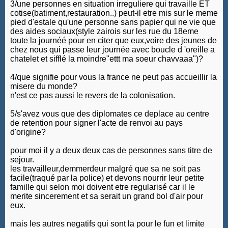
3/une personnes en situation irreguliere qui travaille ET
cotise(batiment,restauration..) peut-il etre mis sur le meme
pied d'estale qu'une personne sans papier qui ne vie que
des aides sociaux(style zairois sur les rue du 18eme
toute la journéé pour en citer que eux,voire des jeunes de
chez nous qui passe leur journée avec boucle d 'oreille a
chatelet et sifflé la moindre"ettt ma soeur chavvaaa")?
4/que signifie pour vous la france ne peut pas accueillir la
misere du monde?
n'est ce pas aussi le revers de la colonisation.
5/s'avez vous que des diplomates ce deplace au centre
de retention pour signer l'acte de renvoi au pays
d'origine?
pour moi il y a deux deux cas de personnes sans titre de
sejour.
les travailleur,demmerdeur malgré que sa ne soit pas
facile(traqué par la police) et devons nourrir leur petite
famille qui selon moi doivent etre regularisé car il le
merite sincerement et sa serait un grand bol d'air pour
eux.
mais les autres negatifs qui sont la pour le fun et limite