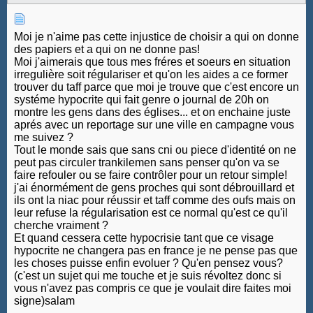
Moi je n'aime pas cette injustice de choisir a qui on donne
des papiers et a qui on ne donne pas!
Moi j'aimerais que tous mes fréres et soeurs en situation
irregulière soit régulariser et qu'on les aides a ce former
trouver du taff parce que moi je trouve que c'est encore un
systéme hypocrite qui fait genre o journal de 20h on
montre les gens dans des églises... et on enchaine juste
aprés avec un reportage sur une ville en campagne vous
me suivez ?
Tout le monde sais que sans cni ou piece d'identité on ne
peut pas circuler trankilemen sans penser qu'on va se
faire refouler ou se faire contrôler pour un retour simple!
j'ai énormément de gens proches qui sont débrouillard et
ils ont la niac pour réussir et taff comme des oufs mais on
leur refuse la régularisation est ce normal qu'est ce qu'il
cherche vraiment ?
Et quand cessera cette hypocrisie tant que ce visage
hypocrite ne changera pas en france je ne pense pas que
les choses puisse enfin evoluer ? Qu'en pensez vous?
(c'est un sujet qui me touche et je suis révoltez donc si
vous n'avez pas compris ce que je voulait dire faites moi
signe)salam