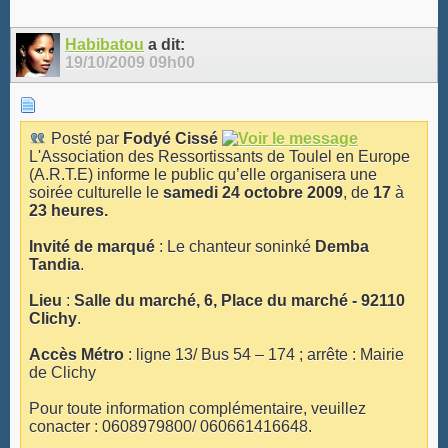
Habibatou
a dit:
19/10/2009
09h00
Posté par
Fodyé Cissé
L'Association des Ressortissants de Toulel en Europe
(A.R.T.E) informe le public qu’elle organisera une
soirée culturelle le
samedi 24 octobre 2009
, de
17
à
23 heures.
Invité de marqué
: Le chanteur soninké
Demba
Tandia
.
Lieu
:
Salle du marché, 6, Place du marché - 92110
Clichy
.
Accès Métro
: ligne 13/ Bus 54 – 174 ; arrête : Mairie
de Clichy
Pour toute information complémentaire, veuillez
conacter : 0608979800/ 060661416648.