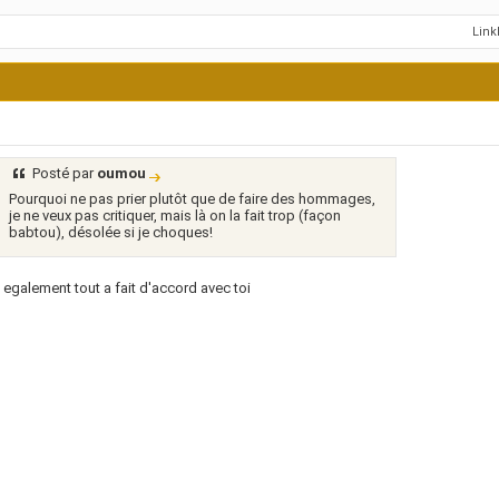
Lin
Posté par
oumou
Pourquoi ne pas prier plutôt que de faire des hommages,
je ne veux pas critiquer, mais là on la fait trop (façon
babtou), désolée si je choques!
s egalement tout a fait d'accord avec toi