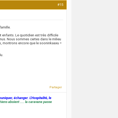
#15
amille.
enfants. Le quotidien est très difficile
evenus. Nous sommes certes dans le milieu
mais, montrons encore que le sooninkaaxu =
du.
Partager
muniquer, échanger. L'Hospitalité, le
hiens aboient .... la caravane passe