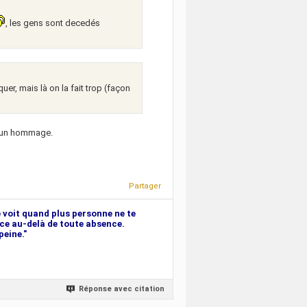
, les gens sont decedés
er, mais là on la fait trop (façon
re un hommage.
Partager
te voit quand plus personne ne te
ence au-delà de toute absence.
peine."
Réponse avec citation