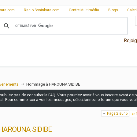
kara.com
Radio Soninkara.com
Centre Multimédia
Blogs
Galer
Rejoi
venements
Hommage à HAROUNA SIDIBE
n'oubliez pas de consulter la FAQ. Vous pourriez avoir à vous inscrire avant de po
pal. Pour commencer à voir les messages, sélectionnez le forum que vous voulez
Page 2 sur 5
HAROUNA SIDIBE