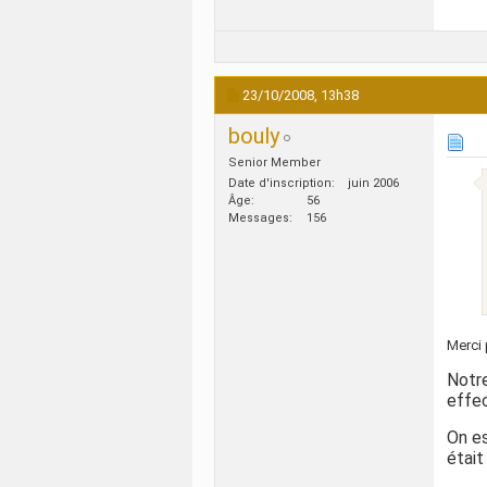
23/10/2008,
13h38
bouly
Senior Member
Date d'inscription
juin 2006
Âge
56
Messages
156
Merci 
Notre
effe
On es
était