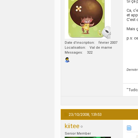
Si ça 
Ca, c'
et app
C'est 
Mais ç
p.s: c
Date d'inscription
février 2007
Localisation
Val de marne
Messages
322
Dernièr
"Tudo,
23/10/2008,
13h53
kiitee
Senior Member