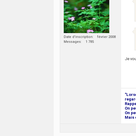
Date d'inscription
février 2008
Messages
1 785
Je vou
‎"Lors
regar
Rappel
On pe
On pe
Mais o