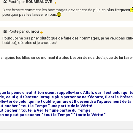
Posté par
ROUMBALOVE
C'est bizarre comment les hommages deviennent de plus en plus fréquent
pourquoi pas les laisser en paix
Posté par
oumou
Pourquoi ne pas prier plutôt que de faire des hommages, je ne veux pas critiqu
babtou), désolée si je choques!
s rejoins les filles en ce moment il a plus besoin de nos dou'a,que de lui fai
que la peine envahit ton cœur, rappelle-toi d'Allah, car Il est celui qui 
de, celui qui t'entend lorsque plus personne ne t'écoute, Il est la Prés
le-toi de celui qui ne t'oublie jamais et Il deviendra l'apaisement de ta 
ut cacher " tout le Temps " une partie de la Vérité
ut cacher " toute la Vérité " une partie du Temps
n ne peut pas cacher " tout le Temps " " toute la Vérité "