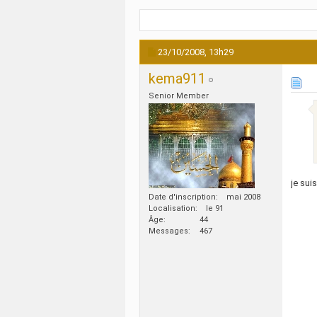
23/10/2008,
13h29
kema911
Senior Member
je sui
Date d'inscription
mai 2008
Localisation
le 91
Âge
44
Messages
467