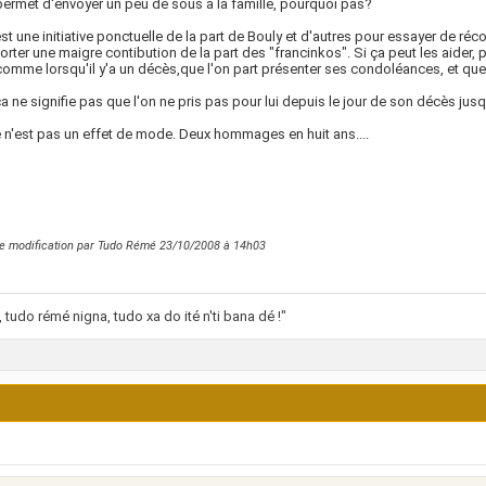
permet d'envoyer un peu de sous à la famille, pourquoi pas?
est une initiative ponctuelle de la part de Bouly et d'autres pour essayer de réc
orter une maigre contibution de la part des "francinkos". Si ça peut les aider,
comme lorsqu'il y'a un décès,que l'on part présenter ses condoléances, et que 
a ne signifie pas que l'on ne pris pas pour lui depuis le jour de son décès jusqu
e n'est pas un effet de mode. Deux hommages en huit ans....
e modification par Tudo Rémé 23/10/2008 à
14h03
 tudo rémé nigna, tudo xa do ité n'ti bana dé !"