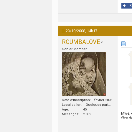
23/10/2008,
14h17
ROUMBALOVE
Senior Member
Date d'inscription
février 2008
Localisation
Quelques part...
Âge
45
Mwé, o
Messages
2 399
fête d