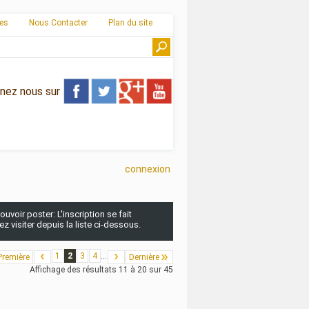
ies
Nous Contacter
Plan du site
gnez nous sur
connexion
uvoir poster: L'inscription se fait
 visiter depuis la liste ci-dessous.
1
2
3
4
...
Première
Dernière
Affichage des résultats 11 à 20 sur 45