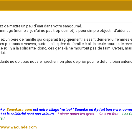
ez de mettre un peu d'eau dans votre sangoumé.
mmage (même si je n'aime pas trop ce mot) a pour simple objectif d'aider sa f
ez un père de famille qui disparaît tragiquement laissant derrière lui femmes et 
es personnes veuves, surtout si le père de famille était la seule source de r
é et il y a la solidarité, donc, ces gens-là ne mourront pas de faim. Certes, 
ité.
idarité ne doit pas nous empêcher non plus de prier pour le défunt, bien enten
nko,
Soninkara.com
est notre village "virtuel " Soninké où il y fait bon vivre, com
t et la solidarité sont nos valeurs.
-
Laisse parler les gens ... On s'en fout!
-
Les C
s !
//www.waounde.com