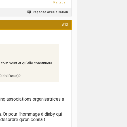
Partager
Réponse avec citation
#12
tout point et qu'elle constituera
à Diabi Doua)?
q associations organisatrices a
m. Or pour l’hommage à diaby qui
n désordre qu’on connait.