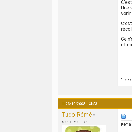
C’est
Une s
venir
C’est
récol
Ce n’
et en
"Le sa
23/10/2008,
13h53
Tudo Rémé
Senior Member
Kema,