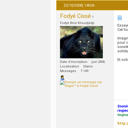
23/10/2008,
14h04
Fodyé Cissé
Fodyé Bine Khoudjédji
Essay
Cet ho
Imagin
pour c
sonink
solidar
Et sol
Date d'inscription
juin 2006
Localisation
Stains
Messages
7 149
Sooni
respec
toujour
http: