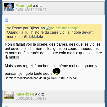
Mauri gal
a dit:
04/01/2010
22h37
Posté par
Djizeuss
Quand j ai lu l histoire du carré vip j ai rigolé devant
mon ecran!krkrkkrkrkr
Non il fallait voir la scene, des barres, dès que les vigiles
ont ouverts les barrières, les gens on couruuuuuuuuuus
et nous on à pleurés dans notre coin mais c quoi ce delire
là mdr!!!!
Mais sans regret, franchement, même moi rien quand y
pensant je rigole toute seule
.
Dernière modification par Mauri gal 04/01/2010 à
22h40
miss ében
a dit:
05/01/2010
00h13