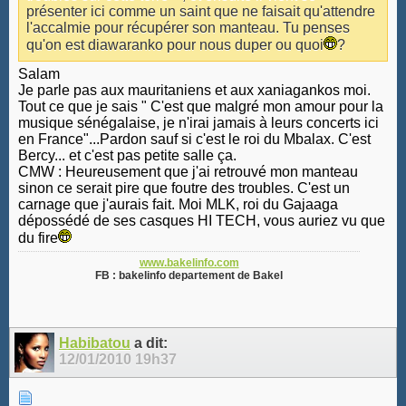
présenter ici comme un saint que ne faisait qu'attendre
l'accalmie pour récupérer son manteau. Tu penses
qu'on est diawaranko pour nous duper ou quoi
?
Salam
Je parle pas aux mauritaniens et aux xaniagankos moi.
Tout ce que je sais " C'est que malgré mon amour pour la
musique sénégalaise, je n'irai jamais à leurs concerts ici
en France"...Pardon sauf si c'est le roi du Mbalax. C'est
Bercy... et c'est pas petite salle ça.
CMW : Heureusement que j'ai retrouvé mon manteau
sinon ce serait pire que foutre des troubles. C'est un
carnage que j'aurais fait. Moi MLK, roi du Gajaaga
dépossédé de ses casques HI TECH, vous auriez vu que
du fire
www.bakelinfo.com
FB : bakelinfo departement de Bakel
Habibatou
a dit:
12/01/2010
19h37