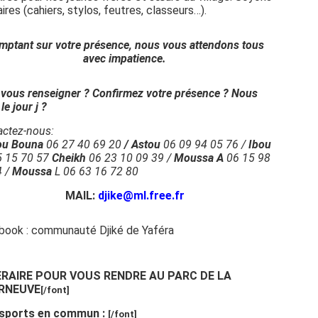
aires (cahiers, stylos, feutres, classeurs…).
mptant sur votre présence, nous vous attendons tous
avec impatience.
 vous renseigner ? Confirmez votre présence ? Nous
le jour j ?
actez-nous:
ou Bouna
06 27 40 69 20
/ Astou
06 09 94 05 76 /
Ibou
5 15 70 57
Cheikh
06 23 10 09 39 /
Moussa A
06 15 98
4 /
Moussa
L 06 63 16 72 80
MAIL:
djike@ml.free.fr
book : communauté Djiké de Yaféra
ERAIRE POUR VOUS RENDRE AU PARC DE LA
RNEUVE
[/font]
sports en commun :
[/font]