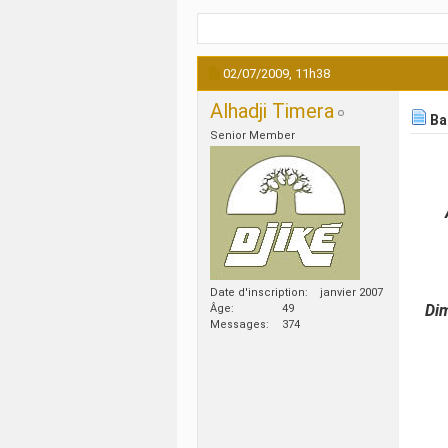
02/07/2009,
11h38
Alhadji Timera
Bar
Senior Member
Date d'inscription
janvier 2007
Dim
Âge
49
Messages
374