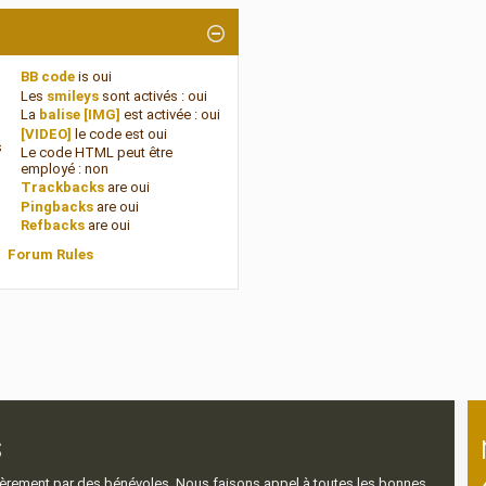
BB code
is
oui
Les
smileys
sont activés :
oui
La
balise [IMG]
est activée :
oui
[VIDEO]
le code est
oui
s
Le code HTML peut être
employé :
non
Trackbacks
are
oui
Pingbacks
are
oui
Refbacks
are
oui
Forum Rules
s
ntièrement par des bénévoles. Nous faisons appel à toutes les bonnes