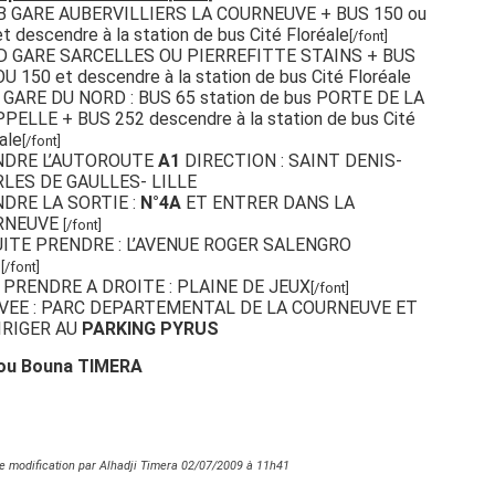
B GARE AUBERVILLIERS LA COURNEUVE + BUS 150 ou
t descendre à la station de bus Cité Floréale
[/font]
D GARE SARCELLES OU PIERREFITTE STAINS + BUS
U 150 et descendre à la station de bus Cité Floréale
a GARE DU NORD : BUS 65 station de bus PORTE DE LA
PELLE + BUS 252 descendre à la station de bus Cité
ale
[/font]
NDRE L’AUTOROUTE
A1
DIRECTION : SAINT DENIS-
LES DE GAULLES- LILLE
DRE LA SORTIE :
N°4A
ET ENTRER DANS LA
RNEUVE
[/font]
ITE PRENDRE : L’AVENUE ROGER SALENGRO
1
[/font]
 PRENDRE A DROITE : PLAINE DE JEUX
[/font]
VEE : PARC DEPARTEMENTAL DE LA COURNEUVE ET
IRIGER AU
PARKING PYRUS
ou Bouna TIMERA
e modification par Alhadji Timera 02/07/2009 à
11h41