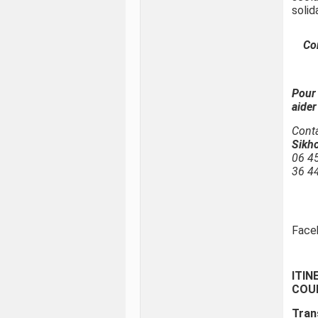
solid
Co
Pour
aider 
Cont
Sikh
06 4
36 4
Face
ITIN
COU
Tran