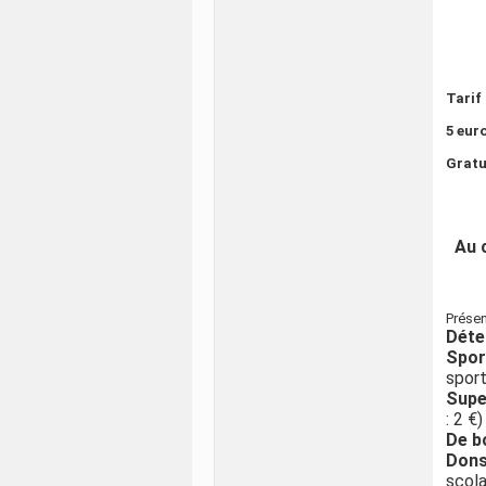
Tarif
5 eur
Gratu
Au 
Prése
Déte
Spo
sport
Supe
: 2 €)
De b
Don
scola