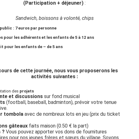
(Participation + déjeuner)
:
Sandwich, boissons à volonté, chips
 public : 7 euros par personne
os pour les adhérents et les enfants de 5 à 12 ans
it pour les enfants de – de 5 ans
cours de cette journée, nous vous proposerons les
activités suivantes :
ntation des
projets
nte et discussions
sur fond musical
rts
(football, baseball, badminton), prévoir votre tenue
ive.
r tombola
avec de nombreux lots en jeu (prix du ticket
ons gâteaux
faits maison (0.50 € la part)
s ?
Vous pouvez apporter vos dons de fournitures
ires pour nos jeunes frères et sœurs du village. Soyons