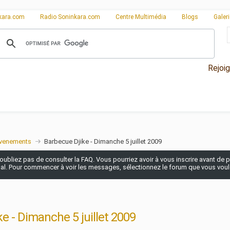
kara.com
Radio Soninkara.com
Centre Multimédia
Blogs
Galer
Rejoi
venements
Barbecue Djike - Dimanche 5 juillet 2009
n'oubliez pas de consulter la FAQ. Vous pourriez avoir à vous inscrire avant de po
pal. Pour commencer à voir les messages, sélectionnez le forum que vous voulez
e - Dimanche 5 juillet 2009