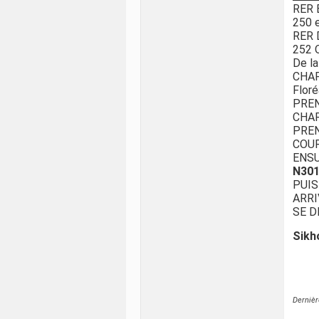
RER 
250 e
RER 
252 O
De l
CHAP
Floré
PRE
CHAR
PREN
COU
ENSU
N30
PUIS
ARRI
SE D
Sikh
Dernièr