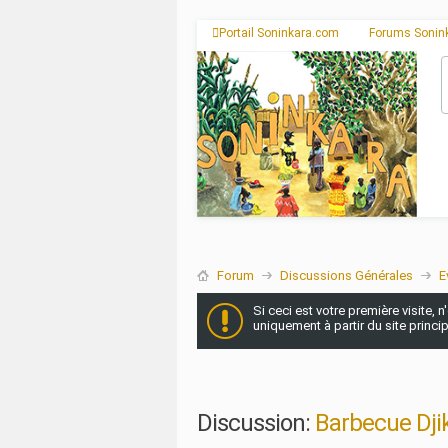
Portail Soninkara.com
Forums Sonin
Forum
Discussions Générales
E
Si ceci est votre première visite, 
uniquement à partir du site princi
Discussion:
Barbecue Djik