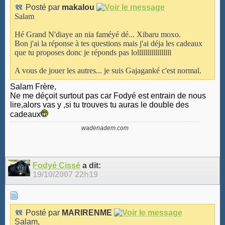
Posté par
makalou
Salam
Hé Grand N'diaye an nia faméyé dé... Xibaru moxo.
Bon j'ai la réponse à tes questions mais j'ai déja les cadeaux
que tu proposes donc je réponds pas lolllllllllllllllll
A vous de jouer les autres... je suis Gajaganké c'est normal.
Salam Frère,
Ne me déçoit surtout pas car Fodyé est entrain de nous
lire,alors vas y ,si tu trouves tu auras le double des
cadeaux
wadenadem.com
Fodyé Cissé
a dit:
19/10/2007
22h19
Posté par
MARIRENME
Salam,