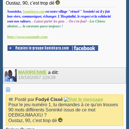
Oustaz, 90, c'est trop dé
Sooninko,
Soninkara.com
est notre village "virtuel " Soninké où il y fait
bon vivre, communiquer, échanger. L'Hospitalité, le respect et la solidarité
sont nos valeurs.
-
Laisse parler les gens ... On s'en fout!
-
Les Chiens
aboient .... la caravane passe toujours !
http://www.waounde.com
MARIRENME
a dit:
19/10/2007
22h39
Posté par
Fodyé Cissé
Pour le jeu numéro 1, tu demandes à ce qu'on trouves
90 mots différents Soninké issus de ce mot
DEBIGUMAAXU ?
Oustaz, 90, c'est trop dé