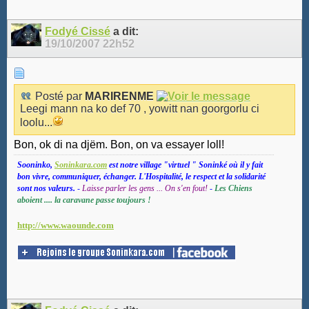
Fodyé Cissé
a dit:
19/10/2007
22h52
Posté par
MARIRENME
Leegi mann na ko def 70 , yowitt nan goorgorlu ci
loolu...
Bon, ok di na djëm. Bon, on va essayer loll!
Sooninko,
Soninkara.com
est notre village "virtuel " Soninké où il y fait
bon vivre, communiquer, échanger. L'Hospitalité, le respect et la solidarité
sont nos valeurs.
-
Laisse parler les gens ... On s'en fout!
-
Les Chiens
aboient .... la caravane passe toujours !
http://www.waounde.com