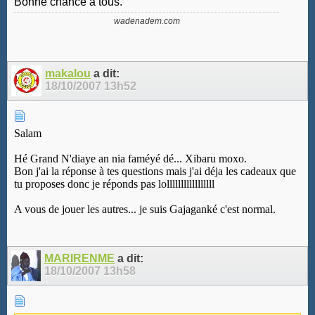
Bonne chance à tous.
wadenadem.com
makalou
a dit:
18/10/2007
13h52
Salam
Hé Grand N'diaye an nia faméyé dé... Xibaru moxo.
Bon j'ai la réponse à tes questions mais j'ai déja les cadeaux que
tu proposes donc je réponds pas lolllllllllllllllll
A vous de jouer les autres... je suis Gajaganké c'est normal.
MARIRENME
a dit:
18/10/2007
13h58