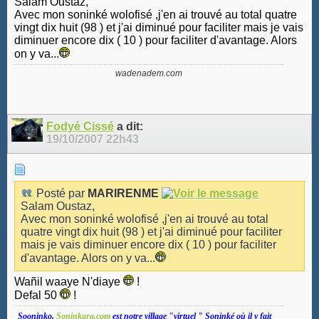
Salam Oustaz,
Avec mon soninké wolofisé ,j'en ai trouvé au total quatre
vingt dix huit (98 ) et j'ai diminué pour faciliter mais je vais
diminuer encore dix ( 10 ) pour faciliter d'avantage. Alors
on y va...
wadenadem.com
Fodyé Cissé
a dit:
19/10/2007
22h43
Posté par
MARIRENME
Salam Oustaz,
Avec mon soninké wolofisé ,j'en ai trouvé au total
quatre vingt dix huit (98 ) et j'ai diminué pour faciliter
mais je vais diminuer encore dix ( 10 ) pour faciliter
d'avantage. Alors on y va...
Wañil waaye N'diaye
!
Defal 50
!
Sooninko,
Soninkara.com
est notre village "virtuel " Soninké où il y fait