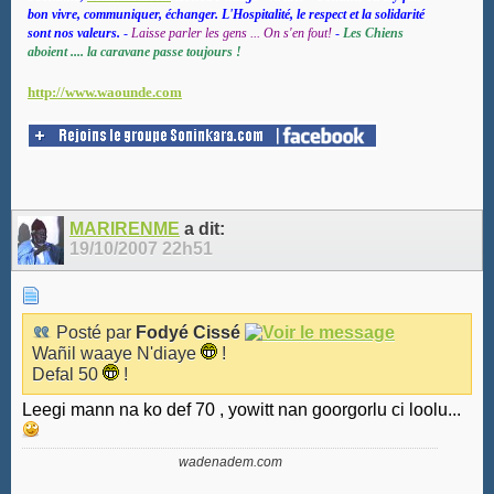
bon vivre, communiquer, échanger. L'Hospitalité, le respect et la solidarité
sont nos valeurs.
-
Laisse parler les gens ... On s'en fout!
-
Les Chiens
aboient .... la caravane passe toujours !
http://www.waounde.com
MARIRENME
a dit:
19/10/2007
22h51
Posté par
Fodyé Cissé
Wañil waaye N'diaye
!
Defal 50
!
Leegi mann na ko def 70 , yowitt nan goorgorlu ci loolu...
wadenadem.com