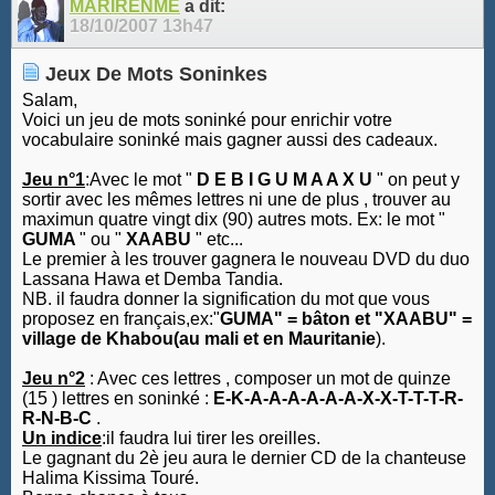
MARIRENME
a dit:
18/10/2007
13h47
Jeux De Mots Soninkes
Salam,
Voici un jeu de mots soninké pour enrichir votre
vocabulaire soninké mais gagner aussi des cadeaux.
Jeu n°1
:Avec le mot "
D E B I G U M A A X U
" on peut y
sortir avec les mêmes lettres ni une de plus , trouver au
maximun quatre vingt dix (90) autres mots. Ex: le mot "
GUMA
" ou "
XAABU
" etc...
Le premier à les trouver gagnera le nouveau DVD du duo
Lassana Hawa et Demba Tandia.
NB. il faudra donner la signification du mot que vous
proposez en français,ex:"
GUMA" = bâton et "XAABU" =
village de Khabou(au mali et
en Mauritanie
).
Jeu n°2
: Avec ces lettres , composer un mot de quinze
(15 ) lettres en soninké :
E-K-A-A-A-A-A-A-X-X-T-T-T-R-
R-N-B-C
.
Un indice
:il faudra lui tirer les oreilles.
Le gagnant du 2è jeu aura le dernier CD de la chanteuse
Halima Kissima Touré.