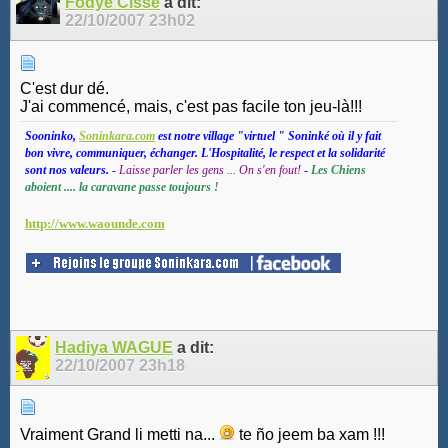
Fodyé Cissé
a dit:
22/10/2007
23h02
C'est dur dé.
J'ai commencé, mais, c'est pas facile ton jeu-là!!!
Sooninko,
Soninkara.com
est notre village "virtuel " Soninké où il y fait
bon vivre, communiquer, échanger. L'Hospitalité, le respect et la solidarité
sont nos valeurs.
-
Laisse parler les gens ... On s'en fout!
-
Les Chiens
aboient .... la caravane passe toujours !
http://www.waounde.com
Hadiya WAGUE
a dit:
22/10/2007
23h18
Vraiment Grand li metti na...
te ño jeem ba xam !!!