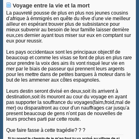
Voyage entre la vie et la mort
La pauvreté pousse de plus en plus nos jeunes cousins
d'afrique à émmigrés en quête du rêve d'une vie meilleur
ailleur en espérant trouver plus de subsistance pour
mieux subvenir au besoin de leur famille laisser derrière
eux,ces dernier ayant tous miser sur eux en comptant sur
eux pour reussir.
Les pays occidentaux sont les principaux objectif de
beaucoup et comme les visas se font de plus en plus rare
pour prendre la voix des airs ils vont risqué leur vie en
mer par le biais de passeur qui prennent leurs argents
pour les mettre dans de petites barques à moteur dans le
but de les ammener aux côtes espagnoles.
Leurs destin seront divisé en deux,soit ils arrivent à
destination,soit ils mouront au cour du voyage en ayant
pas supporter la souffrance du voyages(faim,froid,mal de
mer) ou disparaitront au cour d'un nauffrages car jusqu'a
present beaucoup de gens n'ont pas de nouvelles de
leurs proches parti par cette route.
Que faire fasse à cette tragédie? ? ?
Si tu prend le chemin de je m'en fout,tu va arrivé au village de si