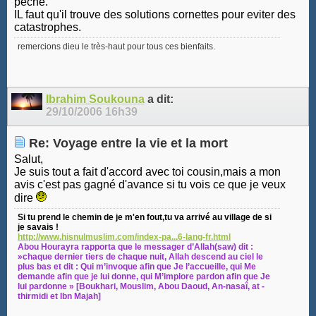
peche.
IL faut qu'il trouve des solutions cornettes pour eviter des
catastrophes.
remercions dieu le très-haut pour tous ces bienfaits.
Ibrahim Soukouna
a dit:
29/10/2006
16h39
Re: Voyage entre la vie et la mort
Salut,
Je suis tout a fait d'accord avec toi cousin,mais a mon
avis c'est pas gagné d'avance si tu vois ce que je veux
dire
Si tu prend le chemin de je m'en fout,tu va arrivé au village de si
je savais !
http://www.hisnulmuslim.com/index-pa...6-lang-fr.html
Abou Hourayra rapporta que le messager d’Allah(saw) dit :
»chaque dernier tiers de chaque nuit, Allah descend au ciel le
plus bas et dit : Qui m’invoque afin que Je l’accueille, qui Me
demande afin que je lui donne, qui M’implore pardon afin que Je
lui pardonne » [Boukhari, Mouslim, Abou Daoud, An-nasaî, at -
thirmidi et Ibn Majah]