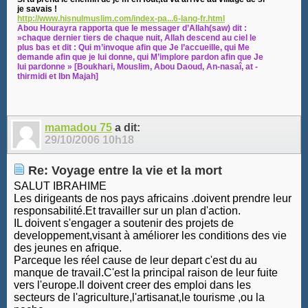
je savais !
http://www.hisnulmuslim.com/index-pa...6-lang-fr.html
Abou Hourayra rapporta que le messager d’Allah(saw) dit :
»chaque dernier tiers de chaque nuit, Allah descend au ciel le
plus bas et dit : Qui m’invoque afin que Je l’accueille, qui Me
demande afin que je lui donne, qui M’implore pardon afin que Je
lui pardonne » [Boukhari, Mouslim, Abou Daoud, An-nasaî, at -
thirmidi et Ibn Majah]
mamadou 75
a dit:
29/10/2006
10h18
Re: Voyage entre la vie et la mort
SALUT IBRAHIME
Les dirigeants de nos pays africains .doivent prendre leur
responsabilité.Et travailler sur un plan d'action.
IL doivent s'engager a soutenir des projets de
developpement,visant à améliorer les conditions des vie
des jeunes en afrique.
Parceque les réel cause de leur depart c'est du au
manque de travail.C'est la principal raison de leur fuite
vers l'europe.Il doivent creer des emploi dans les
secteurs de l'agriculture,l'artisanat,le tourisme ,ou la