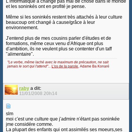
L'informatique a changé pas mal de chose dans le monde
et les soninkés ont en profité je pense.
Même si les soninkés restent très attachés à leur culture
beaucoup ont changé à cause/grâce à leur
environnement.
J'entend plus de mes cousins parler d'études et de
formations, même ceux venu d'Afrique ont plus
d'ambition, ils ne veulent plus se contenter d'un taff
"alimentaire".
"Le verbe, même laché avec le maximum de précaution, ne sait
jamais le sort qui l'attend"...
L'os de la parole
,
Adame Ba Konaré
raby
a dit:
11/01/2008
20h14
slm
moi c'est une culture que j'admire n'étant pas soninkée
jme considére comme.
La plupart des enfants qui ont assimilés ses moeurs,ses