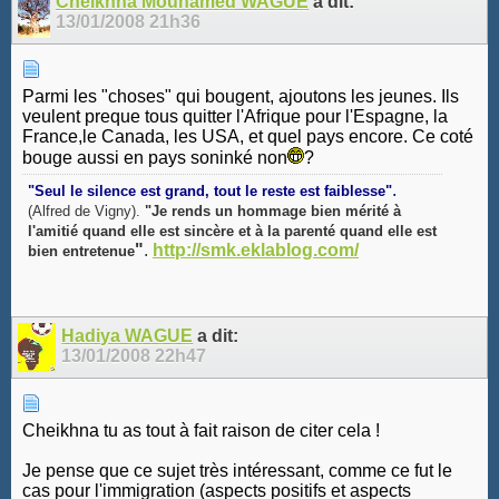
Cheikhna Mouhamed WAGUE
a dit:
13/01/2008
21h36
Parmi les "choses" qui bougent, ajoutons les jeunes. Ils
veulent preque tous quitter l'Afrique pour l'Espagne, la
France,le Canada, les USA, et quel pays encore. Ce coté
bouge aussi en pays soninké non
?
.
"Seul le silence est grand, tout le reste est faiblesse"
(Alfred de Vigny).
"Je rends un hommage bien mérité à
l'amitié quand elle est sincère et à la parenté quand elle est
"
.
http://smk.eklablog.com/
bien entretenue
Hadiya WAGUE
a dit:
13/01/2008
22h47
Cheikhna tu as tout à fait raison de citer cela !
Je pense que ce sujet très intéressant, comme ce fut le
cas pour l'immigration (aspects positifs et aspects