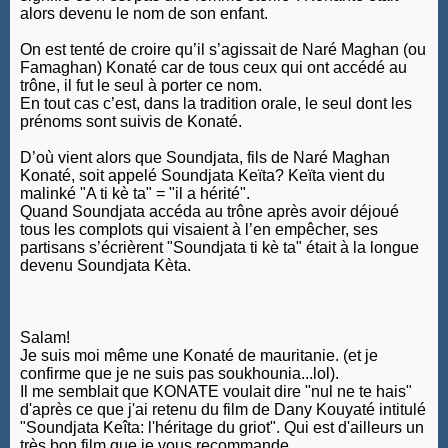
alors devenu le nom de son enfant.
On est tenté de croire qu’il s’agissait de Naré Maghan (ou
Famaghan) Konaté car de tous ceux qui ont accédé au
trône, il fut le seul à porter ce nom.
En tout cas c’est, dans la tradition orale, le seul dont les
prénoms sont suivis de Konaté.
D’où vient alors que Soundjata, fils de Naré Maghan
Konaté, soit appelé Soundjata Keïta? Keïta vient du
malinké "A ti kè ta" = "il a hérité".
Quand Soundjata accéda au trône après avoir déjoué
tous les complots qui visaient à l’en empêcher, ses
partisans s’écrièrent "Soundjata ti kè ta" était à la longue
devenu Soundjata Kèta.
Salam!
Je suis moi même une Konaté de mauritanie. (et je
confirme que je ne suis pas soukhounia...lol).
Il me semblait que KONATE voulait dire "nul ne te hais"
d'après ce que j'ai retenu du film de Dany Kouyaté intitulé
"Soundjata Keîta: l'héritage du griot". Qui est d'ailleurs un
très bon film que je vous recommande.