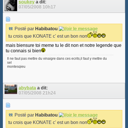
soukey
a dit:
07/05/2008
10h17
Posté par
Habibatou
tu crois que KONATE c' est un bon non
mais biensure toi meme tu le dit non et notre legende que
tu connais si bien
Il ne faut pas mettre du vinaigre dans ces ecrits,il faut y mettre du
sel
montesqieu
abybata
a dit:
07/05/2008
21h24
Posté par
Habibatou
tu crois que KONATE c' est un bon non