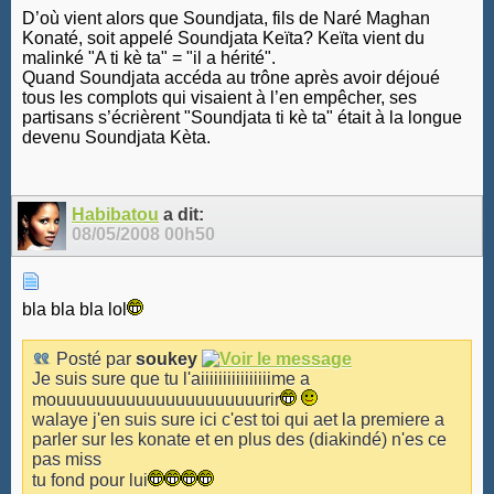
D’où vient alors que Soundjata, fils de Naré Maghan
Konaté, soit appelé Soundjata Keïta? Keïta vient du
malinké "A ti kè ta" = "il a hérité".
Quand Soundjata accéda au trône après avoir déjoué
tous les complots qui visaient à l’en empêcher, ses
partisans s’écrièrent "Soundjata ti kè ta" était à la longue
devenu Soundjata Kèta.
Habibatou
a dit:
08/05/2008
00h50
bla bla bla lol
Posté par
soukey
Je suis sure que tu l'aiiiiiiiiiiiiiiiime a
mouuuuuuuuuuuuuuuuuuuuurir
walaye j'en suis sure ici c'est toi qui aet la premiere a
parler sur les konate et en plus des (diakindé) n'es ce
pas miss
tu fond pour lui