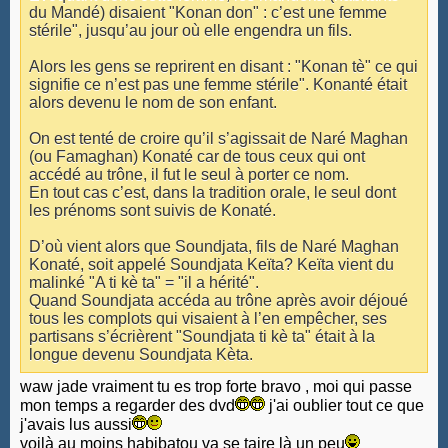
du Mandé) disaient "Konan don" : c’est une femme
stérile", jusqu’au jour où elle engendra un fils.
Alors les gens se reprirent en disant : "Konan tè" ce qui
signifie ce n’est pas une femme stérile". Konanté était
alors devenu le nom de son enfant.
On est tenté de croire qu’il s’agissait de Naré Maghan
(ou Famaghan) Konaté car de tous ceux qui ont
accédé au trône, il fut le seul à porter ce nom.
En tout cas c’est, dans la tradition orale, le seul dont
les prénoms sont suivis de Konaté.
D’où vient alors que Soundjata, fils de Naré Maghan
Konaté, soit appelé Soundjata Keïta? Keïta vient du
malinké "A ti kè ta" = "il a hérité".
Quand Soundjata accéda au trône après avoir déjoué
tous les complots qui visaient à l’en empêcher, ses
partisans s’écrièrent "Soundjata ti kè ta" était à la
longue devenu Soundjata Kèta.
waw jade vraiment tu es trop forte bravo , moi qui passe
mon temps a regarder des dvd
j'ai oublier tout ce que
j'avais lus aussi
voilà au moins habibatou va se taire là un peu