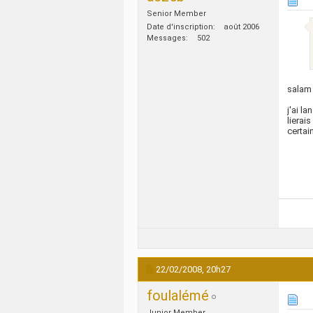
Senior Member
Date d'inscription
août 2006
Messages
502
salam
j'ai l
lierai
certai
22/02/2008,
20h27
foulalémé
Junior Member