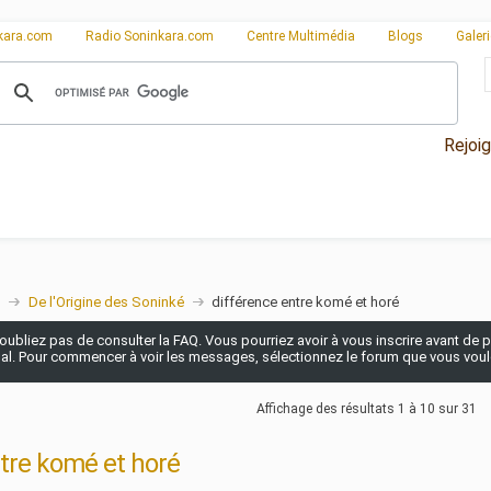
kara.com
Radio Soninkara.com
Centre Multimédia
Blogs
Galer
Rejoi
De l'Origine des Soninké
différence entre komé et horé
n'oubliez pas de consulter la FAQ. Vous pourriez avoir à vous inscrire avant de po
pal. Pour commencer à voir les messages, sélectionnez le forum que vous voulez
Affichage des résultats 1 à 10 sur 31
ntre komé et horé