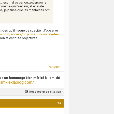
... est mal vu car cette personne
 même qui l'ont élu, et ensuite
e, je pense que les mentalités ont
andes qu'il risque de susciter. J'observe
a.com/societe/organisation-sociale/les-
ion et en toute objectivité.
Partager
ds un hommage bien mérité à l'amitié
/smk.eklablog.com/
Réponse avec citation
#4