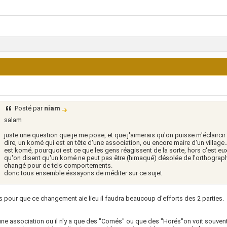
Posté par
niam
salam
juste une question que je me pose, et que j'aimerais qu'on puisse m'éclaircir
dire, un komé qui est en tête d'une association, ou encore maire d'un village..
est komé, pourquoi est ce que les gens réagissent de la sorte, hors c'est eux
qu'on disent qu'un komé ne peut pas être (himaqué) désolée de l'orthograph
changé pour de tels comportements.
donc tous ensemble éssayons de méditer sur ce sujet
s pour que ce changement aie lieu il faudra beaucoup d'efforts des 2 parties.
ne association ou il n'y a que des "Comés" ou que des "Horés"on voit souvent