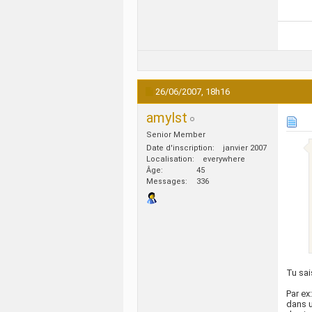
26/06/2007,
18h16
amylst
Senior Member
Date d'inscription
janvier 2007
Localisation
everywhere
Âge
45
Messages
336
Tu sai
Par ex:
dans u