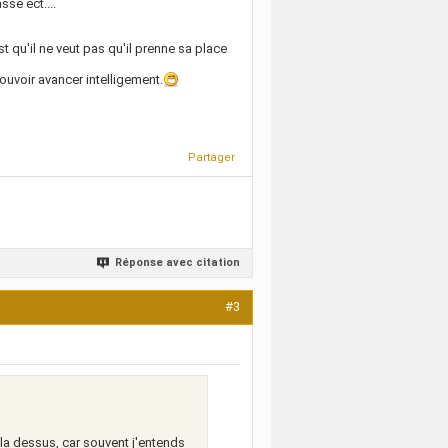
sse ect....
 qu'il ne veut pas qu'il prenne sa place
voir avancer intelligement.
Partager
Réponse avec citation
#3
 la dessus, car souvent j'entends