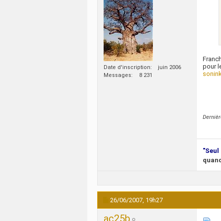
Franch
pour l
Date d'inscription
juin 2006
sonink
Messages
8 231
Derniè
"Seul 
quand
26/06/2007,
19h27
ac25b