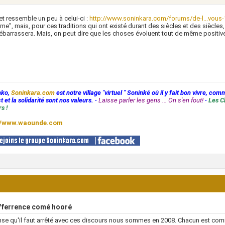
et ressemble un peu à celui-ci :
http://www.soninkara.com/forums/de-l...vous-
me", mais, pour ces traditions qui ont existé durant des siècles et des siècles
ébarrassera. Mais, on peut dire que les choses évoluent tout de même positiv
nko,
Soninkara.com
est notre village "virtuel " Soninké où il y fait bon vivre, com
t et la solidarité sont nos valeurs.
-
Laisse parler les gens ... On s'en fout!
-
Les C
s !
//www.waounde.com
fferrence comé hooré
se qu'il faut arrêté avec ces discours nous sommes en 2008. Chacun est comm