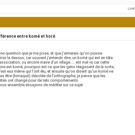
Lin
fférence entre komé et horé
une question que je me pose, et que j'aimerais qu'on puisse
irsir la dessus, car souvent j'entends dire, un komé qui est en tête
association, ou encore maire d'un village..... est mal vu car cette
ne est komé, pourquoi est ce que les gens réagissent de la sorte,
'est eux même qui l'ont élu, et ensuite qu'on disent qu'un komé ne
as être (himaqué) désolée de l'orthographe, je pense que les
ités ont changé pour de tels comportements.
ous ensemble éssayons de méditer sur ce sujet