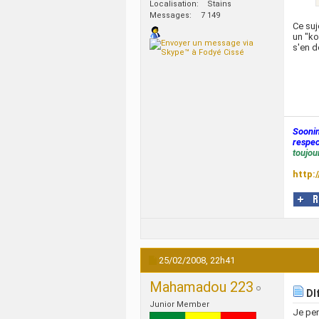
Localisation
Stains
Messages
7 149
Ce suj
un "ko
s'en d
Sooni
respec
toujour
http:
25/02/2008,
22h41
Mahamadou 223
DI
Junior Member
Je pen