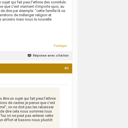
 sujet qui fait peur.l'ethnie des soninkés
e que c'est vraiment n'importe quoi, au
de dire par éxemple: "cette famille là ce
rretons de mélanger religion et
nos anciens mais nous la nouvelle
Partager
Réponse avec citation
#6
être un sujet qui fait peur.l'ethnie
ions de castes je pense que c'est
omé", on ne doit pas les rabaisser
ve de dire cela nous sommes tous
'hui on ne peut pas enlever cette
 un éffort et basons nous plustôt