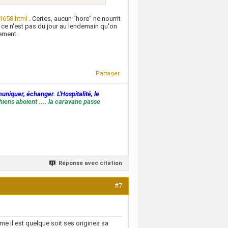
1658.html
. Certes, aucun "hore" ne nourrit
, ce n'est pas du jour au lendemain qu'on
ement.
Partager
muniquer, échanger. L'Hospitalité, le
hiens aboient .... la caravane passe
Réponse avec citation
#7
e il est quelque soit ses origines sa