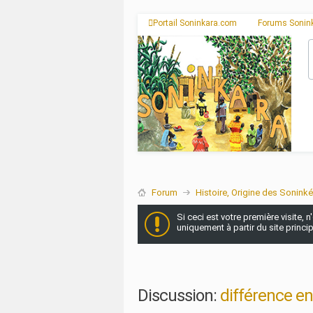
Portail Soninkara.com
Forums Sonin
Forum
Histoire, Origine des Soninké
Si ceci est votre première visite, 
uniquement à partir du site princi
Discussion:
différence e