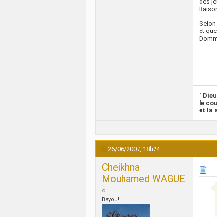
des je
Raison
Selon 
et que
Dommag
" Die
le co
et la
26/06/2007,
18h24
Cheikhna
Mouhamed WAGUE
Bayou!