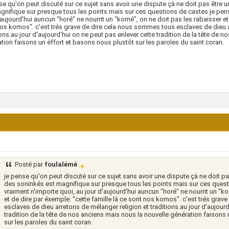
se qu'on peut discuté sur ce sujet sans avoir une dispute çà ne doit pas être un
gnifique sur presque tous les points mais sur ces questions de castes je pens
'aujourd'hui auncun "horé" ne nourrit un "komé", on ne doit pas les rabaisser et 
os komos". c'est trés grave de dire cela nous sommes tous esclaves de dieu a
ions.au jour d'aujourd'hui on ne peut pas enlever cette tradition de la tête de 
tion faisons un éffort et basons nous plustôt sur les paroles du saint coran.
Posté par
foulalémé
je pense qu'on peut discuté sur ce sujet sans avoir une dispute çà ne doit pas 
des soninkés est magnifique sur presque tous les points mais sur ces quest
vraiment n'importe quoi, au jour d'aujourd'hui auncun "horé" ne nourrit un "k
et de dire par éxemple: "cette famille là ce sont nos komos". c'est trés gra
esclaves de dieu arretons de mélanger religion et traditions.au jour d'aujourd
tradition de la tête de nos anciens mais nous la nouvelle génération faisons
sur les paroles du saint coran.