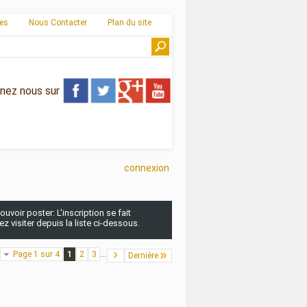
ies
Nous Contacter
Plan du site
gnez nous sur
connexion
uvoir poster: L'inscription se fait
 visiter depuis la liste ci-dessous.
Page 1 sur 4
1
2
3
...
Dernière