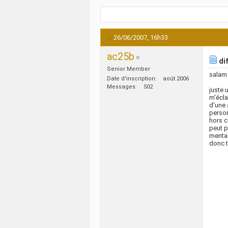
26/06/2007,
16h33
ac25b
di
Senior Member
salam
Date d'inscription
août 2006
Messages
502
juste 
m'écla
d'une 
person
hors c
peut p
mental
donc t