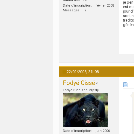
je pen
Date d'inscription
février 2008
est ma
Messages
2
jour d
sont n
tradit
généra
22/02/2008,
21h08
Fodyé Cissé
Fodyé Bine Khoudjédji
Date d'inscription
juin 2006