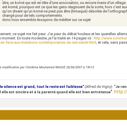
dire, un komé qui est en tête d'une association, ou encore maire d'un village..
est komé, pourquoi est ce que les gens réagissent de la sorte, hors c'est eux
qu'on disent qu'un komé ne peut pas être (himaqué) désolée de l'orthograph
changé pour de tels comportements.
donc tous ensemble éssayons de méditer sur ce sujet
ement, ce sujet me fait peur. J'ai peur du débat houleux et les querelles allem
e moment. En toute modestie, je l'ai traité en 14 pages ici :
http://www.soninkar
es-face-aux-mutations-contemporaines-du-xxe-siecle.html
, et cela, sans pass
re modification par Cheikhna Mouhamed WAGUE 26/06/2007 à
19h12
.
le silence est grand, tout le reste est faiblesse"
(Alfred de Vigny).
"Je ren
"
.
http:/
 elle est sincère et à la parenté quand elle est bien entretenue