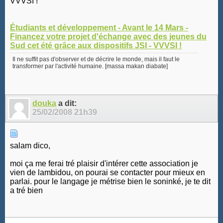
VVVSI !
Étudiants et développement - Avant le 14 Mars -
Financez votre projet d'échange avec des jeunes du
Sud cet été grâce aux dispositifs JSI - VVVSI !
Il ne suffit pas d'observer et de décrire le monde, mais il faut le
transformer par l'activité humaine. [massa makan diabate]
douka
a dit:
25/02/2008
21h39
salam dico,
moi ça me ferai tré plaisir d'intérer cette association je
vien de lambidou, on pourai se contacter pour mieux en
parlai. pour le langage je métrise bien le soninké, je te dit
a tré bien