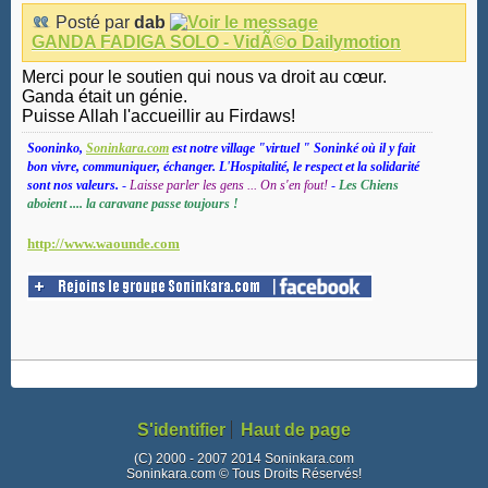
Posté par
dab
GANDA FADIGA SOLO - VidÃ©o Dailymotion
Merci pour le soutien qui nous va droit au cœur.
Ganda était un génie.
Puisse Allah l'accueillir au Firdaws!
Sooninko,
Soninkara.com
est notre village "virtuel " Soninké où il y fait
bon vivre, communiquer, échanger. L'Hospitalité, le respect et la solidarité
sont nos valeurs.
-
Laisse parler les gens ... On s'en fout!
-
Les Chiens
aboient .... la caravane passe toujours !
http://www.waounde.com
S'identifier
Haut de page
(C) 2000 - 2007 2014 Soninkara.com
Soninkara.com © Tous Droits Réservés!