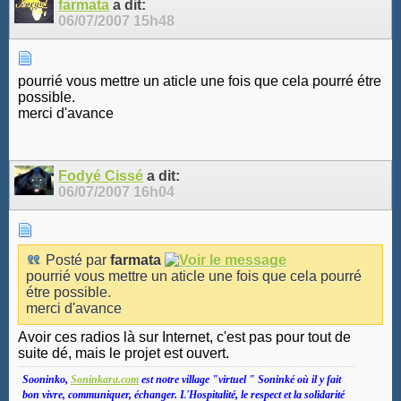
farmata
a dit:
06/07/2007
15h48
pourrié vous mettre un aticle une fois que cela pourré étre
possible.
merci d'avance
Fodyé Cissé
a dit:
06/07/2007
16h04
Posté par
farmata
pourrié vous mettre un aticle une fois que cela pourré
étre possible.
merci d'avance
Avoir ces radios là sur Internet, c'est pas pour tout de
suite dé, mais le projet est ouvert.
Sooninko,
Soninkara.com
est notre village "virtuel " Soninké où il y fait
bon vivre, communiquer, échanger. L'Hospitalité, le respect et la solidarité