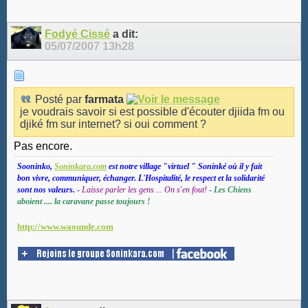
Fodyé Cissé
a dit:
05/07/2007
13h28
Posté par
farmata
je voudrais savoir si est possible d'écouter djiida fm ou
djiké fm sur internet? si oui comment ?
Pas encore.
Sooninko,
Soninkara.com
est notre village "virtuel " Soninké où il y fait
bon vivre, communiquer, échanger. L'Hospitalité, le respect et la solidarité
sont nos valeurs.
-
Laisse parler les gens ... On s'en fout!
-
Les Chiens
aboient .... la caravane passe toujours !
http://www.waounde.com