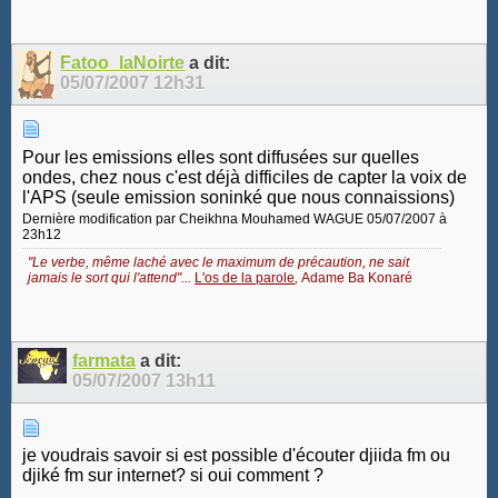
Fatoo_laNoirte
a dit:
05/07/2007
12h31
Pour les emissions elles sont diffusées sur quelles
ondes, chez nous c'est déjà difficiles de capter la voix de
l'APS (seule emission soninké que nous connaissions)
Dernière modification par Cheikhna Mouhamed WAGUE 05/07/2007 à
23h12
"Le verbe, même laché avec le maximum de précaution, ne sait
jamais le sort qui l'attend"...
L'os de la parole
,
Adame Ba Konaré
farmata
a dit:
05/07/2007
13h11
je voudrais savoir si est possible d'écouter djiida fm ou
djiké fm sur internet? si oui comment ?