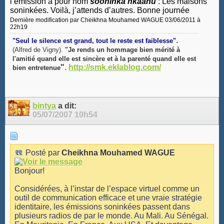
l’émission a pour nom
sooninka nkaanu
: Les maisons
soninkées. Voilà, j’attends d’autres. Bonne journée
Dernière modification par Cheikhna Mouhamed WAGUE 03/06/2011 à
22h19
.
"Seul le silence est grand, tout le reste est faiblesse"
(Alfred de Vigny).
"Je rends un hommage bien mérité à
l'amitié quand elle est sincère et à la parenté quand elle est
"
.
http://smk.eklablog.com/
bien entretenue
bintya
a dit:
05/07/2007
10h54
Posté par
Cheikhna Mouhamed WAGUE
Bonjour!
Considérées, à l’instar de l’espace virtuel comme un
outil de communication efficace et une vraie stratégie
identitaire, les émissions soninkées passent dans
plusieurs radios de par le monde. Au Mali. Au Sénégal.