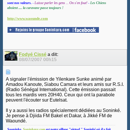
sont nos valeurs.
-
Laisse parler les gens ... On s'en fout!
-
Les Chiens
aboient .... la caravane passe toujours !
http://www.waounde.com
Fodyé Cissé
a dit:
08/07/2007
00h15
A signaler l'émission de Yilenkare Sunke animé par
Amadou Kanoute, Siabou Camara et leurs amis sur R.S.I.
(Radio Sénégal International). Cette émission passait
tous les mardis vers 20H40. Ceux qui ont la parabole
peuvent l'écouter sur Eutelsat.
Il y a aussi les radios spécialement dédiées au Soninké.
Je pense à Djiida FM Bakel et Dakar, à Jikké FM de
Waoundé.
Sooninko,
Soninkara.com
est notre village "virtuel " Soninké où il y fait