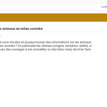
Lin
s animaux en mileu soninké
,
-vous me dire où je peux trouver des informations sur les animaux
eu soninké ? En particulier les chevaux (origine, evolution, utilité), si
vez des ouvrages à me conseiller, ou des liens merçi de m'en faire