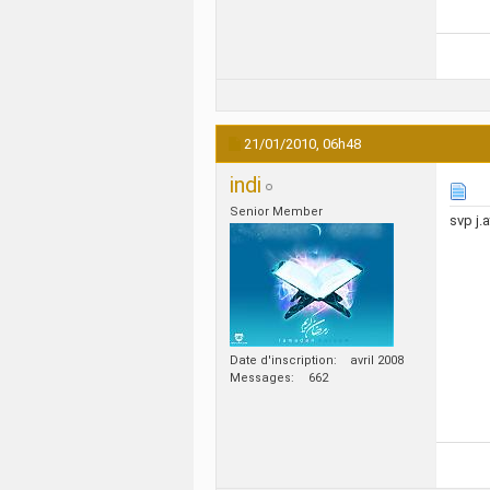
21/01/2010,
06h48
indi
Senior Member
svp j.
Date d'inscription
avril 2008
Messages
662