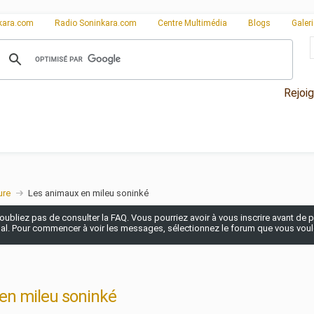
kara.com
Radio Soninkara.com
Centre Multimédia
Blogs
Galer
Rejoi
ure
Les animaux en mileu soninké
n'oubliez pas de consulter la FAQ. Vous pourriez avoir à vous inscrire avant de po
pal. Pour commencer à voir les messages, sélectionnez le forum que vous voulez
en mileu soninké