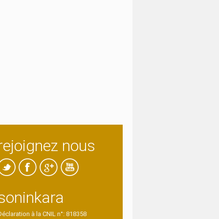
rejoignez nous
soninkara
Déclaration à la CNIL n°: 818358