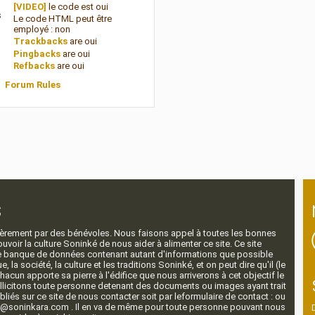
[VIDEO]
le code est
oui
s
Le code HTML peut être
employé :
non
Trackbacks
are
oui
Pingbacks
are
oui
Refbacks
are
oui
Forum Rules
s
ntièrement par des bénévoles. Nous faisons appel à toutes les bonnes
voir la culture Soninké de nous aider à alimenter ce site. Ce site
nde banque de données contenant autant d'informations que possible
e, la société, la culture et les traditions Soninké, et on peut dire qu'il (le
 chacun apporte sa pierre à l'édifice que nous arriverons à cet objectif le
llicitons toute personne detenant des documents ou images ayant trait
ubliés sur ce site de nous contacter soit par leformulaire de contact : ou
r@soninkara.com . Il en va de même pour toute personne pouvant nous