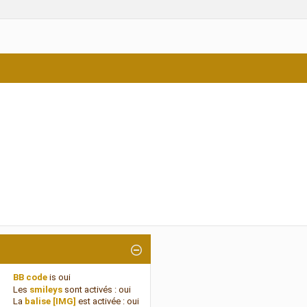
BB code
is
oui
Les
smileys
sont activés :
oui
La
balise [IMG]
est activée :
oui