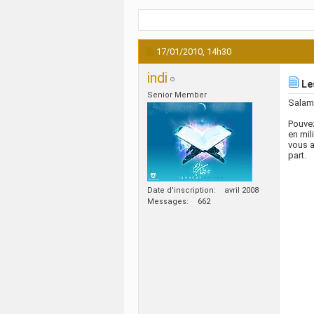
17/01/2010,
14h30
indi
Le
Senior Member
Salam
Pouvez
en mili
vous a
part.
Date d'inscription
avril 2008
Messages
662