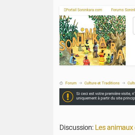
Portail Soninkara.com
Forums Sonin
Forum
Culture et Traditions
Cult
Si ceci est votre première visite, 
uniquement à partir du site princi
Discussion:
Les animaux 