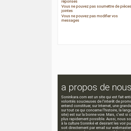
réponses
Vous
ne pouvez pas
soumettre de pièce
jointes
Vous
ne pouvez pas
modifier vos
messages
a propos de nou
Soninkara.com est un site qui est fait e
volontés soucieuses de l'interêt de promou
entend constituer, sur Internet, une gra
sur tout ce qui concerne l'histoire, la langu
site) est sur la bonne voie. Mais, c'est si
plus rapidement possible. Aussi, nous so
à la culture Soninké et desirant les voir p
soit directement par email sur webmaste