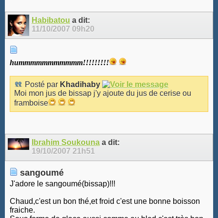
Habibatou
a dit:
11/10/2007
09h20
hummmmmmmmmmm!!!!!!!!!
Posté par
Khadihaby
Moi mon jus de bissap j'y ajoute du jus de cerise ou
framboise
Ibrahim Soukouna
a dit:
19/10/2007
21h51
sangoumé
J'adore le sangoumé(bissap)!!!
Chaud,c'est un bon thé,et froid c'est une bonne boisson
fraiche.