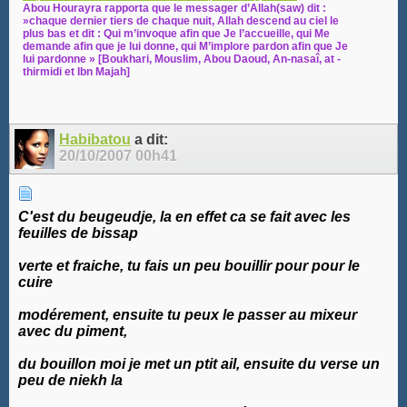
Abou Hourayra rapporta que le messager d’Allah(saw) dit :
»chaque dernier tiers de chaque nuit, Allah descend au ciel le
plus bas et dit : Qui m’invoque afin que Je l’accueille, qui Me
demande afin que je lui donne, qui M’implore pardon afin que Je
lui pardonne » [Boukhari, Mouslim, Abou Daoud, An-nasaî, at -
thirmidi et Ibn Majah]
Habibatou
a dit:
20/10/2007
00h41
C'est du beugeudje, la en effet ca se fait avec les
feuilles de bissap
verte et fraiche, tu fais un peu bouillir pour pour le
cuire
modérement, ensuite tu peux le passer au mixeur
avec du piment,
du bouillon moi je met un ptit ail, ensuite du verse un
peu de niekh la