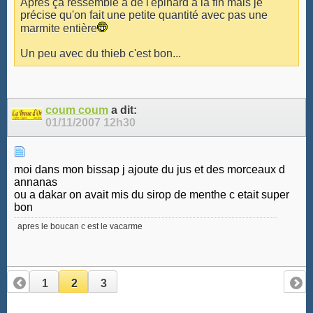
Après ça ressemble à de l'épinard à la fin mais je
précise qu'on fait une petite quantité avec pas une
marmite entière
Un peu avec du thieb c'est bon...
coum coum
a dit:
01/11/2007
12h30
moi dans mon bissap j ajoute du jus et des morceaux d
annanas
ou a dakar on avait mis du sirop de menthe c etait super
bon
apres le boucan c est le vacarme
1
2
3