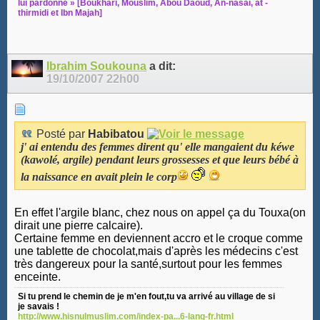
lui pardonne » [Boukhari, Mouslim, Abou Daoud, An-nasaî, at -
thirmidi et Ibn Majah]
Ibrahim Soukouna
a dit:
19/10/2007
22h00
Posté par
Habibatou
j' ai entendu des femmes dirent qu' elle mangaient du kéwe
(kawolé, argile) pendant leurs grossesses et que leurs bébé à
la naissance en avait plein le corp
En effet l'argile blanc, chez nous on appel ça du Touxa(on
dirait une pierre calcaire).
Certaine femme en deviennent accro et le croque comme
une tablette de chocolat,mais d'après les médecins c'est
très dangereux pour la santé,surtout pour les femmes
enceinte.
Si tu prend le chemin de je m'en fout,tu va arrivé au village de si
je savais !
http://www.hisnulmuslim.com/index-pa...6-lang-fr.html