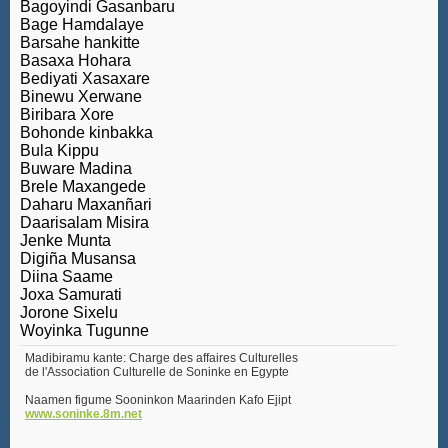
Bagoyindi Gasanbaru
Bage Hamdalaye
Barsahe hankitte
Basaxa Hohara
Bediyati Xasaxare
Binewu Xerwane
Biribara Xore
Bohonde kinbakka
Bula Kippu
Buware Madina
Brele Maxangede
Daharu Maxanñari
Daarisalam Misira
Jenke Munta
Digiña Musansa
Diina Saame
Joxa Samurati
Jorone Sixelu
Woyinka Tugunne
Madibiramu kante: Charge des affaires Culturelles
de l'Association Culturelle de Soninke en Egypte
Naamen figume Sooninkon Maarinden Kafo Ejipt
www.soninke.8m.net