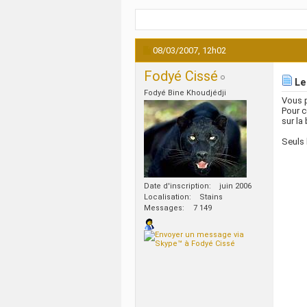
08/03/2007,
12h02
Fodyé Cissé
Le
Fodyé Bine Khoudjédji
Vous 
Pour c
sur la
Seuls 
Date d'inscription
juin 2006
Localisation
Stains
Messages
7 149