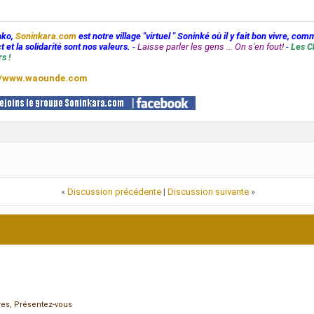
nko,
Soninkara.com
est notre village "virtuel " Soninké où il y fait bon vivre, com
t et la solidarité sont nos valeurs.
-
Laisse parler les gens ... On s'en fout!
-
Les C
s !
//www.waounde.com
«
Discussion précédente
|
Discussion suivante
»
es, Présentez-vous