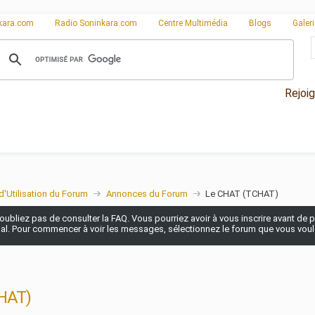
kara.com
Radio Soninkara.com
Centre Multimédia
Blogs
Galer
Rejoi
d'Utilisation du Forum
Annonces du Forum
Le CHAT (TCHAT)
n'oubliez pas de consulter la FAQ. Vous pourriez avoir à vous inscrire avant de po
pal. Pour commencer à voir les messages, sélectionnez le forum que vous voulez
HAT)