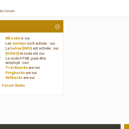
n du Forum
BB code
is
oui
Les
smileys
sont activés :
oui
La
balise [IMG]
est activée :
oui
[VIDEO]
le code est
oui
s
Le code HTML peut être
employé :
non
Trackbacks
are
oui
Pingbacks
are
oui
Refbacks
are
oui
Forum Rules