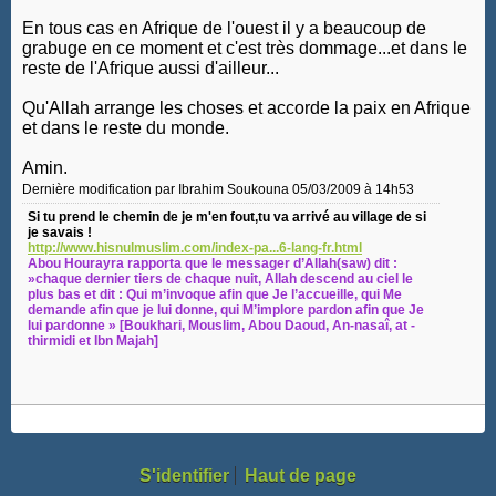
En tous cas en Afrique de l'ouest il y a beaucoup de
grabuge en ce moment et c'est très dommage...et dans le
reste de l'Afrique aussi d'ailleur...
Qu'Allah arrange les choses et accorde la paix en Afrique
et dans le reste du monde.
Amin.
Dernière modification par Ibrahim Soukouna 05/03/2009 à
14h53
Si tu prend le chemin de je m'en fout,tu va arrivé au village de si
je savais !
http://www.hisnulmuslim.com/index-pa...6-lang-fr.html
Abou Hourayra rapporta que le messager d’Allah(saw) dit :
»chaque dernier tiers de chaque nuit, Allah descend au ciel le
plus bas et dit : Qui m’invoque afin que Je l’accueille, qui Me
demande afin que je lui donne, qui M’implore pardon afin que Je
lui pardonne » [Boukhari, Mouslim, Abou Daoud, An-nasaî, at -
thirmidi et Ibn Majah]
S'identifier
Haut de page