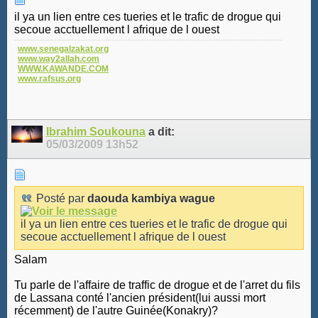
il ya un lien entre ces tueries et le trafic de drogue qui
secoue acctuellement l afrique de l ouest
www.senegalzakat.org
www.way2allah.com
WWW.KAWANDE.COM
www.rafsus.org
Ibrahim Soukouna
a dit:
05/03/2009
13h52
Posté par
daouda kambiya wague
il ya un lien entre ces tueries et le trafic de drogue qui
secoue acctuellement l afrique de l ouest
Salam
Tu parle de l'affaire de traffic de drogue et de l'arret du fils
de Lassana conté l'ancien président(lui aussi mort
récemment) de l'autre Guinée(Konakry)?