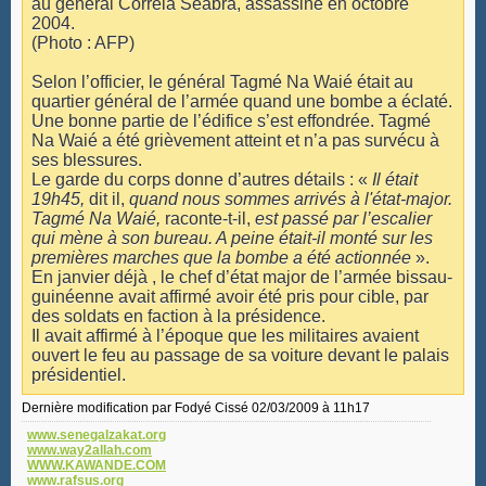
au général Correia Seabra, assassiné en octobre
2004.
(Photo : AFP)
Selon l’officier, le général Tagmé Na Waié était au
quartier général de l’armée quand une bombe a éclaté.
Une bonne partie de l’édifice s’est effondrée. Tagmé
Na Waié a été grièvement atteint et n’a pas survécu à
ses blessures.
Le garde du corps donne d’autres détails : «
Il était
19h45,
dit il,
quand nous sommes arrivés à l'état-major.
Tagmé Na Waié,
raconte-t-il,
est passé par l’escalier
qui mène à son bureau. A peine était-il monté sur les
premières marches que la bombe a été actionnée
».
En janvier déjà , le chef d’état major de l’armée bissau-
guinéenne avait affirmé avoir été pris pour cible, par
des soldats en faction à la présidence.
Il avait affirmé à l’époque que les militaires avaient
ouvert le feu au passage de sa voiture devant le palais
présidentiel.
Dernière modification par Fodyé Cissé 02/03/2009 à
11h17
www.senegalzakat.org
www.way2allah.com
WWW.KAWANDE.COM
www.rafsus.org