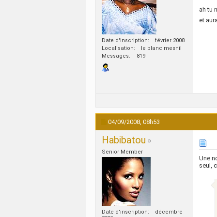
ah tu 
et aur
Date d'inscription
février 2008
Localisation
le blanc mesnil
Messages
819
04/09/2008,
08h53
Habibatou
Senior Member
Une n
seul, 
Date d'inscription
décembre