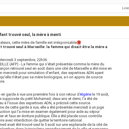
Lin
ant trouvé seul, la mère à menti
leurx, cette mère de famille est irrésponsable
t trouvé seul à Marseille: la femme qui disait être la mère a
Mercredi 3 septembre, 22h36
LLE (AFP) - La femme qui s'était présentée comme la mère du
garçon retrouvé seul en août dans une cité de Marseille a été mise en
 mercredi pour simulation d'enfant, des expertises ADN ayant
 qu'elle n'était pas sa mère biologique, a-t-on appris de source
ire.
 en garde à vue une première fois à son retour d'
Algérie
le 19 août,
e supposée du petit Mohamed, deux ans et demi, l'a été de
u à l'issue des expertises ADN, a précisé cette source.
me de cette garde à vue, elle a été présentée mercredi à un juge
ruction qui l'a mise en examen également pour aide au séjour
lier et faux en écriture publique. Elle a été placée sous contrôle
ire avec interdiction de quitter le territoire national.
d avait été trouvé seul le 5 août sur une esplanade de la cité de
lombes dans le troisième arrondissement de la ville et personne