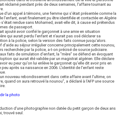
vait réclamé pendant près de deux semaines, l'affaire tournant au
e.
sue d'un appel à témoins, une femme qui s'était présentée comme la
e l'enfant, avait finalement pu être identifiée et contactée en Algérie
e s'était rendue sans Mohamed, avait-elle dit, à cause ed prétendus
èmes de passeport.
vait ajouté avoir confié le garçonnet à une amie en situation
lière qui aurait perdu l'enfant et n'aurait pas osé déclarer sa
ition à la police, selon la version des faits connue jusqu'alors.
f d'aide au séjour irrégulier concerne principalement cette nounou,
rs recherchée par la police, a-t-on précisé de source judiciaire.
aux faits de simulation d'enfant, la "mère" se défend en évoquant
option qui aurait été validée par un magistrat algérien. Elle déclare
avoir eu peur qu'on lui enlève le garçonnet qu'elle dit avoir pris en
 peu après sa naissance en 2006. L'identité de l'enfant reste
nue.
 un nouveau rebondissement dans cette affaire avant l'ultime, on
re, quand on aura retrouvé la nounou", a déclaré à l'AFP une source
ire.
dir la photo
uction d'une photographie non datée du petit garçon de deux ans
i, trouvé seul.