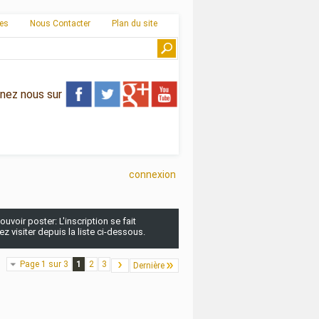
ies
Nous Contacter
Plan du site
gnez nous sur
connexion
uvoir poster: L'inscription se fait
 visiter depuis la liste ci-dessous.
Page 1 sur 3
1
2
3
Dernière