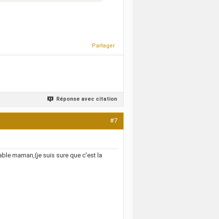
Partager
Réponse avec citation
#7
able maman,(je suis sure que c'est la