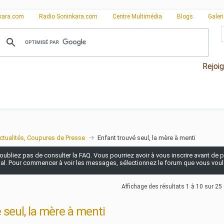
kara.com
Radio Soninkara.com
Centre Multimédia
Blogs
Galer
Rejoi
ctualités, Coupures de Presse
Enfant trouvé seul, la mère à menti
n'oubliez pas de consulter la FAQ. Vous pourriez avoir à vous inscrire avant de po
pal. Pour commencer à voir les messages, sélectionnez le forum que vous voulez
Affichage des résultats 1 à 10 sur 25
 seul, la mère à menti