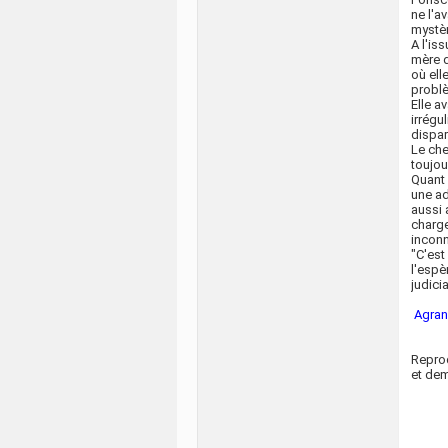
ne l'a
mystèr
A l'is
mère d
où ell
probl
Elle a
irrégu
dispar
Le che
toujou
Quant 
une ad
aussi 
charge
incon
"C'est
l'espè
judicia
Agran
Reprod
et dem