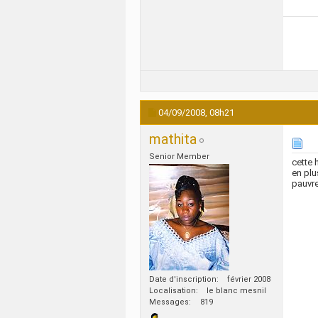
04/09/2008,
08h21
mathita
Senior Member
cette 
en plu
pauvre
Date d'inscription
février 2008
Localisation
le blanc mesnil
Messages
819