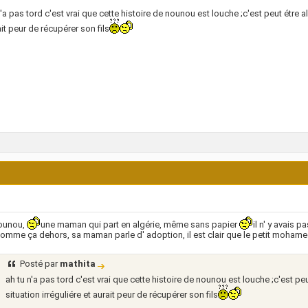
n'a pas tord c'est vrai que cette histoire de nounou est louche ;c'est peut étre al
ait peur de récupérer son fils
ounou,
une maman qui part en algérie, même sans papier
il n' y avais 
comme ça dehors, sa maman parle d' adoption, il est clair que le petit mohamed 
Posté par
mathita
ah tu n'a pas tord c'est vrai que cette histoire de nounou est louche ;c'est peu
situation irréguliére et aurait peur de récupérer son fils