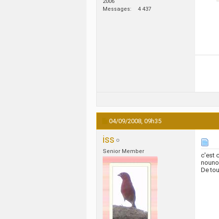
2006
Messages
4 437
04/09/2008,
09h35
iss
Senior Member
c'est 
nouno
De tou