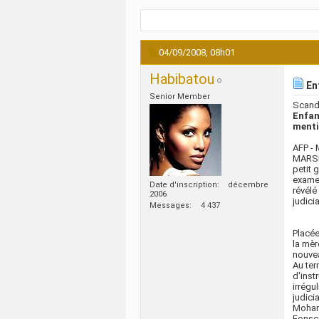
04/09/2008,
08h01
Habibatou
Enf
Senior Member
Scanda
Enfan
menti
AFP - 
MARSEI
petit 
examen
Date d'inscription
décembre
révélé
2006
judicia
Messages
4 437
Placée
la mèr
nouvea
Au ter
d'inst
irrégu
judicia
Mohame
Fonsco