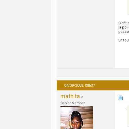
C'est 
la pol
passer
En tou
04/09/2008,
08h37
mathita
Senior Member