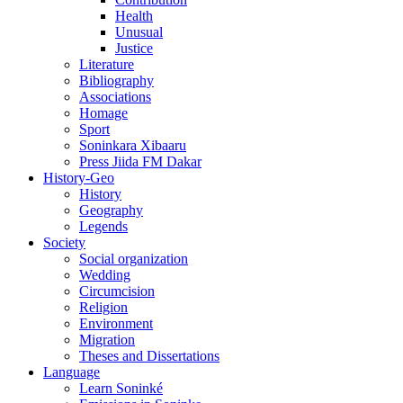
Health
Unusual
Justice
Literature
Bibliography
Associations
Homage
Sport
Soninkara Xibaaru
Press Jiida FM Dakar
History-Geo
History
Geography
Legends
Society
Social organization
Wedding
Circumcision
Religion
Environment
Migration
Theses and Dissertations
Language
Learn Soninké