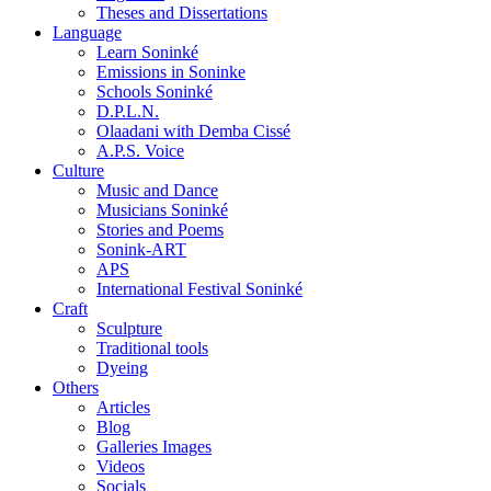
Theses and Dissertations
Language
Learn Soninké
Emissions in Soninke
Schools Soninké
D.P.L.N.
Olaadani with Demba Cissé
A.P.S. Voice
Culture
Music and Dance
Musicians Soninké
Stories and Poems
Sonink-ART
APS
International Festival Soninké
Craft
Sculpture
Traditional tools
Dyeing
Others
Articles
Blog
Galleries Images
Videos
Socials