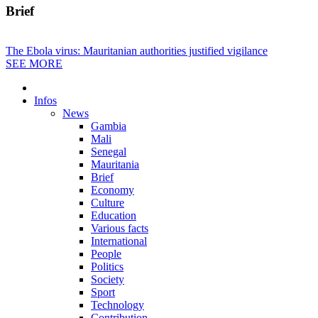
Brief
The Ebola virus: Mauritanian authorities justified vigilance
SEE MORE
Infos
News
Gambia
Mali
Senegal
Mauritania
Brief
Economy
Culture
Education
Various facts
International
People
Politics
Society
Sport
Technology
Contribution