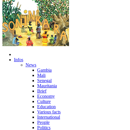
Infos
News
Gambia
Mali
Senegal
Mauritania
Brief
Economy
Culture
Education
Various facts
International
People
Politics