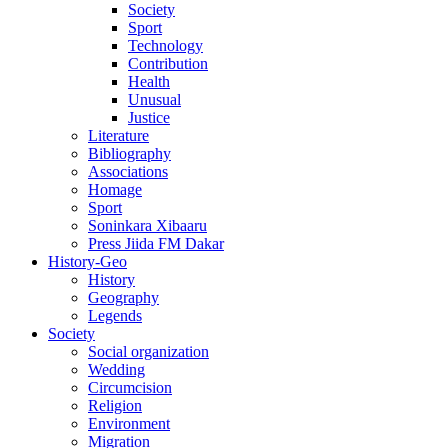
Society
Sport
Technology
Contribution
Health
Unusual
Justice
Literature
Bibliography
Associations
Homage
Sport
Soninkara Xibaaru
Press Jiida FM Dakar
History-Geo
History
Geography
Legends
Society
Social organization
Wedding
Circumcision
Religion
Environment
Migration