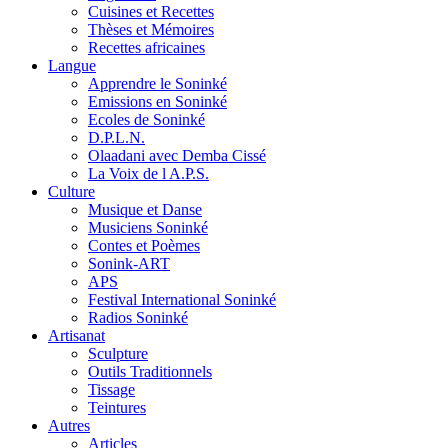
Cuisines et Recettes
Thèses et Mémoires
Recettes africaines
Langue
Apprendre le Soninké
Emissions en Soninké
Ecoles de Soninké
D.P.L.N.
Olaadani avec Demba Cissé
La Voix de l A.P.S.
Culture
Musique et Danse
Musiciens Soninké
Contes et Poèmes
Sonink-ART
APS
Festival International Soninké
Radios Soninké
Artisanat
Sculpture
Outils Traditionnels
Tissage
Teintures
Autres
Articles