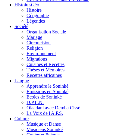
Histoire-Géo
Histoire
Géographie
Légendes
Société
Organisation Sociale
Mariage
Circoncision
Religion
Environnement
Migrations
Cuisines et Recettes
Thèses et Mémoires
Recettes africaines
Langue
Apprendre le Soninké
Emissions en Soninké
Ecoles de Soninké
D.P.L.N.
Olaadani avec Demba Cissé
La Voix de l A.P.S.
Culture
Musique et Danse
Musiciens Soninké
Contes et Poèmes