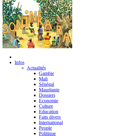
Infos
Actualités
Gambie
Mali
Sénégal
Mauritanie
Dossiers
Economie
Culture
Education
Faits divers
International
People
Politique