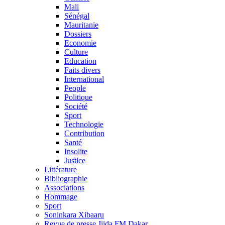
Mali
Sénégal
Mauritanie
Dossiers
Economie
Culture
Education
Faits divers
International
People
Politique
Société
Sport
Technologie
Contribution
Santé
Insolite
Justice
Littérature
Bibliographie
Associations
Hommage
Sport
Soninkara Xibaaru
Revue de presse Jiida FM Dakar