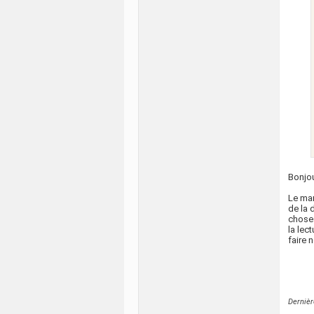
Bonjo
Le mar
de la 
choses
la lec
faire 
Derniè