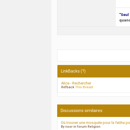
"Seul 
quand
LinkBacks (
?
)
Alice - Rechercher
Refback
This thread
Discussions similaires
Où trouver une mosquée pour la fatiha po
By noor in forum Religion