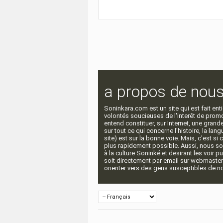
a propos de nou
Soninkara.com est un site qui est fait e
volontés soucieuses de l'interêt de promou
entend constituer, sur Internet, une gra
sur tout ce qui concerne l'histoire, la langu
site) est sur la bonne voie. Mais, c'est si
plus rapidement possible. Aussi, nous so
à la culture Soninké et desirant les voir p
soit directement par email sur webmaste
orienter vers des gens susceptibles de nou