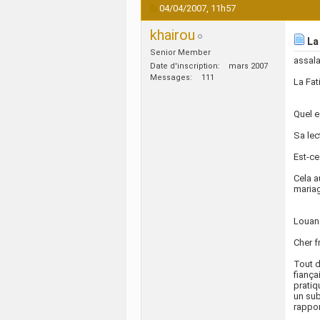
04/04/2007,
11h57
khairou
La 
Senior Member
assal
Date d'inscription
mars 2007
Messages
111
La Fat
Quel e
Sa lec
Est-ce 
Cela a
maria
Louang
Cher f
Tout d
fiança
pratiq
un sub
rappor