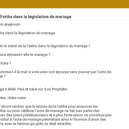
Fatiha dans la législation du mariage
am alaykoum
iha dans la législation du mariage
st le statut de la Fatiha dans la législation du mariage ?
ture entraine-t-elle le mariage ?
licite ?
utorise-t-il le mari à vivre avec son épouse sans passer par l’acte de
ge ?
e à Allah. Paix et salut sur Son Prophète.
rère, chère sœur :
’abord sachez que la lecture de la Fatiha pour annoncer les
illes ou pour célébrer l’acte de mariage ne fait pas partie des
ues des pieux prédécesseurs et à plus forte raison ne constitue pas
stitut à l'acte de mariage permettant ainsi à l’homme d’avoir des
ts avec la femme qui jadis lui était interdite.