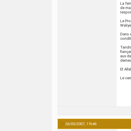
La fem
de mar
respon
Le Pro
Waliye
Dans c
condit
Tandis
fiança
aux de
demeur
Et All
Le cen
26/05/2007,
11h46