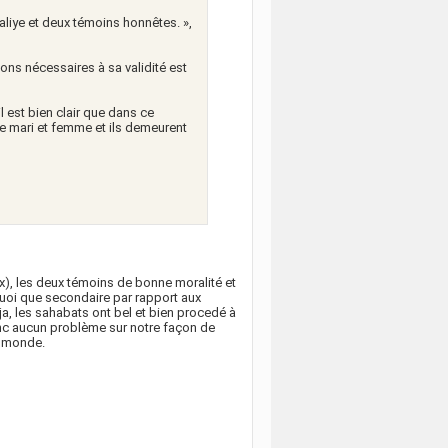
Waliye et deux témoins honnêtes. »,
ns nécessaires à sa validité est
l est bien clair que dans ce
e mari et femme et ils demeurent
aux), les deux témoins de bonne moralité et
 quoi que secondaire par rapport aux
a, les sahabats ont bel et bien procedé à
Donc aucun problème sur notre façon de
le monde.