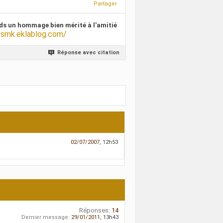
Partager
ds un hommage bien mérité à l'amitié
/smk.eklablog.com/
Réponse avec citation
02/07/2007,
12h53
Réponses:
14
Dernier message:
29/01/2011,
13h43