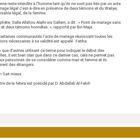
me reste interdite à l’homme tant qu’ils ne sont pas liés par un acte
iage légal c'est-à-dire en présence de deux témoins et du Waliye,
sable légal, de la femme.
phète, Salla Allahou Alaihi wa Sallam, a dit : « Point de mariage sans
 et deux témoins honnêtes. », rapporté par Ibn Maja.
ertaines communautés l’acte de mariage réunissant toutes les
ions nécessaires à sa validité est appelé : Fatiha.
 que d’autres utilisent ce terme pour indiquer le début des
illes, il est bien clair que dans ce dernier cas, cela ne permet pas
ux personnes de se considérer comme mari et femme et ils
ent des étrangers.
ah Sait mieux.
tre de la fetwa est présidé par D. Abdallah Al Fakih