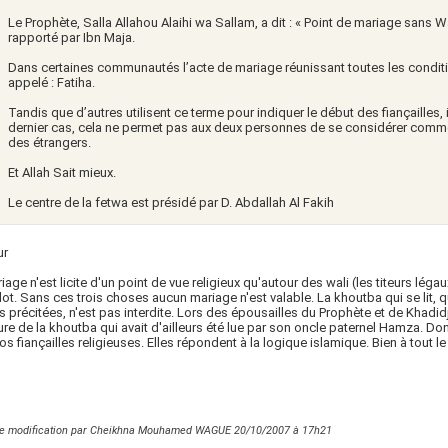
Le Prophète, Salla Allahou Alaihi wa Sallam, a dit : « Point de mariage sans 
rapporté par Ibn Maja.
Dans certaines communautés l’acte de mariage réunissant toutes les conditio
appelé : Fatiha.
Tandis que d’autres utilisent ce terme pour indiquer le début des fiançailles, i
dernier cas, cela ne permet pas aux deux personnes de se considérer comm
des étrangers.
Et Allah Sait mieux.
Le centre de la fetwa est présidé par D. Abdallah Al Fakih
ur
iage n'est licite d'un point de vue religieux qu'autour des wali (les titeurs lég
dot. Sans ces trois choses aucun mariage n'est valable. La khoutba qui se lit,
 précitées, n'est pas interdite. Lors des
épousailles
du Prophète et de Khadidj
ture de la khoutba qui avait d'ailleurs été lue par son oncle paternel Hamza. 
nos fiançailles religieuses. Elles répondent à la logique islamique. Bien à tout 
re modification par Cheikhna Mouhamed WAGUE 20/10/2007 à
17h21