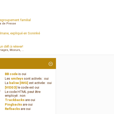
 regroupement familial
es de Presse
ulmane, expliqué en Soninké
n défi à relever!
ages, Moeurs, ...
BB code
is
oui
Les
smileys
sont activés :
oui
La
balise [IMG]
est activée :
oui
[VIDEO]
le code est
oui
s
Le code HTML peut être
employé :
non
Trackbacks
are
oui
Pingbacks
are
oui
Refbacks
are
oui