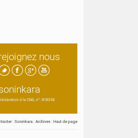
rejoignez nous
soninkara
Déclaration à la CNIL n°: 818358
tacter
|
Soninkara
|
Archives
|
Haut de page