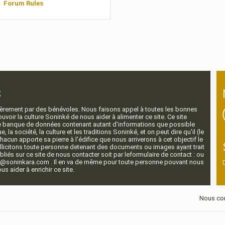
Forum Rules
s
ntièrement par des bénévoles. Nous faisons appel à toutes les bonnes
voir la culture Soninké de nous aider à alimenter ce site. Ce site
nde banque de données contenant autant d'informations que possible
e, la société, la culture et les traditions Soninké, et on peut dire qu'il (le
 chacun apporte sa pierre à l'édifice que nous arriverons à cet objectif le
llicitons toute personne detenant des documents ou images ayant trait
ubliés sur ce site de nous contacter soit par leformulaire de contact : ou
r@soninkara.com . Il en va de même pour toute personne pouvant nous
s aider à enrichir ce site.
Nous con