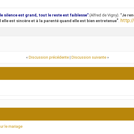
.
le silence est grand, tout le reste est faiblesse"
(Alfred de Vigny).
"Je ren
"
.
http:/
 elle est sincère et à la parenté quand elle est bien entretenue
«
Discussion précédente
|
Discussion suivante
»
ur le mariage