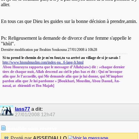
aller.
En tous cas que Dieu les guides sur la bonne décision à prendre,amin.
Ps: Religeusement la demande de divorce d'une femme s'appelle le
"khùl".
Dernière modification par Ibrahim Soukouna 27/01/2008 à
10h28
Si tu prend le chemin de je m'en fout,tu va arrivé au village de si je savais !
http://www.hisnulmuslim.com/index-pa...6-lang-fr.html
Abou Hourayra rapporta que le messager d’Allah(saw) dit : »chaque dernier
tiers de chaque nuit, Allah descend au ciel le plus bas et dit : Qui m’invoque
afin que Je l’accueille, qui Me demande afin que je lui donne, qui M’implore
pardon afin que Je lui pardonne » [Boukhari, Mouslim, Abou Daoud, An-
nasaî, at -thirmidi et Ibn Majah]
lass77
a dit:
27/01/2008
12h47
possible sous reserve
Posté par
AISSEDIALLO