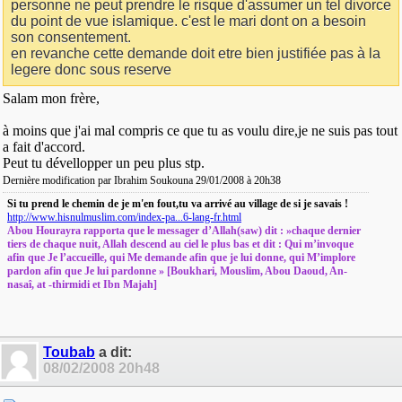
personne ne peut prendre le risque d'assumer un tel divorce
du point de vue islamique. c'est le mari dont on a besoin
son consentement.
en revanche cette demande doit etre bien justifiée pas à la
legere donc sous reserve
Salam mon frère,
à moins que j'ai mal compris ce que tu as voulu dire,je ne suis pas tout
a fait d'accord.
Peut tu dévellopper un peu plus stp.
Dernière modification par Ibrahim Soukouna 29/01/2008 à
20h38
Si tu prend le chemin de je m'en fout,tu va arrivé au village de si je savais !
http://www.hisnulmuslim.com/index-pa...6-lang-fr.html
Abou Hourayra rapporta que le messager d’Allah(saw) dit : »chaque dernier
tiers de chaque nuit, Allah descend au ciel le plus bas et dit : Qui m’invoque
afin que Je l’accueille, qui Me demande afin que je lui donne, qui M’implore
pardon afin que Je lui pardonne » [Boukhari, Mouslim, Abou Daoud, An-
nasaî, at -thirmidi et Ibn Majah]
Toubab
a dit:
08/02/2008
20h48