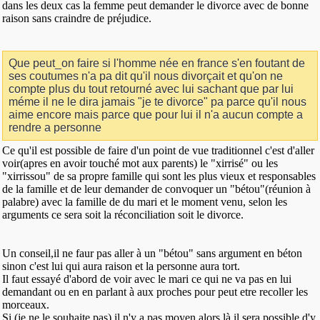
dans les deux cas la femme peut demander le divorce avec de bonne
raison sans craindre de préjudice.
Que peut_on faire si l'homme née en france s'en foutant de
ses coutumes n'a pa dit qu'il nous divorçait et qu'on ne
compte plus du tout retourné avec lui sachant que par lui
méme il ne le dira jamais "je te divorce" pa parce qu'il nous
aime encore mais parce que pour lui il n'a aucun compte a
rendre a personne
Ce qu'il est possible de faire d'un point de vue traditionnel c'est d'aller
voir(apres en avoir touché mot aux parents) le "xirrisé" ou les
"xirrissou" de sa propre famille qui sont les plus vieux et responsables
de la famille et de leur demander de convoquer un "bétou"(réunion à
palabre) avec la famille de du mari et le moment venu, selon les
arguments ce sera soit la réconciliation soit le divorce.
Un conseil,il ne faur pas aller à un "bétou" sans argument en béton
sinon c'est lui qui aura raison et la personne aura tort.
Il faut essayé d'abord de voir avec le mari ce qui ne va pas en lui
demandant ou en en parlant à aux proches pour peut etre recoller les
morceaux.
Si (je ne le souhaite pas) il n'y a pas moyen alors là il sera possible d'y