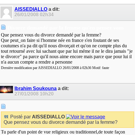
AISSEDIALLO
a dit:
26/01/2008
02h34
Divorce demandé par la femme qu'en pensez vous
Que pensez vous du divorce demandé par la femme?
Que peut_on faire si l'homme née en france s'en foutant de ses
coutumes n'a pa dit qu'il nous divorçait et qu'on ne compte plus du
tout retourné avec lui sachant que par lui méme il ne le dira jamais "je
te divorce" pa parce qu'il nous aime encore mais parce que pour lui il
n'a aucun compte a rendre a personne
Dernière modification par AISSEDIALLO 26/01/2008 à
02h36
Motif:
faute
Ibrahim Soukouna
a dit:
27/01/2008
10h20
Posté par
AISSEDIALLO
Que pensez vous du divorce demandé par la femme?
Tu parle d'un point de vue religieux ou traditionnel,de toute façon