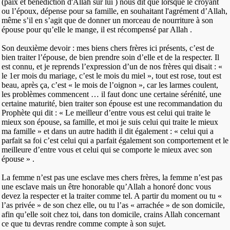
(paix et bénédiction d'Allah sur lui ) nous dit que lorsque le croyant
ou l’époux, dépense pour sa famille, en souhaitant l'agrément d’Allah,
même s’il en s’agit que de donner un morceau de nourriture à son
épouse pour qu’elle le mange, il est récompensé par Allah .
Son deuxième devoir : mes biens chers frères ici présents, c’est de
bien traiter l’épouse, de bien prendre soin d’elle et de la respecter. Il
est connu, et je reprends l’expression d’un de nos frères qui disait : «
le 1er mois du mariage, c’est le mois du miel », tout est rose, tout est
beau, après ça, c’est « le mois de l’oignon », car les larmes coulent,
les problèmes commencent … il faut donc une certaine sérénité, une
certaine maturité, bien traiter son épouse est une recommandation du
Prophète qui dit : « Le meilleur d’entre vous est celui qui traite le
mieux son épouse, sa famille, et moi je suis celui qui traite le mieux
ma famille » et dans un autre hadith il dit également : « celui qui a
parfait sa foi c’est celui qui a parfait également son comportement et le
meilleure d’entre vous et celui qui se comporte le mieux avec son
épouse » .
La femme n’est pas une esclave mes chers frères, la femme n’est pas
une esclave mais un être honorable qu’Allah a honoré donc vous
devez la respecter et la traiter comme tel. A partir du moment ou tu «
l’as privée » de son chez elle, ou tu l’as « arrachée » de son domicile,
afin qu’elle soit chez toi, dans ton domicile, crains Allah concernant
ce que tu devras rendre comme compte à son sujet.