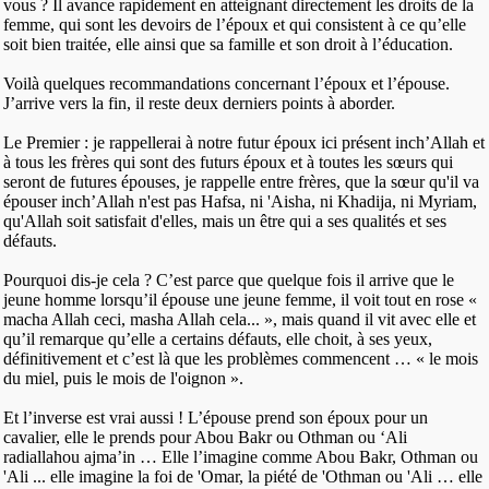
vous ? Il avance rapidement en atteignant directement les droits de la
femme, qui sont les devoirs de l’époux et qui consistent à ce qu’elle
soit bien traitée, elle ainsi que sa famille et son droit à l’éducation.
Voilà quelques recommandations concernant l’époux et l’épouse.
J’arrive vers la fin, il reste deux derniers points à aborder.
Le Premier : je rappellerai à notre futur époux ici présent inch’Allah et
à tous les frères qui sont des futurs époux et à toutes les sœurs qui
seront de futures épouses, je rappelle entre frères, que la sœur qu'il va
épouser inch’Allah n'est pas Hafsa, ni 'Aisha, ni Khadija, ni Myriam,
qu'Allah soit satisfait d'elles, mais un être qui a ses qualités et ses
défauts.
Pourquoi dis-je cela ? C’est parce que quelque fois il arrive que le
jeune homme lorsqu’il épouse une jeune femme, il voit tout en rose «
macha Allah ceci, masha Allah cela... », mais quand il vit avec elle et
qu’il remarque qu’elle a certains défauts, elle choit, à ses yeux,
définitivement et c’est là que les problèmes commencent … « le mois
du miel, puis le mois de l'oignon ».
Et l’inverse est vrai aussi ! L’épouse prend son époux pour un
cavalier, elle le prends pour Abou Bakr ou Othman ou ‘Ali
radiallahou ajma’in … Elle l’imagine comme Abou Bakr, Othman ou
'Ali ... elle imagine la foi de 'Omar, la piété de 'Othman ou 'Ali … elle