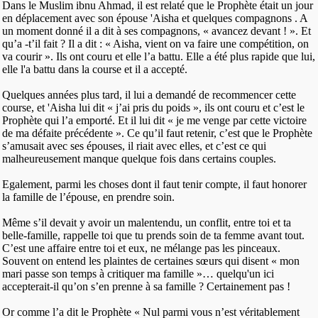
Dans le Muslim ibnu Ahmad, il est relaté que le Prophète était un jour
en déplacement avec son épouse 'Aisha et quelques compagnons . A
un moment donné il a dit à ses compagnons, « avancez devant ! ». Et
qu’a -t’il fait ? Il a dit : « Aisha, vient on va faire une compétition, on
va courir ». Ils ont couru et elle l’a battu. Elle a été plus rapide que lui,
elle l'a battu dans la course et il a accepté.
Quelques années plus tard, il lui a demandé de recommencer cette
course, et 'Aisha lui dit « j’ai pris du poids », ils ont couru et c’est le
Prophète qui l’a emporté. Et il lui dit « je me venge par cette victoire
de ma défaite précédente ». Ce qu’il faut retenir, c’est que le Prophète
s’amusait avec ses épouses, il riait avec elles, et c’est ce qui
malheureusement manque quelque fois dans certains couples.
Egalement, parmi les choses dont il faut tenir compte, il faut honorer
la famille de l’épouse, en prendre soin.
Même s’il devait y avoir un malentendu, un conflit, entre toi et ta
belle-famille, rappelle toi que tu prends soin de ta femme avant tout.
C’est une affaire entre toi et eux, ne mélange pas les pinceaux.
Souvent on entend les plaintes de certaines sœurs qui disent « mon
mari passe son temps à critiquer ma famille »… quelqu'un ici
accepterait-il qu’on s’en prenne à sa famille ? Certainement pas !
Or comme l’a dit le Prophète « Nul parmi vous n’est véritablement