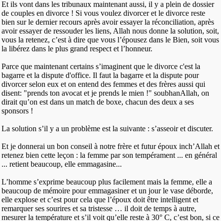
Et ils vont dans les tribunaux maintenant aussi, il y a plein de dossier
de couples en divorce ! Si vous voulez divorcer et le divorce reste
bien sur le dernier recours après avoir essayer la réconciliation, après
avoir essayer de ressouder les liens, Allah nous donne la solution, soit,
vous la retenez, c’est à dire que vous l’épousez dans le Bien, soit vous
la libérez dans le plus grand respect et l’honneur.
Parce que maintenant certains s’imaginent que le divorce c'est la
bagarre et la dispute d'office. Il faut la bagarre et la dispute pour
divorcer selon eux et on entend des femmes et des frères aussi qui
disent: "prends ton avocat et je prends le mien !" soubhanAllah, on
dirait qu’on est dans un match de boxe, chacun des deux a ses
sponsors !
La solution s’il y a un problème est la suivante : s’asseoir et discuter.
Et je donnerai un bon conseil à notre frère et futur époux inch’Allah et
retenez bien cette leçon : la femme par son tempérament ... en général
... retient beaucoup, elle emmagasine...
L’homme s’exprime beaucoup plus facilement mais la femme, elle a
beaucoup de mémoire pour emmagasiner et un jour le vase déborde,
elle explose et c’est pour cela que l’époux doit être intelligent et
remarquer ses sourires et sa tristesse … il doit de temps à autre,
mesurer la température et s’il voit qu’elle reste à 30° C, c’est bon, si ce