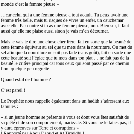
monde c’est la femme pieuse »
…car celui qui a une femme pieuse a tout acquit. Tu peux avoir une
femme très belle, mais tu risques de vivre un enfer, un cauchemar
avec elle. Par contre si tu as une femme pieuse, non. Bien sur, il faut
aussi qu’elle me plaise aussi sinon je vais m’en détourner.
Mais je vais te dire une chose cher frère, fait en sorte que la beauté de
cette femme équivaut au sel que tu mets dans la nourriture. On met du
sel afin que la nourriture ne soit pas fade (sans goût), fait en sorte que
cette beauté soit l’épice que tu mets dans ton plat … ne fait pas de la
beauté le critère principal car tous ceux qui sont passé par ce chemin
l’ont quelque peu regretté.
Quand est-il de l’homme ?
C’est pareil !
Le Prophète nous rappelle également dans un hadith s’adressant aux
familles :
« si un jeune homme se présente à vous et dont vous êtes satisfait de
sa piété et de son comportement, mariez-le. Si vous ne le faites pas, il
y aura épreuves sur Terre et corruptions »
[ Rapporté par Abou Daoud et At Tirmidhi ]