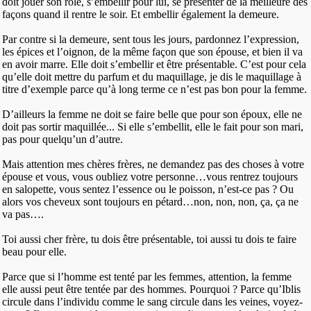
doit jouer son rôle, s’embellir pour lui, se présenter de la meilleure des
façons quand il rentre le soir. Et embellir également la demeure.
Par contre si la demeure, sent tous les jours, pardonnez l’expression,
les épices et l’oignon, de la même façon que son épouse, et bien il va
en avoir marre. Elle doit s’embellir et être présentable. C’est pour cela
qu’elle doit mettre du parfum et du maquillage, je dis le maquillage à
titre d’exemple parce qu’à long terme ce n’est pas bon pour la femme.
D’ailleurs la femme ne doit se faire belle que pour son époux, elle ne
doit pas sortir maquillée... Si elle s’embellit, elle le fait pour son mari,
pas pour quelqu’un d’autre.
Mais attention mes chères frères, ne demandez pas des choses à votre
épouse et vous, vous oubliez votre personne…vous rentrez toujours
en salopette, vous sentez l’essence ou le poisson, n’est-ce pas ? Ou
alors vos cheveux sont toujours en pétard…non, non, non, ça, ça ne
va pas….
Toi aussi cher frère, tu dois être présentable, toi aussi tu dois te faire
beau pour elle.
Parce que si l’homme est tenté par les femmes, attention, la femme
elle aussi peut être tentée par des hommes. Pourquoi ? Parce qu’Iblis
circule dans l’individu comme le sang circule dans les veines, voyez-