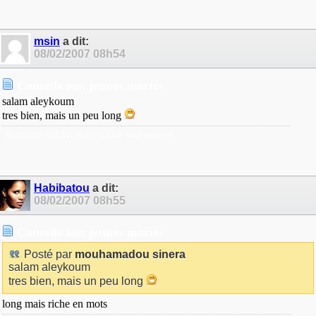
msin
a dit:
08/02/2007
08h54
Conseils aux jeunes mariés
salam aleykoum
tres bien, mais un peu long
Et craignez ALLAH, alors ALLAH vous enseigne
Habibatou
a dit:
08/02/2007
08h55
Conseils aux jeunes mariés
Posté par
mouhamadou sinera
salam aleykoum
tres bien, mais un peu long
long mais riche en mots