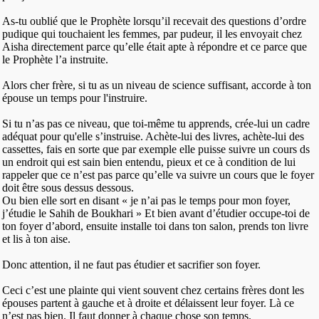
As-tu oublié que le Prophète lorsqu’il recevait des questions d’ordre
pudique qui touchaient les femmes, par pudeur, il les envoyait chez
Aisha directement parce qu’elle était apte à répondre et ce parce que
le Prophète l’a instruite.
Alors cher frère, si tu as un niveau de science suffisant, accorde à ton
épouse un temps pour l'instruire.
Si tu n’as pas ce niveau, que toi-même tu apprends, crée-lui un cadre
adéquat pour qu'elle s’instruise. Achète-lui des livres, achète-lui des
cassettes, fais en sorte que par exemple elle puisse suivre un cours ds
un endroit qui est sain bien entendu, pieux et ce à condition de lui
rappeler que ce n’est pas parce qu’elle va suivre un cours que le foyer
doit être sous dessus dessous.
Ou bien elle sort en disant « je n’ai pas le temps pour mon foyer,
j’étudie le Sahih de Boukhari » Et bien avant d’étudier occupe-toi de
ton foyer d’abord, ensuite installe toi dans ton salon, prends ton livre
et lis à ton aise.
Donc attention, il ne faut pas étudier et sacrifier son foyer.
Ceci c’est une plainte qui vient souvent chez certains frères dont les
épouses partent à gauche et à droite et délaissent leur foyer. Là ce
n’est pas bien. Il faut donner à chaque chose son temps.