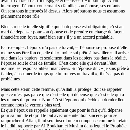
avait ? Ou bien l’a- t’il négligée et délaissée ? Au point qu’Allah
interrogera l’époux concernant sa famille, son épouse, ses enfants.
On sera tous interrogés là dessus. Alors préparons nous et assumons
pleinement notre rôle.
Bien sur cette tutelle signifie que la dépense est obligatoire, c’est au
mari de dépenser pour son épouse et de prendre en charge de façon
financière son foyer, sauf bien sur s’il y a un accord préalable.
Par exemple : l’époux n’a pas de travail, et l’épouse se propose d’elle-
même sans être forcée, elle dit « moi je sui prête à travailler ». Il arrive
que dans les papiers, et seulement dans les papiers pas dans la réalité,
l’épouse soit le chef de famille. C’est donc elle qui devant l’état
assume les responsabilités financières. Si l’épouse dit : « je suis prête à
t’aider, à assumer le temps que tu trouves un travail », il n’y a pas de
problèmes.
Mais cette sœur, cette femme, qu’Allah la protège, doit se rappeler
que ce n’est pas parce que c’est elle qui dépense que c’est elle qui a
les rennes du pouvoir. Non. C’est l’époux qui décide en dernier lieu
comme nous le verrons plus tard.
Et que l’époux se rappelle également que pour le fait qu’il dépense
pour sa famille et qu’il le fait avec une intention sincère, pour se
rapprocher d’Allah, il lui sera inscrit une récompense comme le relate
le hadith rapporté par Al Boukhari et Muslim dans lequel le Prophète