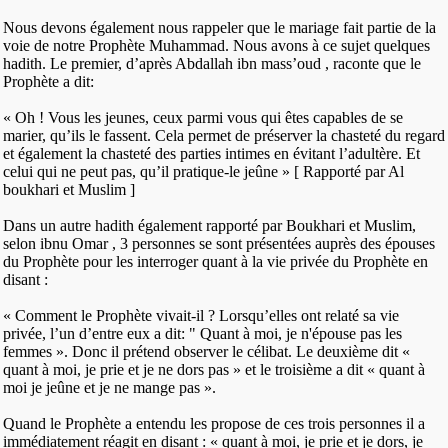
Nous devons également nous rappeler que le mariage fait partie de la
voie de notre Prophète Muhammad. Nous avons à ce sujet quelques
hadith. Le premier, d’après Abdallah ibn mass’oud , raconte que le
Prophète a dit:
« Oh ! Vous les jeunes, ceux parmi vous qui êtes capables de se
marier, qu’ils le fassent. Cela permet de préserver la chasteté du regard
et également la chasteté des parties intimes en évitant l’adultère. Et
celui qui ne peut pas, qu’il pratique-le jeûne » [ Rapporté par Al
boukhari et Muslim ]
Dans un autre hadith également rapporté par Boukhari et Muslim,
selon ibnu Omar , 3 personnes se sont présentées auprès des épouses
du Prophète pour les interroger quant à la vie privée du Prophète en
disant :
« Comment le Prophète vivait-il ? Lorsqu’elles ont relaté sa vie
privée, l’un d’entre eux a dit: " Quant à moi, je n'épouse pas les
femmes ». Donc il prétend observer le célibat. Le deuxième dit «
quant à moi, je prie et je ne dors pas » et le troisième a dit « quant à
moi je jeûne et je ne mange pas ».
Quand le Prophète a entendu les propose de ces trois personnes il a
immédiatement réagit en disant : « quant à moi, je prie et je dors, je