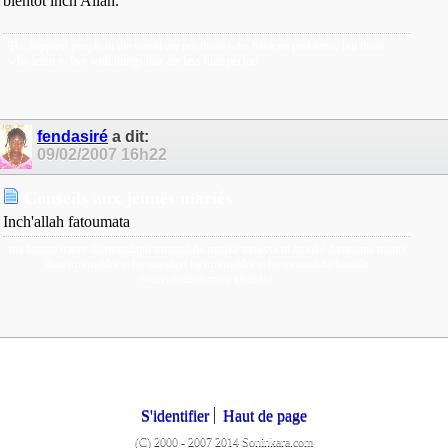
bientot inch Allah.
The happiest people in the world are not those who have no problems, but those
who learn to live with things that are less than perfect
fendasiré
a dit:
09/02/2007
16h22
Conseils aux jeunes mariés
Inch'allah fatoumata
ma famata traore dionsandigui triramakha mouké moussa ni mouké dantouma mouri
iban triramakha te ba marafayi ba triramakha te ba triramakha banialo
sounsarédion moni khatidio
S'identifier
Haut de page
(C) 2000 - 2007 2014 Soninkara.com