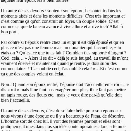
laquelle leur époux les a bien traitées.
Un autre de ses devoirs : soutenir son époux. Le soutenir dans les
moments aisés et dans les moments difficiles. C'est très important et
c’est comme ça qu'on construit un foyer, un couple solide. C’est
comme ça que le bateau avance à vive allure et arrive inch’Allah à
bon port.
Par contre si l’époux rentre chez lui et qu’il est déjà épuisé et qu’en
plus ce n’est pas une femme mais un douanier qui l'accueille, « tu
étais ou ? Qu’est ce que tu as fait ? Combien t’as rapporté d’argent ?
Ceci, cela… » Alors il se dit « déjà je suis fatigué, au travail ils m’ont
vraiment énervé et maintenant quand je rentre, je dois subir des
commentaires ! T’as oublié ceci, t’as oublié cela ! »…Et c’est comme
ça que des couples volent en éclat.
Non ! Quand son époux rentre, l’épouse doit l’accueillir en « roi ». Je
dis « roi » mais il ne faut pas exagérer non plus, il ne faut pas mettre
un tapis rouge, des fleurs etc., mais je veux dire par-là qu’elle doit
bien l’accueillir.
Un autre de ses devoirs, c’est de se faire belle pour son époux car
nous vivons à une époque ou il y a beaucoup de Fitna, de désordre.
L’homme sort de chez lui, il voit des femmes partout et elles sont
pratiquement nues dans nos sociétés contemporaines alors la femme