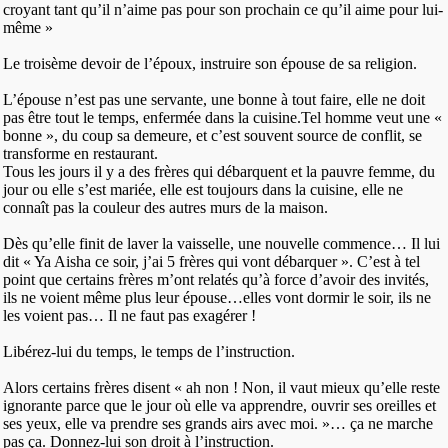
croyant tant qu’il n’aime pas pour son prochain ce qu’il aime pour lui-
même »
Le troisème devoir de l’époux, instruire son épouse de sa religion.
L’épouse n’est pas une servante, une bonne à tout faire, elle ne doit
pas être tout le temps, enfermée dans la cuisine.Tel homme veut une «
bonne », du coup sa demeure, et c’est souvent source de conflit, se
transforme en restaurant.
Tous les jours il y a des frères qui débarquent et la pauvre femme, du
jour ou elle s’est mariée, elle est toujours dans la cuisine, elle ne
connaît pas la couleur des autres murs de la maison.
Dès qu’elle finit de laver la vaisselle, une nouvelle commence… Il lui
dit « Ya Aisha ce soir, j’ai 5 frères qui vont débarquer ». C’est à tel
point que certains frères m’ont relatés qu’à force d’avoir des invités,
ils ne voient même plus leur épouse…elles vont dormir le soir, ils ne
les voient pas… Il ne faut pas exagérer !
Libérez-lui du temps, le temps de l’instruction.
Alors certains frères disent « ah non ! Non, il vaut mieux qu’elle reste
ignorante parce que le jour où elle va apprendre, ouvrir ses oreilles et
ses yeux, elle va prendre ses grands airs avec moi. »… ça ne marche
pas ça. Donnez-lui son droit à l’instruction.