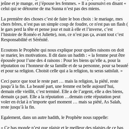
jeûne et je mange, et j’épouse les femmes. » Il a poursuivi en disant «
celui qui se détourne de ma Sunna n’est pas des miens.
La première des choses c’est de faire le bon choix : le mariage, mes
chers frères, n’est pas un simple coup de foudre, ce n'est pas un flash (
le gars perd la tête et pense jour et nuit à elle et l’inverse, c’est
l’histoire de Roméo et Juliette), non, ce n’est pas ça, avant tout c’est
Responsabilité et Sérénité.
Ecoutons le Prophète qui nous explique pour quelles raisons on doit
se marier, les motivations. Il dit dans un hadith : « la femme peut être
épousée pour l’une des 4 raisons : Pour les biens qu’elle a, pour la
réputation ou l’honneur de sa famille et de sa personne, pour sa beauté
et pour sa religion. Choisit celle qui a la religion, tu seras satisfait. »
Ceci parce que tout le reste part … mais la religion, la piété, reste
jusqu’à la fin. La beauté part, une femme est belle aujourd’hui,
demain elle vieillit, c’est terminé. Elle a de l’argent, elle a des biens,
demain ça part. Elle a la réputation …demain cette réputation peut
voler en éclat à n’importe quel moment … mais sa piété, As Salah,
reste jusqu’à la fin.
Egalement, dans un autre hadith, le Prophète nous rappelle:
« Ce bas monde n’est que plaisir et le meilleur des plaisirs de ce bas