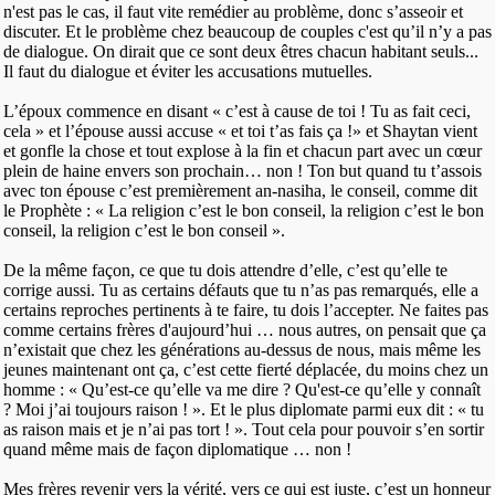
n'est pas le cas, il faut vite remédier au problème, donc s’asseoir et
discuter. Et le problème chez beaucoup de couples c'est qu’il n’y a pas
de dialogue. On dirait que ce sont deux êtres chacun habitant seuls...
Il faut du dialogue et éviter les accusations mutuelles.
L’époux commence en disant « c’est à cause de toi ! Tu as fait ceci,
cela » et l’épouse aussi accuse « et toi t’as fais ça !» et Shaytan vient
et gonfle la chose et tout explose à la fin et chacun part avec un cœur
plein de haine envers son prochain… non ! Ton but quand tu t’assois
avec ton épouse c’est premièrement an-nasiha, le conseil, comme dit
le Prophète : « La religion c’est le bon conseil, la religion c’est le bon
conseil, la religion c’est le bon conseil ».
De la même façon, ce que tu dois attendre d’elle, c’est qu’elle te
corrige aussi. Tu as certains défauts que tu n’as pas remarqués, elle a
certains reproches pertinents à te faire, tu dois l’accepter. Ne faites pas
comme certains frères d'aujourd’hui … nous autres, on pensait que ça
n’existait que chez les générations au-dessus de nous, mais même les
jeunes maintenant ont ça, c’est cette fierté déplacée, du moins chez un
homme : « Qu’est-ce qu’elle va me dire ? Qu'est-ce qu’elle y connaît
? Moi j’ai toujours raison ! ». Et le plus diplomate parmi eux dit : « tu
as raison mais et je n’ai pas tort ! ». Tout cela pour pouvoir s’en sortir
quand même mais de façon diplomatique … non !
Mes frères revenir vers la vérité, vers ce qui est juste, c’est un honneur