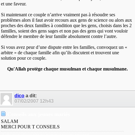
et une faveur.
Si maintenant ce couple n’arrive vraiment pas à résoudre ses
problèmes alors il faut avoir recours aux gens de science ou alors aux
proches des deux familles à condition que les gens, choisis dans les 2
familles, soient des gens sages et non pas des gens qui vont vouloir
défendre le membre de leur famille absolument contre l’autre.
Si vous avez peur d’une dispute entre les familles, convoquez un «
arbitre » de chaque famille afin qu’ils discutent et trouvent une
solution pour ce couple.
Qu'Allah protège chaque musulman et chaque musulmane.
dico
a dit:
07/02/2007
12h43
Conseils aux jeunes mariés
SALAM
MERCI POUR T CONSEILS
Sache que ta jalousie n'est que motivation pour ma personne!