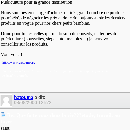
Puériculture pour la grande distribution.
Nous sommes en charge d'acheter un très grand nombre de produits
pour bébé, de négocier les prix et donc de toujours avoir les derniers
produits en vogue pour nos chers petits bambins.
Donc pour toutes celles qui ont besoin de conseils, en termes de
puériculture (poussettes, siege auto, meubles....) je peux vous
conseiller sur les produits.
Voili voila !
http://www.gakoura.org
Tu aura beau fermer les yeux très fort, c'est par pour autant que tu pourra te
prétendre aveugle...
hatouma
a dit:
03/08/2006
12h22
Re: Que faite vous dans la vie???étude, travail, au
foyer
salut