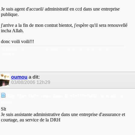
Je suis agent d'accueil/ administratif en ccd dans une entreprise
publique.
j'arrive a la fin de mon contrat bientot, j'espère qu'il sera renouvellé
incha Allah.
donc voili voili!!!
N&#039;oubliez pas que demain n&#039;est jamais une certitude mais une
ambition
oumou
a dit:
03/08/2006
12h29
Re: Que faite vous dans la vie???étude, travail, au
foyer
Slt
Je suis assistante administrative dans une entreprise d'assurance et
courtage, au service de la DRH