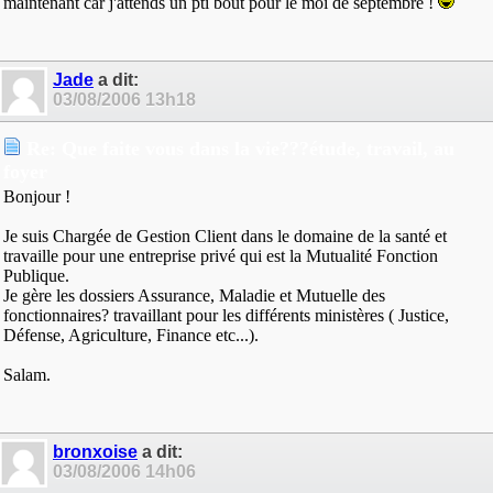
maintenant car j'attends un pti bout pour le moi de septembre !
Jade
a dit:
03/08/2006
13h18
Re: Que faite vous dans la vie???étude, travail, au
foyer
Bonjour !
Je suis Chargée de Gestion Client dans le domaine de la santé et
travaille pour une entreprise privé qui est la Mutualité Fonction
Publique.
Je gère les dossiers Assurance, Maladie et Mutuelle des
fonctionnaires? travaillant pour les différents ministères ( Justice,
Défense, Agriculture, Finance etc...).
Salam.
bronxoise
a dit:
03/08/2006
14h06