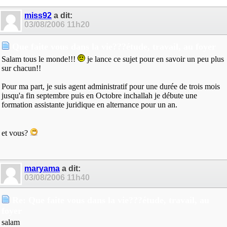
miss92
a dit:
03/08/2006
11h20
Que faite vous dans la vie???étude, travail, au foyer
Salam tous le monde!!!
je lance ce sujet pour en savoir un peu plus
sur chacun!!
Pour ma part, je suis agent administratif pour une durée de trois mois
jusqu'a fin septembre puis en Octobre inchallah je débute une
formation assistante juridique en alternance pour un an.
et vous?
maryama
a dit:
03/08/2006
11h40
Re: Que faite vous dans la vie???étude, travail, au
foyer
salam