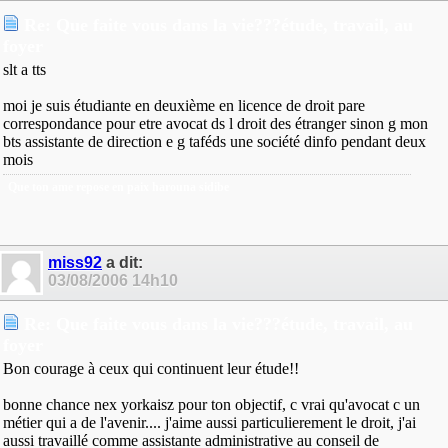
Re: Que faite vous dans la vie???étude, travail, au
foyer
slt a tts
moi je suis étudiante en deuxième en licence de droit pare
correspondance pour etre avocat ds l droit des étranger sinon g mon
bts assistante de direction e g taféds une société dinfo pendant deux
mois
Que ton ame repose en paix harouna sidibe
miss92
a dit:
03/08/2006
14h10
Re: Que faite vous dans la vie???étude, travail, au
foyer
Bon courage à ceux qui continuent leur étude!!
bonne chance nex yorkaisz pour ton objectif, c vrai qu'avocat c un
métier qui a de l'avenir.... j'aime aussi particulierement le droit, j'ai
aussi travaillé comme assistante administrative au conseil de