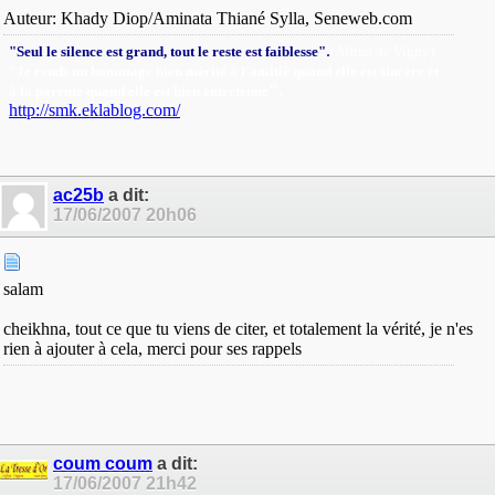
Auteur: Khady Diop/Aminata Thiané Sylla, Seneweb.com
.
"Seul le silence est grand, tout le reste est faiblesse"
(Alfred de Vigny).
"Je rends un hommage bien mérité à l'amitié quand elle est sincère et
"
.
à la parenté quand elle est bien entretenue
http://smk.eklablog.com/
ac25b
a dit:
17/06/2007
20h06
salam
cheikhna, tout ce que tu viens de citer, et totalement la vérité, je n'es
rien à ajouter à cela, merci pour ses rappels
coum coum
a dit:
17/06/2007
21h42