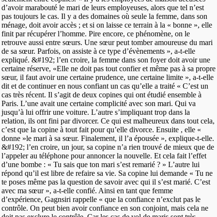
d’avoir marabouté le mari de leurs employeuses, alors que tel n’est
pas toujours le cas. Il y a des domaines où seule la femme, dans son
ménage, doit avoir accès ; et si on laisse ce terrain à la « bonne », elle
finit par récupérer l’homme. Pire encore, ce phénomène, on le
retrouve aussi entre sœurs. Une sœur peut tomber amoureuse du mari
de sa sœur. Parfois, on assiste à ce type d’évènements », a-t-elle
expliqué. &#192; l’en croire, la femme dans son foyer doit avoir une
certaine réserve, «Elle ne doit pas tout confier et même pas à sa propre
sœur, il faut avoir une certaine prudence, une certaine limite », a-t-elle
dit et de continuer en nous confiant un cas qu’elle a traité « C’est un
cas très récent. Il s’agit de deux copines qui ont étudié ensemble à
Paris. L’une avait une certaine complicité avec son mari. Qui va
jusqu’à lui offrir une voiture. L’autre s’impliquant trop dans la
relation, ils ont fini par divorcer. Ce qui est malheureux dans tout cela,
c’est que la copine à tout fait pour qu’elle divorce. Ensuite , elle «
donne »le mari à sa sœur. Finalement, il l’a épousée », explique-t-elle.
&#192; l’en croire, un jour, sa copine n’a rien trouvé de mieux que de
l’appeler au téléphone pour annoncer la nouvelle. Et cela fait l’effet
d’une bombe : « Tu sais que ton mari s’est remarié ? » L’autre lui
répond qu’il est libre de refaire sa vie. Sa copine lui demande « Tu ne
te poses même pas la question de savoir avec qui il s’est marié. C’est
avec ma sœur », a-t-elle confié. Ainsi en tant que femme
d’expérience, Gagnsiri rappelle « que la confiance n’exclut pas le
contrôle. On peut bien avoir confiance en son conjoint, mais cela ne
doit pas exclure le contrôle. Car les cas de vol de maris sont très