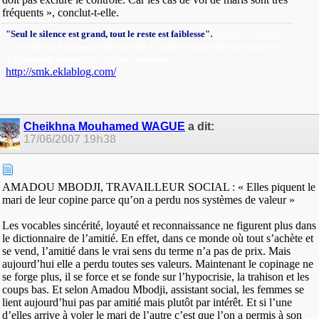
fréquents », conclut-t-elle.
.
"Seul le silence est grand, tout le reste est faiblesse"
(Alfred de Vigny).
"Je rends un hommage bien mérité à l'amitié quand elle est sincère et
"
.
à la parenté quand elle est bien entretenue
http://smk.eklablog.com/
Cheikhna Mouhamed WAGUE
a dit:
17/06/2007
19h38
AMADOU MBODJI, TRAVAILLEUR SOCIAL : « Elles piquent le
mari de leur copine parce qu’on a perdu nos systèmes de valeur »
Les vocables sincérité, loyauté et reconnaissance ne figurent plus dans
le dictionnaire de l’amitié. En effet, dans ce monde où tout s’achète et
se vend, l’amitié dans le vrai sens du terme n’a pas de prix. Mais
aujourd’hui elle a perdu toutes ses valeurs. Maintenant le copinage ne
se forge plus, il se force et se fonde sur l’hypocrisie, la trahison et les
coups bas. Et selon Amadou Mbodji, assistant social, les femmes se
lient aujourd’hui pas par amitié mais plutôt par intérêt. Et si l’une
d’elles arrive à voler le mari de l’autre c’est que l’on a permis à son