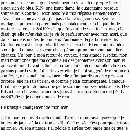
personnes s’accompagnent seulement en visant leur propre intérêt,
sinon rien de plus. K.N, une jeune dame, la quarantaine presque
sonnée nous confie : «Mon histoire à moi dépasse l’entendement.
J’avais une amie avec qui j’ai passé toute ma jeunesse. Seul le
mariage a pu nous séparer, mais pas totalement, car chaque fin de
mois, on se voyait. &#192; chaque fois qu’elle venait chez moi, elle
disait qu’elle m’enviait car je vis le parfait amour avec mon mari, que
dans ma maison c’est le bonheur, l’ambiance, la parfaite entente.
Contrairement à elle qui vivait l’enfer chez-elle. Et en tant qu’amie et
sœur, je lui donnais des conseils espérant qu’un jour son mari aller
changer. Un jour, à mon retour de voyage, à ma grande surprise, mon
mari m’annonce que ma copine a eu des problèmes avec son mari et
que ce dernier l’avait battue. Je me suis précipitée pour aller chez ses
parents pour la voir, j’ai parlé avec elle, je lui ai suggéré de retourner à
son foyer, mais malheureusement elle a fini par divorcer. Après son
divorce, elle ne faisait rien, et comme j’étais commerçante, à chaque
fin du mois je lui donnais une petite somme pour ses petits achats. Des
fois même, elle venait rester des jours à la maison. Et comme j’étais
na&#239;ve, je ne me doutais de rien.
Le brusque changement de mon mari
« Un jour, mon mari me demande d’arrêter mon travail parce que je
ne restais jamais à la maison et s’il m’a épousée c’est pour que je reste
au foyer. Vu son attitude, j’ai décidé d’arrêter tout parce que ce que je