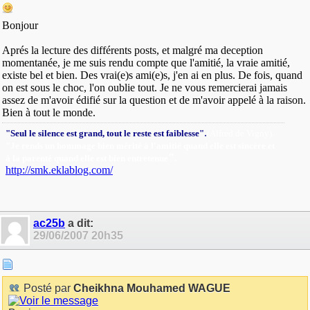
Bonjour
Aprés la lecture des différents posts, et malgré ma deception
momentanée, je me suis rendu compte que l'amitié, la vraie amitié,
existe bel et bien. Des vrai(e)s ami(e)s, j'en ai en plus. De fois, quand
on est sous le choc, l'on oublie tout. Je ne vous remercierai jamais
assez de m'avoir édifié sur la question et de m'avoir appelé à la raison.
Bien à tout le monde.
.
"Seul le silence est grand, tout le reste est faiblesse"
(Alfred de Vigny).
"Je rends un hommage bien mérité à l'amitié quand elle est sincère et
"
.
à la parenté quand elle est bien entretenue
http://smk.eklablog.com/
ac25b
a dit:
29/06/2007
20h35
Posté par
Cheikhna Mouhamed WAGUE