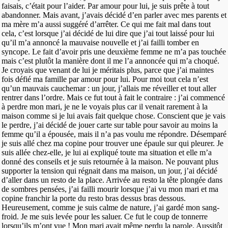
faisais, c’était pour l’aider. Par amour pour lui, je suis prête à tout
abandonner. Mais avant, j’avais décidé d’en parler avec mes parents et
ma mère m’a aussi suggéré d’arrêter. Ce qui me fait mal dans tout
cela, c’est lorsque j’ai décidé de lui dire que j’ai tout laissé pour lui
qu’il m’a annoncé la mauvaise nouvelle et j’ai failli tomber en
syncope. Le fait d’avoir pris une deuxième femme ne m’a pas touchée
mais c’est plutôt la manière dont il me l’a annoncée qui m’a choqué.
Je croyais que venant de lui je méritais plus, parce que j’ai maintes
fois défié ma famille par amour pour lui. Pour moi tout cela n’est
qu’un mauvais cauchemar : un jour, j’allais me réveiller et tout aller
rentrer dans l’ordre. Mais ce fut tout à fait le contraire : j’ai commencé
à perdre mon mari, je ne le voyais plus car il venait rarement à la
maison comme si je lui avais fait quelque chose. Conscient que je vais
le perdre, j’ai décidé de jouer carte sur table pour savoir au moins la
femme qu’il a épousée, mais il n’a pas voulu me répondre. Désemparé
je suis allé chez ma copine pour trouver une épaule sur qui pleurer. Je
suis allée chez-elle, je lui ai expliqué toute ma situation et elle m’a
donné des conseils et je suis retournée à la maison. Ne pouvant plus
supporter la tension qui régnait dans ma maison, un jour, j’ai décidé
d’aller dans un resto de la place. Arrivée au resto la tête plongée dans
de sombres pensées, j’ai failli mourir lorsque j’ai vu mon mari et ma
copine franchir la porte du resto bras dessus bras dessous.
Heureusement, comme je suis calme de nature, j’ai gardé mon sang-
froid. Je me suis levée pour les saluer. Ce fut le coup de tonnerre
lorsqu’ils m’ont vue ! Mon mari avait même perdu la parole. Aussitôt