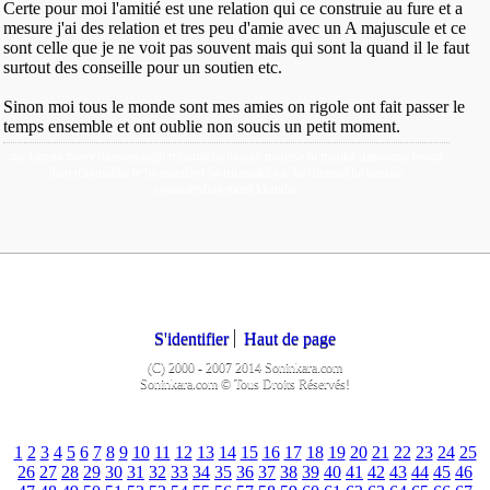
Certe pour moi l'amitié est une relation qui ce construie au fure et a
mesure j'ai des relation et tres peu d'amie avec un A majuscule et ce
sont celle que je ne voit pas souvent mais qui sont la quand il le faut
surtout des conseille pour un soutien etc.
Sinon moi tous le monde sont mes amies on rigole ont fait passer le
temps ensemble et ont oublie non soucis un petit moment.
ma famata traore dionsandigui triramakha mouké moussa ni mouké dantouma mouri
iban triramakha te ba marafayi ba triramakha te ba triramakha banialo
sounsarédion moni khatidio
S'identifier
Haut de page
(C) 2000 - 2007 2014 Soninkara.com
Soninkara.com © Tous Droits Réservés!
1
2
3
4
5
6
7
8
9
10
11
12
13
14
15
16
17
18
19
20
21
22
23
24
25
26
27
28
29
30
31
32
33
34
35
36
37
38
39
40
41
42
43
44
45
46