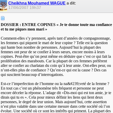
Cheikhna Mouhamed WAGUE
a dit:
17/06/2007
19h37
DOSSIER : ENTRE COPINES « Je te donne toute ma confiance
et tu me piques mon mari »
Comment-elles s’y prennent, après tant d’années de compagnonnage,
les femmes qui piquent le mari de leur copine ? Telle est la question
qui hante bon nombre de personnes. Aujourd’hui la plupart des
femmes ont peur de se confier à leurs sœurs, encore moins à leurs
copines. Peut-être qu’on peut même en déduire que c’est ce qui fait la
prolifération des marabouts. Car la plupart de ces femmes préfèrent
aller se confier au charlatan du coin qu’à leur amie. Ont-elles peur, ou
n’ont-elles plus de confiance ? Qu’est-ce qui est la cause ? Des cas
qui suscitent beaucoup d’interrogations.
Est-ce l’imperfection de l’homme ou la na&#239;veté de la femme ?
En tout cas c’est un phénomène très fréquent et personne ne peut
encore déceler la réponse. L’adage dit «Dis-moi qui est ton amie, je te
dirais qui tu es ». Cela pour mieux définir les liens qui lient deux
personnes, le degré de leur union. Mais aujourd’hui, cette assertion
n’est plus valable dans une certaine mesure dans cette société où l’on
évolue. Une société où ce sont les intérêts qui priment. La plupart des