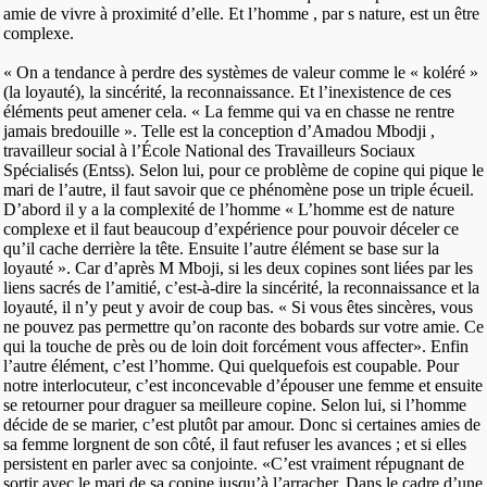
amie de vivre à proximité d’elle. Et l’homme , par s nature, est un être
complexe.
« On a tendance à perdre des systèmes de valeur comme le « koléré »
(la loyauté), la sincérité, la reconnaissance. Et l’inexistence de ces
éléments peut amener cela. « La femme qui va en chasse ne rentre
jamais bredouille ». Telle est la conception d’Amadou Mbodji ,
travailleur social à l’École National des Travailleurs Sociaux
Spécialisés (Entss). Selon lui, pour ce problème de copine qui pique le
mari de l’autre, il faut savoir que ce phénomène pose un triple écueil.
D’abord il y a la complexité de l’homme « L’homme est de nature
complexe et il faut beaucoup d’expérience pour pouvoir déceler ce
qu’il cache derrière la tête. Ensuite l’autre élément se base sur la
loyauté ». Car d’après M Mboji, si les deux copines sont liées par les
liens sacrés de l’amitié, c’est-à-dire la sincérité, la reconnaissance et la
loyauté, il n’y peut y avoir de coup bas. « Si vous êtes sincères, vous
ne pouvez pas permettre qu’on raconte des bobards sur votre amie. Ce
qui la touche de près ou de loin doit forcément vous affecter». Enfin
l’autre élément, c’est l’homme. Qui quelquefois est coupable. Pour
notre interlocuteur, c’est inconcevable d’épouser une femme et ensuite
se retourner pour draguer sa meilleure copine. Selon lui, si l’homme
décide de se marier, c’est plutôt par amour. Donc si certaines amies de
sa femme lorgnent de son côté, il faut refuser les avances ; et si elles
persistent en parler avec sa conjointe. «C’est vraiment répugnant de
sortir avec le mari de sa copine jusqu’à l’arracher. Dans le cadre d’une