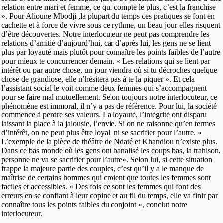
relation entre mari et femme, ce qui compte le plus, c’est la franchise
». Pour Alioune Mbodji ,la plupart du temps ces pratiques se font en
cachette et à force de vivre sous ce rythme, un beau jour elles risquent
d’être découvertes. Notre interlocuteur ne peut pas comprendre les
relations d’amitié d’aujourd’hui, car d’après lui, les gens ne se lient
plus par loyauté mais plutôt pour connaître les points faibles de l’autre
pour mieux te concurrencer demain. « Les relations qui se lient par
intérêt ou par autre chose, un jour viendra où si tu décroches quelque
chose de grandiose, elle n’hésitera pas à te la piquer ». Et cela
l’assistant social le voit comme deux femmes qui s’accompagnent
pour se faire mal mutuellement. Selon toujours notre interlocuteur, ce
phénomène est immoral, il n’y a pas de référence. Pour lui, la société
commence à perdre ses valeurs. La loyauté, l’intégrité ont disparu
laissant la place à la jalousie, l’envie. Si on ne raisonne qu’en termes
d’intérêt, on ne peut plus être loyal, ni se sacrifier pour l’autre. «
L’exemple de la pièce de théâtre de Ndaté et Khandiou n’existe plus.
Dans ce bas monde où les gens ont banalisé les coups bas, la trahison,
personne ne va se sacrifier pour l’autre». Selon lui, si cette situation
frappe la majeure partie des couples, c’est qu’il y a le manque de
maîtrise de certains hommes qui croient que toutes les femmes sont
faciles et accessibles. « Des fois ce sont les femmes qui font des
erreurs en se confiant à leur copine et au fil du temps, elle va finir par
connaître tous les points faibles du conjoint », conclut notre
interlocuteur.