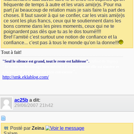
fréquente de temps à autre et les vrais ami(e)s. Pour ma
part j'ai beaucoup de relation mais je sais faire la part des
choses. Il faut savoir à qui se confier, car les vrais ami(e)s
ce sont les plus francs, ceux qui te soutiennent dans les
bons comme dans les pires moments, ceux qui ne te
poignardent pas dès que tu as le dos tourné!!!!
Bref l'amitié c'est surtout une notion de confiance et la
confiance... c'est pas à tous le monde qu'on la donne!!!
Tout à fait!
.
"Seul le silence est grand, tout le reste est faiblesse"
(Alfred de Vigny).
"Je rends un hommage bien mérité à l'amitié quand elle est sincère et
"
.
à la parenté quand elle est bien entretenue
http://smk.eklablog.com/
ac25b
a dit:
29/06/2007
21h42
Posté par
Zeina
Salam