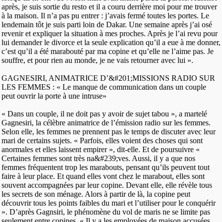
après, je suis sortie du resto et il a couru derrière moi pour me trouver
à la maison. Il n’a pas pu entrer : j’avais fermé toutes les portes. Le
lendemain tôt je suis parti loin de Dakar. Une semaine après j’ai osé
revenir et expliquer la situation à mes proches. Après je l’ai revu pour
lui demander le divorce et la seule explication qu’il a eue à me donner,
c’est qu’il a été marabouté par ma copine et qu’elle ne l’aime pas. Je
souffre, et pour rien au monde, je ne vais retourner avec lui ».
GAGNESIRI, ANIMATRICE D’&#201;MISSIONS RADIO SUR
LES FEMMES : « Le manque de communication dans un couple
peut ouvrir la porte à une intruse»
« Dans un couple, il ne doit pas y avoir de sujet tabou », a martelé
Gagnesiri, la célèbre animatrice de l’émission radio sur les femmes.
Selon elle, les femmes ne prennent pas le temps de discuter avec leur
mari de certains sujets. « Parfois, elles voient des choses qui sont
anormales et elles laissent empirer », dit-elle. Et de poursuivre «
Certaines femmes sont très na&#239;ves. Aussi, il y a que nos
femmes fréquentent trop les marabouts, pensant qu’ils peuvent tout
faire à leur place. Et quand elles vont chez le marabout, elles sont
souvent accompagnées par leur copine. Devant elle, elle révèle tous
les secrets de son ménage. Alors à partir de là, la copine peut
découvrir tous les points faibles du mari et l’utiliser pour le conquérir
». D’après Gagnsiri, le phénomène du vol de maris ne se limite pas
seulement entre copines. « Il y a les employées de maison accusées