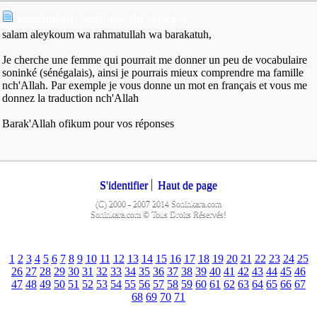
vocabulaire soninké du sénégal
salam aleykoum wa rahmatullah wa barakatuh,
Je cherche une femme qui pourrait me donner un peu de vocabulaire
soninké (sénégalais), ainsi je pourrais mieux comprendre ma famille
nch'Allah. Par exemple je vous donne un mot en français et vous me
donnez la traduction nch'Allah
Barak'Allah ofikum pour vos réponses
S'identifier
Haut de page
(C) 2000 - 2007 2014 Soninkara.com
Soninkara.com © Tous Droits Réservés!
1
2
3
4
5
6
7
8
9
10
11
12
13
14
15
16
17
18
19
20
21
22
23
24
25
26
27
28
29
30
31
32
33
34
35
36
37
38
39
40
41
42
43
44
45
46
47
48
49
50
51
52
53
54
55
56
57
58
59
60
61
62
63
64
65
66
67
68
69
70
71