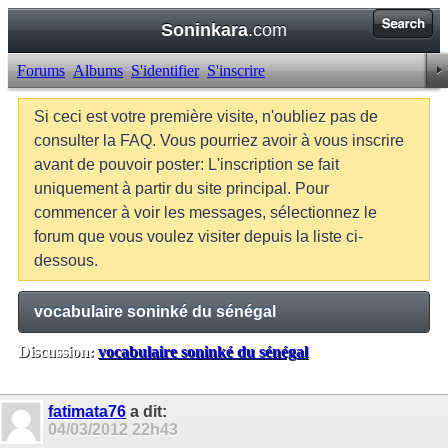
Soninkara
.com
Forums
Albums
S'identifier
S'inscrire
Si ceci est votre première visite, n'oubliez pas de
consulter la FAQ. Vous pourriez avoir à vous inscrire
avant de pouvoir poster: L'inscription se fait
uniquement à partir du site principal. Pour
commencer à voir les messages, sélectionnez le
forum que vous voulez visiter depuis la liste ci-
dessous.
vocabulaire soninké du sénégal
Discussion:
vocabulaire soninké du sénégal
Balises:
Aucune
fatimata76
a dit:
04/03/2012
22h43