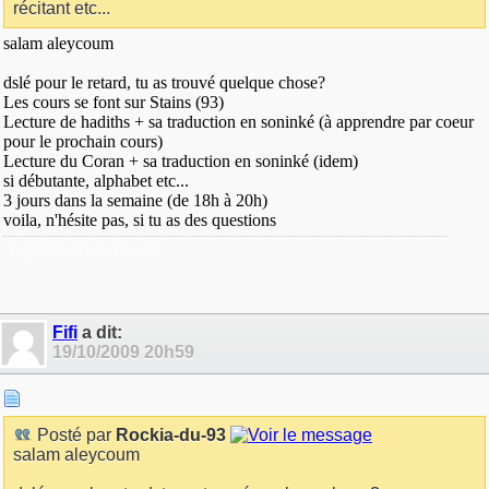
récitant etc...
salam aleycoum
dslé pour le retard, tu as trouvé quelque chose?
Les cours se font sur Stains (93)
Lecture de hadiths + sa traduction en soninké (à apprendre par coeur
pour le prochain cours)
Lecture du Coran + sa traduction en soninké (idem)
si débutante, alphabet etc...
3 jours dans la semaine (de 18h à 20h)
voila, n'hésite pas, si tu as des questions
La patiente est une vertue <3
Fifi
a dit:
19/10/2009
20h59
Posté par
Rockia-du-93
salam aleycoum