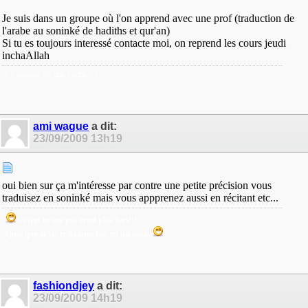
Je suis dans un groupe où l'on apprend avec une prof (traduction de
l'arabe au soninké de hadiths et qur'an)
Si tu es toujours interessé contacte moi, on reprend les cours jeudi
inchaAllah
La patiente est une vertue <3
ami wague
a dit:
23/09/2009
13h19
oui bien sur ça m'intéresse par contre une petite précision vous
traduisez en soninké mais vous appprenez aussi en récitant etc...
Ce qui ne tue pas rend plus fort!!!
Quoi que la vie te donnes fais en un atout.
fashiondjey
a dit:
23/09/2009
14h19