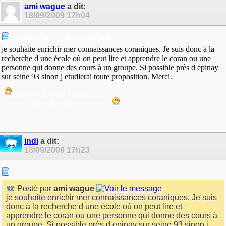
ami wague
a dit:
18/09/2009
17h04
recherche école coranique
je souhaite enrichir mer connaissances coraniques. Je suis donc à la
recherche d une école où on peut lire et apprendre le coran ou une
personne qui donne des cours à un groupe. Si possible près d epinay
sur seine 93 sinon j etudierai toute proposition. Merci.
Ce qui ne tue pas rend plus fort!!!
Quoi que la vie te donnes fais en un atout.
indi
a dit:
18/09/2009
17h23
Posté par
ami wague
je souhaite enrichir mer connaissances coraniques. Je suis
donc à la recherche d une école où on peut lire et
apprendre le coran ou une personne qui donne des cours à
un groupe. Si possible près d epinay sur seine 93 sinon j