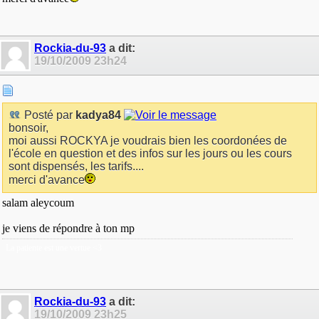
Rockia-du-93
a dit:
19/10/2009
23h24
Posté par
kadya84
bonsoir,
moi aussi ROCKYA je voudrais bien les coordonées de
l'école en question et des infos sur les jours ou les cours
sont dispensés, les tarifs....
merci d'avance
salam aleycoum
je viens de répondre à ton mp
La patiente est une vertue <3
Rockia-du-93
a dit:
19/10/2009
23h25