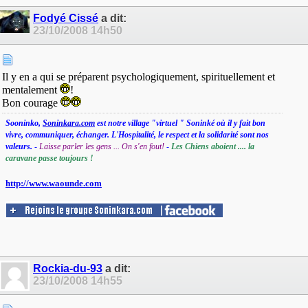
Fodyé Cissé
a dit:
23/10/2008
14h50
Il y en a qui se préparent psychologiquement, spirituellement et
mentalement
!
Bon courage
Sooninko,
Soninkara.com
est notre village "virtuel " Soninké où il y fait bon
vivre, communiquer, échanger. L'Hospitalité, le respect et la solidarité sont nos
valeurs.
-
Laisse parler les gens ... On s'en fout!
-
Les Chiens aboient .... la
caravane passe toujours !
http://www.waounde.com
Rockia-du-93
a dit:
23/10/2008
14h55