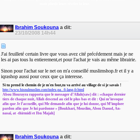
mais plutôt leurs révéler la leur.
Ibrahim Soukouna
a dit:
23/10/2008
14h44
J'ai feuilleté certain livre que vous avez cité précédement mais je ne
les ai pas tous lu entierement,et pour l'achat je vais au même librairie.
Sinon pour l'achat sur le net on m'a conseillé muslimshop.fr et il y a
iqrashop aussi pour ceux que ça interesse.
Si tu prend le chemin de je m'en fout,tu va arrivé au village de si je savais !
http://www.hisnulmuslim.com/index-pa...6-lang-fr.html
Abou Hourayra rapporta que le messager d’Allah(saw) dit : »chaque dernier
tiers de chaque nuit, Allah descend au ciel le plus bas et dit : Qui m’invoque
afin que Je l’accueille, qui Me demande afin que je lui donne, qui M’implore
pardon afin que Je lui pardonne » [Boukhari, Mouslim, Abou Daoud, An-
nasaî, at -thirmidi et Ibn Majah]
Ibrahim Soukouna
a dit: