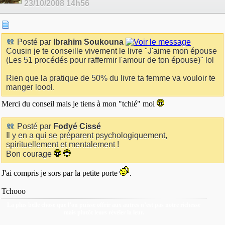
23/10/2008
14h56
Posté par
Ibrahim Soukouna
Cousin je te conseille vivement le livre "J'aime mon épouse
(Les 51 procédés pour raffermir l'amour de ton épouse)" lol
Rien que la pratique de 50% du livre ta femme va vouloir te
manger loool.
Merci du conseil mais je tiens à mon "tchié" moi
Posté par
Fodyé Cissé
Il y en a qui se préparent psychologiquement,
spirituellement et mentalement !
Bon courage
J'ai compris je sors par la petite porte
.
Tchooo
La plus belle chose que l’on puisse offrir aux autres n’est pas notre richesse
mais plutôt leurs révéler la leur.