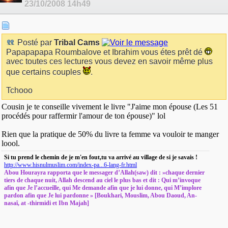
23/10/2008
14h49
Posté par
Tribal Cams
Papapapapa Roumbalove et Ibrahim vous étes prêt dé
avec toutes ces lectures vous devez en savoir même plus
que certains couples
.
Tchooo
Cousin je te conseille vivement le livre "J'aime mon épouse (Les 51
procédés pour raffermir l'amour de ton épouse)" lol
Rien que la pratique de 50% du livre ta femme va vouloir te manger
loool.
Si tu prend le chemin de je m'en fout,tu va arrivé au village de si je savais !
http://www.hisnulmuslim.com/index-pa...6-lang-fr.html
Abou Hourayra rapporta que le messager d’Allah(saw) dit : »chaque dernier
tiers de chaque nuit, Allah descend au ciel le plus bas et dit : Qui m’invoque
afin que Je l’accueille, qui Me demande afin que je lui donne, qui M’implore
pardon afin que Je lui pardonne » [Boukhari, Mouslim, Abou Daoud, An-
nasaî, at -thirmidi et Ibn Majah]