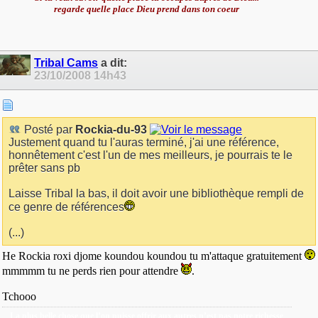
regarde quelle place Dieu prend dans ton coeur
Tribal Cams
a dit:
23/10/2008
14h43
Posté par
Rockia-du-93
Justement quand tu l'auras terminé, j'ai une référence,
honnêtement c'est l'un de mes meilleurs, je pourrais te le
prêter sans pb
Laisse Tribal la bas, il doit avoir une bibliothèque rempli de
ce genre de références
(...)
He Rockia roxi djome koundou koundou tu m'attaque gratuitement
mmmmm tu ne perds rien pour attendre
.
Tchooo
La plus belle chose que l’on puisse offrir aux autres n’est pas notre richesse