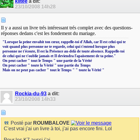
kiitee
a dit:
23/10/2008
14h28
Il y a aussi un livre trés intéressant trés complet avec des questions-
réponses dedans c'est les fondement du mariage.
‎"Lorsque la peine envahit ton cœur, rappelle-toi d'Allah, car Il est celui qui te
voit quand plus personne ne te regarde, celui qui t'entend lorsque plus
personne ne t'écoute, Il est la Présence au-delà de toute absence. Rappelle-toi
de celui qui ne t'oublie jamais et Il deviendra l'apaisement de ta peine."
On peut cacher " tout le Temps " une partie de la Vérité
On peut cacher " toute la Vérité " une partie du Temps
Mais on ne peut pas cacher " tout le Temps " " toute la Vérité "
Rockia-du-93
a dit:
23/10/2008
14h33
Posté par
ROUMBALOVE
C'est vrai j'ai un livre à toi, j'ai pas encore fini. Lol
Pour les K7 aussi j'ai