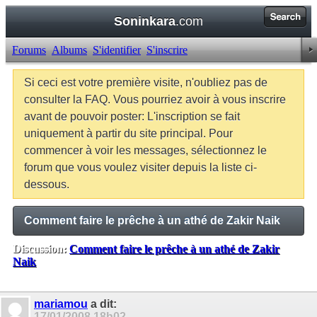
Soninkara
.com
Forums
Albums
S'identifier
S'inscrire
Si ceci est votre première visite, n'oubliez pas de
consulter la FAQ. Vous pourriez avoir à vous inscrire
avant de pouvoir poster: L'inscription se fait
uniquement à partir du site principal. Pour
commencer à voir les messages, sélectionnez le
forum que vous voulez visiter depuis la liste ci-
dessous.
Comment faire le prêche à un athé de Zakir Naik
Discussion:
Comment faire le prêche à un athé de Zakir
Naik
Balises:
Aucune
mariamou
a dit:
17/01/2008
18h02