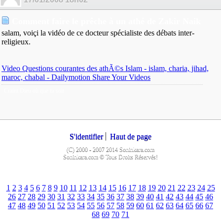
Comment faire le prêche à un athé de Zakir Naik
salam, voiçi la vidéo de ce docteur spécialiste des débats inter-
religieux.
Video Questions courantes des athÃ©s Islam - islam, charia, jihad,
maroc, chabal - Dailymotion Share Your Videos
Craint Dieu où que tu soit
S'identifier
Haut de page
(C) 2000 - 2007 2014 Soninkara.com
Soninkara.com © Tous Droits Réservés!
1
2
3
4
5
6
7
8
9
10
11
12
13
14
15
16
17
18
19
20
21
22
23
24
25
26
27
28
29
30
31
32
33
34
35
36
37
38
39
40
41
42
43
44
45
46
47
48
49
50
51
52
53
54
55
56
57
58
59
60
61
62
63
64
65
66
67
68
69
70
71