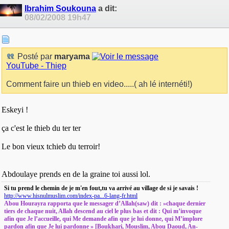
Ibrahim Soukouna
a dit:
08/02/2008
19h47
Posté par
maryama
YouTube - Thiep
Comment faire un thieb en video.....( ah lé internéti!)
Eskeyi !
ça c'est le thieb du ter ter
Le bon vieux tchieb du terroir!
Abdoulaye prends en de la graine toi aussi lol.
Si tu prend le chemin de je m'en fout,tu va arrivé au village de si je savais !
http://www.hisnulmuslim.com/index-pa...6-lang-fr.html
Abou Hourayra rapporta que le messager d’Allah(saw) dit : »chaque dernier
tiers de chaque nuit, Allah descend au ciel le plus bas et dit : Qui m’invoque
afin que Je l’accueille, qui Me demande afin que je lui donne, qui M’implore
pardon afin que Je lui pardonne » [Boukhari, Mouslim, Abou Daoud, An-