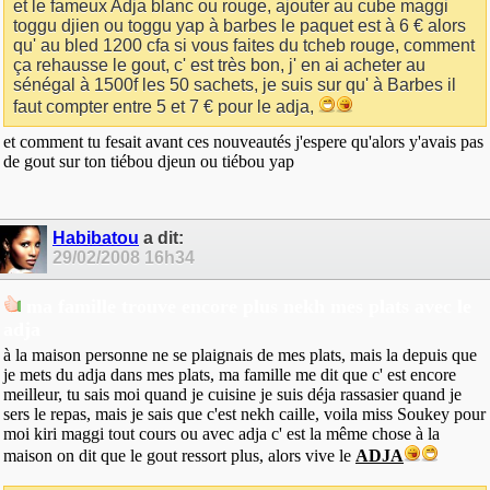
et le fameux Adja blanc ou rouge, ajouter au cube maggi
toggu djien ou toggu yap à barbes le paquet est à 6 € alors
qu' au bled 1200 cfa si vous faites du tcheb rouge, comment
ça rehausse le gout, c' est très bon, j' en ai acheter au
sénégal à 1500f les 50 sachets, je suis sur qu' à Barbes il
faut compter entre 5 et 7 € pour le adja,
et comment tu fesait avant ces nouveautés j'espere qu'alors y'avais pas
de gout sur ton tiébou djeun ou tiébou yap
Habibatou
a dit:
29/02/2008
16h34
ma famille trouve encore plus nekh mes plats avec le
adja
à la maison personne ne se plaignais de mes plats, mais la depuis que
je mets du adja dans mes plats, ma famille me dit que c' est encore
meilleur, tu sais moi quand je cuisine je suis déja rassasier quand je
sers le repas, mais je sais que c'est nekh caille, voila miss Soukey pour
moi kiri maggi tout cours ou avec adja c' est la même chose à la
maison on dit que le gout ressort plus, alors vive le
ADJA