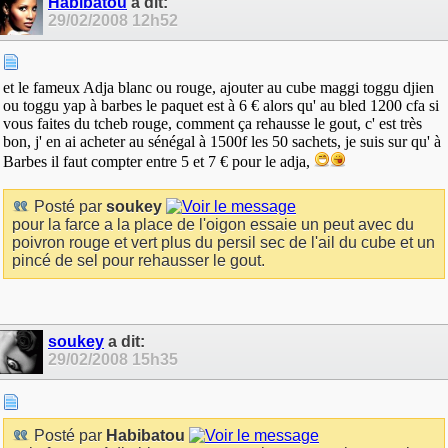
Habibatou
a dit:
29/02/2008
12h52
et le fameux Adja blanc ou rouge, ajouter au cube maggi toggu djien
ou toggu yap à barbes le paquet est à 6 € alors qu' au bled 1200 cfa si
vous faites du tcheb rouge, comment ça rehausse le gout, c' est très
bon, j' en ai acheter au sénégal à 1500f les 50 sachets, je suis sur qu' à
Barbes il faut compter entre 5 et 7 € pour le adja,
Posté par
soukey
pour la farce a la place de l'oigon essaie un peut avec du
poivron rouge et vert plus du persil sec de l'ail du cube et un
pincé de sel pour rehausser le gout.
soukey
a dit:
29/02/2008
15h35
Posté par
Habibatou