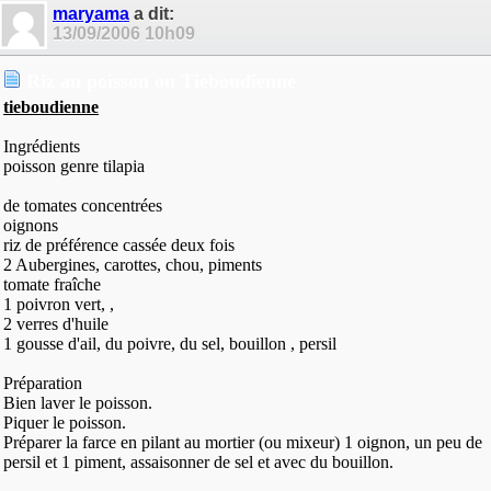
maryama
a dit:
13/09/2006
10h09
Riz au poisson ou Tieboudienne
tieboudienne
Ingrédients
poisson genre tilapia
de tomates concentrées
oignons
riz de préférence cassée deux fois
2 Aubergines, carottes, chou, piments
tomate fraîche
1 poivron vert, ,
2 verres d'huile
1 gousse d'ail, du poivre, du sel, bouillon , persil
Préparation
Bien laver le poisson.
Piquer le poisson.
Préparer la farce en pilant au mortier (ou mixeur) 1 oignon, un peu de
persil et 1 piment, assaisonner de sel et avec du bouillon.