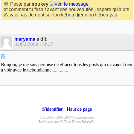
Posté par
soukey
et comment tu fesait avant ces nouveautés j'espere qu'alors
y'avais pas de gout sur ton tiébou djeun ou tiébou yap
maryama
a dit:
03/03/2008
14h27
Bonjour, je me suis permise de effacer tous les posts qui n'avaient rien
à voir avec le tieboudienne .............
S'identifier
Haut de page
(C) 2000 - 2007 2014 Soninkara.com
Soninkara.com © Tous Droits Réservés!