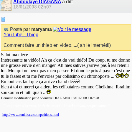
Abdoulaye DIAGANA
a dit:
18/01/2008
02h07
Posté par
maryama
YouTube - Thiep
Comment faire un thieb en video.....( ah lé internéti!)
Salut ma nièce
Intéressante ta vidéo! Ah ça c'est du vrai thièb! Du coup, tu me donne
une grosse envie d'en manger. Ah mes salives j'arrive pas à les retenir
lol. Moi qui ne peux pas m'en passer. Et donc le prix à payer c'est que
tu le fasses et tu me l'envoies par colissimo ou chronoposte ...
En tout cas faut que ça arrive chaud déééé!
bien à toi et merci ça aidera les célibataires comme Cheikhna, Ibrahim
soukouna et tutti quati ...
Dernière modification par Abdoulaye DIAGANA 18/01/2008 à
02h28
"Les paroles s'en vont, les écrits restent"!
/ verba volant, scripta manent!
http://www.soninkara.com/petitions.html