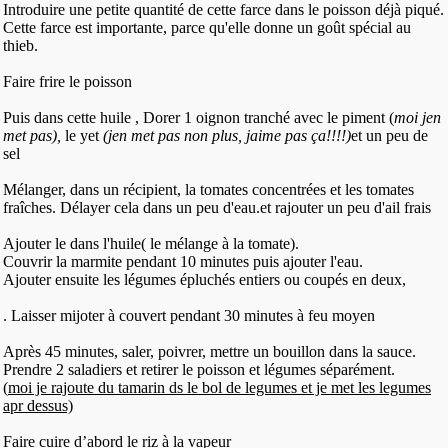
Introduire une petite quantité de cette farce dans le poisson déjà piqué.
Cette farce est importante, parce qu'elle donne un goût spécial au
thieb.
Faire frire le poisson
Puis dans cette huile , Dorer 1 oignon tranché avec le piment (
moi jen
met pas),
le yet
(jen met pas non plus, jaime pas ça!!!!)
et un peu de
sel
Mélanger, dans un récipient, la tomates concentrées et les tomates
fraîches. Délayer cela dans un peu d'eau.et rajouter un peu d'ail frais
Ajouter le dans l'huile( le mélange à la tomate).
Couvrir la marmite pendant 10 minutes puis ajouter l'eau.
Ajouter ensuite les légumes épluchés entiers ou coupés en deux,
. Laisser mijoter à couvert pendant 30 minutes à feu moyen
Après 45 minutes, saler, poivrer, mettre un bouillon dans la sauce.
Prendre 2 saladiers et retirer le poisson et légumes séparément.
(
moi je rajoute du tamarin ds le bol de legumes et je met les legumes
apr dessus)
Faire cuire d’abord le riz à la vapeur