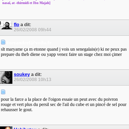
nasaî, at -thirmidi et Ibn Majah]
flo
a dit:
26/02/2008
09h44
toreandref@voila.fr
slt maryame ça m etonne quand j vois un senegalais(e) ki ne peux pas
prepare du theb diene ou yapp venez faire un stage chez moi çimer
soukey
a dit:
26/02/2008
10h13
pour la farce a la place de l'oigon essaie un peut avec du poivron
rouge et vert plus du persil sec de l'ail du cube et un pincé de sel pour
rehausser le gout.