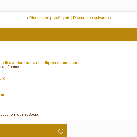
«
Discussion précédente
|
Discussion suivante
»
fleuve Gambie...ça fait flipper quand même
es de Presse
OUR
emi
t Economique et Social