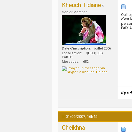
Kheuch Tidiane
Senior Member
Oui le
c'est 
person
PAIX 
Date d'inscription
juillet 2006
Localisation
QUELQUES
PARTS
Messages
652
Il y a
01/06/2007,
16h45
Cheikhna