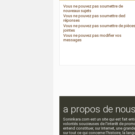
Vous
ne pouvez pas
soumettre de
nouveaux sujets
Vous
ne pouvez pas
soumettre ded
réponses
Vous
ne pouvez pas
soumettre de pièce
jointes
Vous
ne pouvez pas
modifier vos
messages
a propos de nou
Soninkara.com est un site qui est fait e
volontés soucieuses de l'interêt de promou
entend constituer, sur Internet, une gra
sur tout ce qui concerne l'histoire, la langu