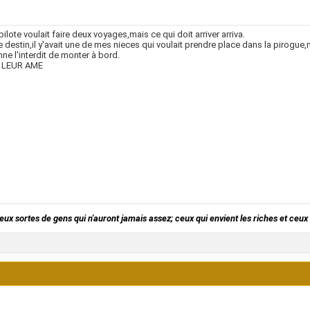
 pilote voulait faire deux voyages,mais ce qui doit arriver arriva.
le destin,il y'avait une de mes nieces qui voulait prendre place dans la pirogu
ne l'interdit de monter à bord.
A LEUR AME
 deux sortes de gens qui n'auront jamais assez; ceux qui envient les riches et ceux 