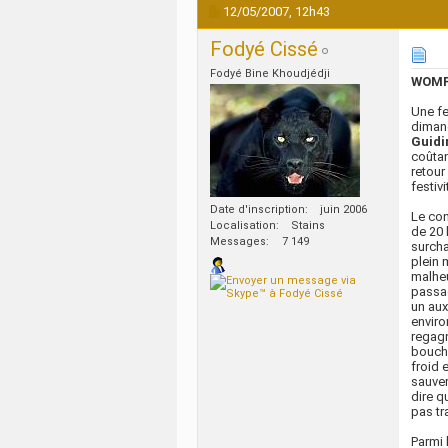
12/05/2007,
12h43
Fodyé Cissé
Fodyé Bine Khoudjédji
WOMPO
Une fe
diman
Guid
coûtan
retour
festiv
Date d'inscription
juin 2006
Le con
Localisation
Stains
de 20 
Messages
7 149
surcha
plein 
malheu
passag
un aux
enviro
regagn
bouche
froid 
sauver
dire q
pas tr
Parmi 