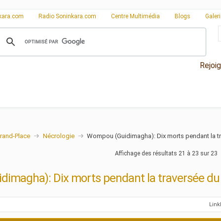
kara.com
Radio Soninkara.com
Centre Multimédia
Blogs
Galer
Rejoi
rand-Place
Nécrologie
Wompou (Guidimagha): Dix morts pendant la tr
Affichage des résultats 21 à 23 sur 23
imagha): Dix morts pendant la traversée du 
Lin