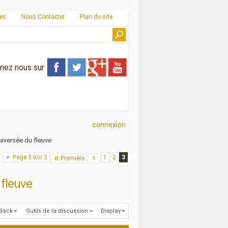
ies
Nous Contacter
Plan du site
gnez nous sur
connexion
aversée du fleuve
Page 3 sur 3
1
2
3
Première
fleuve
kBack
Outils de la discussion
Display