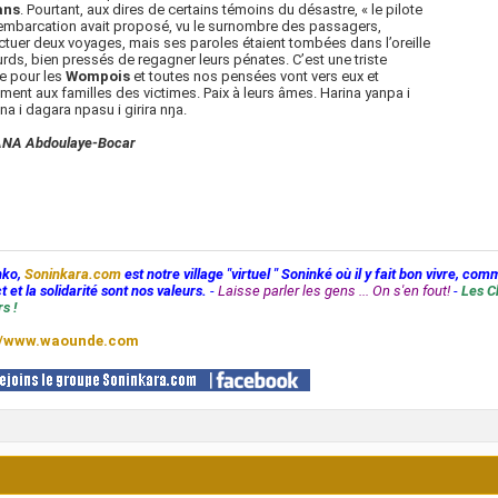
ns
. Pourtant, aux dires de certains témoins du désastre, « le pilote
’embarcation avait proposé, vu le surnombre des passagers,
ctuer deux voyages, mais ses paroles étaient tombées dans l’oreille
rds, bien pressés de regagner leurs pénates. C’est une triste
e pour les
Wompois
et toutes nos pensées vont vers eux et
ent aux familles des victimes. Paix à leurs âmes. Harina yanpa i
na i dagara npasu i girira nŋa.
NA Abdoulaye-Bocar
nko,
Soninkara.com
est notre village "virtuel " Soninké où il y fait bon vivre, com
t et la solidarité sont nos valeurs.
-
Laisse parler les gens ... On s'en fout!
-
Les C
s !
//www.waounde.com