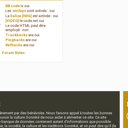
BB code
is
oui
Les
smileys
sont activés :
oui
La
balise [IMG]
est activée :
oui
[VIDEO]
le code est
oui
s
Le code HTML peut être
employé :
non
Trackbacks
are
oui
Pingbacks
are
oui
Refbacks
are
oui
Forum Rules
s
ntièrement par des bénévoles. Nous faisons appel à toutes les bonnes
voir la culture Soninké de nous aider à alimenter ce site. Ce site
nde banque de données contenant autant d'informations que possible
e, la société, la culture et les traditions Soninké, et on peut dire qu'il (le