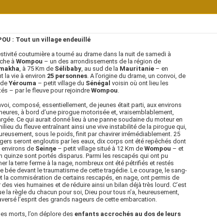
U : Tout un village endeuillé
stivité coutumière a tourné au drame dans la nuit de samedi à
che à
Wompou
– un des arrondissements de la région de
imakha
, à 75 Km de
Sélibaby
, au sud de la
Mauritanie
– en
t la vie à environ
25 personnes
. A l’origine du drame, un convoi, de
 de
Yérouma
– petit village du
Sénégal
voisin où ont lieu les
ités – par le fleuve pour rejoindre
Wompou
.
voi, composé, essentiellement, de jeunes était parti, aux environs
heures, à bord d’une pirogue motorisée et, vraisemblablement,
rgée. Ce qui aurait donné lieu à une panne soudaine du moteur en
milieu du fleuve entraînant ainsi une vive instabilité de la pirogue qui,
reusement, sous le poids, finit par chavirer irrémédiablement. 25
ers seront engloutis par les eaux, dix corps ont été repêchés dont
 environs de
Seinŋe
– petit village situé à 12 Km de
Wompou
– et
n quinze sont portés disparus. Parmi les rescapés qui ont pu
er la terre ferme à la nage, nombreux ont été pétrifiés et restés
 bée devant le traumatisme de cette tragédie. Le courage, le sang-
et la commisération de certains rescapés, en nage, ont permis de
 des vies humaines et de réduire ainsi un bilan déjà très lourd. C’est
ue la règle du chacun pour soi, Dieu pour tous n’a, heureusement,
aversé l’esprit des grands nageurs de cette embarcation.
les morts, l’on déplore des
enfants accrochés au dos de leurs