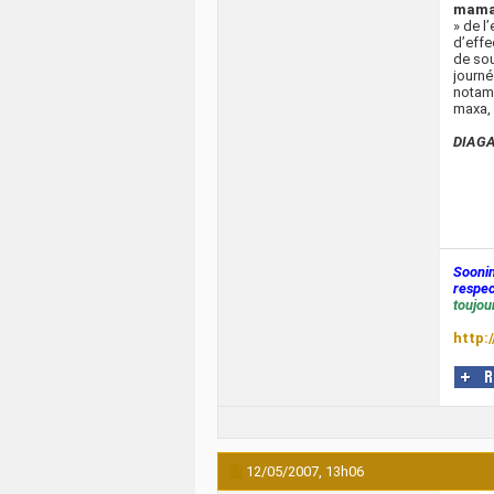
mama
» de l
d’effe
de sou
journé
notamm
maxa, 
DIAGA
Sooni
respec
toujour
http:
12/05/2007,
13h06