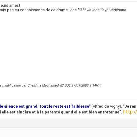
 leurs âmes!
vais pas eu connaissance de ce drame.
Inna lilâhi wa inna ilayhi râdjiouna.
re modification par Cheikhna Mouhamed WAGUE 27/09/2008 à
14h14
.
le silence est grand, tout le reste est faiblesse"
(Alfred de Vigny).
"Je ren
"
.
http:/
 elle est sincère et à la parenté quand elle est bien entretenue