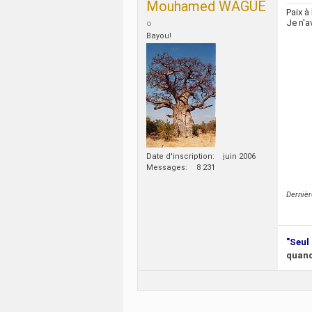
Mouhamed WAGUE
Paix à
Je n'a
Bayou!
Date d'inscription
juin 2006
Messages
8 231
Derniè
"Seul 
quand