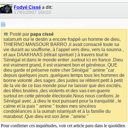
Fodyé Cissé
a dit:
17/01/2007
16h10
Décès de Thierno Mansour BARO
Posté par
papa cissé
salam,eh oui le destin a encore frappé un homme de dieu,
THIERNO MANSOUR BARRO ,il avait consacré toute sa
vie durant au souffisme, à l'appel vers dieu, vers la sounna ,
et aux DAAKHAAS (rétrait spirituel ) à travers tout le
Sénégal et dans le monde entier ,surtout ici en france .Dieu
est vraiment grand, il est vraiment bon et généreux. QUE
dieu garde et préserve notre cher Sénégal " amine "car
depuis quelques jours ,quelques temps tous les hommes de
bonne volonté ,des sages ,des justes se rétirent petit à petit
de la vie de ce bas monde pour ne laisser que des excités,
des têtes brulées ,des violents et des vas-t-en-guerre
surtout en cette période électorale.Nous nous confions ,le
Sénégal avec ,à dieu le tout puissant pour la tranquilité , le
calme et la paix " amine " toutes mes sincères
condoléances à la oumah islamiyah et à la famille du
marabout .Que dieu est son âme ."amine "
Pour confirmer ces inquiètudes, voir cet article paru dans le quotidien