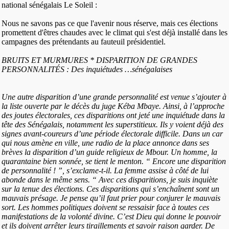
national sénégalais Le Soleil :
Nous ne savons pas ce que l'avenir nous réserve, mais ces élections
promettent d'êtres chaudes avec le climat qui s'est déjà installé dans les
campagnes des prétendants au fauteuil présidentiel.
BRUITS ET MURMURES * DISPARITION DE GRANDES
PERSONNALITÉS : Des inquiétudes …sénégalaises
Une autre disparition d’une grande personnalité est venue s’ajouter à
la liste ouverte par le décès du juge Kéba Mbaye. Ainsi, à l’approche
des joutes électorales, ces disparitions ont jeté une inquiétude dans la
tête des Sénégalais, notamment les superstitieux. Ils y voient déjà des
signes avant-coureurs d’une période électorale difficile. Dans un car
qui nous amène en ville, une radio de la place annonce dans ses
brèves la disparition d’un guide religieux de Mbour. Un homme, la
quarantaine bien sonnée, se tient le menton. “ Encore une disparition
de personnalité ! ”, s’exclame-t-il. La femme assise à côté de lui
abonde dans le même sens. “ Avec ces disparitions, je suis inquiète
sur la tenue des élections. Ces disparitions qui s’enchaînent sont un
mauvais présage. Je pense qu’il faut prier pour conjurer le mauvais
sort. Les hommes politiques doivent se ressaisir face à toutes ces
manifestations de la volonté divine. C’est Dieu qui donne le pouvoir
et ils doivent arrêter leurs tiraillements et savoir raison garder. De