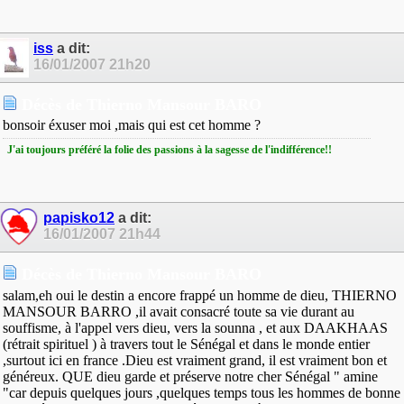
iss
a dit:
16/01/2007
21h20
Décès de Thierno Mansour BARO
bonsoir éxuser moi ,mais qui est cet homme ?
J'ai toujours préféré la folie des passions à la sagesse de l'indifférence!!
papisko12
a dit:
16/01/2007
21h44
Décès de Thierno Mansour BARO
salam,eh oui le destin a encore frappé un homme de dieu, THIERNO
MANSOUR BARRO ,il avait consacré toute sa vie durant au
souffisme, à l'appel vers dieu, vers la sounna , et aux DAAKHAAS
(rétrait spirituel ) à travers tout le Sénégal et dans le monde entier
,surtout ici en france .Dieu est vraiment grand, il est vraiment bon et
généreux. QUE dieu garde et préserve notre cher Sénégal " amine
"car depuis quelques jours ,quelques temps tous les hommes de bonne