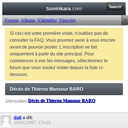
Soninkara
.com
Forums
Albums
S'identifier
S'inscrire
Si ceci est votre première visite, n'oubliez pas de
consulter la FAQ. Vous pourriez avoir à vous inscrire
avant de pouvoir poster: L'inscription se fait
uniquement à partir du site principal. Pour
commencer à voir les messages, sélectionnez le
forum que vous voulez visiter depuis la liste ci-
dessous.
Décès de Thierno Mansour BARO
Discussion:
Décès de Thierno Mansour BARO
Balises:
Aucune
dali
a dit:
16/01/2007
17h15