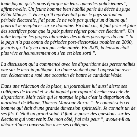
toute façon, qu’ils nous épargne de leurs querelles politiciennes”,
affirme-t-elle. Un jeune homme bien habillé parle du décès du juge
Kéba Mbaye. “ Vu ce qu’il représentait pour le pays surtout en
période électorale, j’ai peur. Je ne vois pas quelqu’un d’autre qui
pourrait le remplacer sur ce domaine. En tout cas, il faut prier et faire
des sacrifices pour que la paix puisse régner pour ces élections”. Un
autre tempère les propos alarmistes des autres passagers du car. “ Si
le pays n’a pas connu de périodes post-électorales troubles en 2000,
je crois qu’il n’y en aura pas cette année. En 2000, la tension était
plus vive et heureusement on s’en est bien sorti ”.
La discussion qui a commencé avec les disparitions des personnalités
vire sur le terrain politique. La dame soutient que l’opposition avec
son éclatement a raté une occasion de battre le candidat Wade.
Dans une rédaction de la place, un journaliste lui aussi alerte ses
collègues de travail et se dit inquiet par rapport à cette cascade de
disparitions. Mais celle qui le marque le plus c’est la disparition du
marabout de Mbour, Thierno Mansour Barro. “ Je connaissais cet
homme qui était d’une grande dimension spirituelle. Je connais un de
ses fils. C’était un grand saint. Il faut se poser des questions sur les
élections qui vont venir. De mon côté, j’ai très peur ”, avoue-t-il au
détour d’une conversation avec ses collègues.