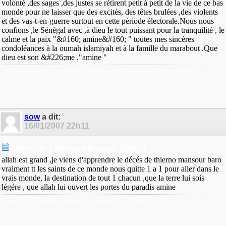
volonté ,des sages ,des justes se rétirent petit à petit de la vie de ce bas
monde pour ne laisser que des excités, des têtes brulées ,des violents
et des vas-t-en-guerre surtout en cette période électorale.Nous nous
confions ,le Sénégal avec ,à dieu le tout puissant pour la tranquilité , le
calme et la paix "&#160; amine&#160; " toutes mes sincères
condoléances à la oumah islamiyah et à la famille du marabout .Que
dieu est son &#226;me ."amine "
Dieu fait les parents,le choix fait les amis. Quand mes amis sont borgnes,je les
regarde de profil
sow
a dit:
16/01/2007
22h11
Décès de Thierno Mansour BARO
allah est grand ,je viens d'apprendre le décés de thierno mansour baro
vraiment tt les saints de ce monde nous quitte 1 a 1 pour aller dans le
vrais monde, la destination de tout 1 chacun ,que la terre lui sois
légére , que allah lui ouvert les portes du paradis amine
douna ni honé mané nia khari ona mé démaado ona mé raga