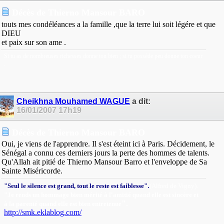
Décès de Thierno Mansour BARO
touts mes condéléances a la famille ,que la terre lui soit légére et que
DIEU
et paix sur son ame .
Si tu as de nombreuses richesses donne ton bien ; si tu posséde peu donne ton coeur
.
Cheikhna Mouhamed WAGUE
a dit:
16/01/2007
17h19
Décès de Thierno Mansour BARO
Oui, je viens de l'apprendre. Il s'est éteint ici à Paris. Décidement, le
Sénégal a connu ces derniers jours la perte des hommes de talents.
Qu'Allah ait pitié de Thierno Mansour Barro et l'enveloppe de Sa
Sainte Miséricorde.
.
"Seul le silence est grand, tout le reste est faiblesse"
(Alfred de Vigny).
"Je rends un hommage bien mérité à l'amitié quand elle est sincère et
"
.
à la parenté quand elle est bien entretenue
http://smk.eklablog.com/