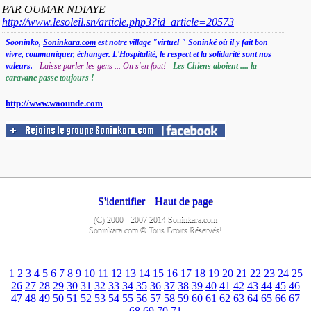
PAR OUMAR NDIAYE
http://www.lesoleil.sn/article.php3?id_article=20573
Sooninko,
Soninkara.com
est notre village "virtuel " Soninké où il y fait bon
vivre, communiquer, échanger. L'Hospitalité, le respect et la solidarité sont nos
valeurs.
-
Laisse parler les gens ... On s'en fout!
-
Les Chiens aboient .... la
caravane passe toujours !
http://www.waounde.com
S'identifier
Haut de page
(C) 2000 - 2007 2014 Soninkara.com
Soninkara.com © Tous Droits Réservés!
1
2
3
4
5
6
7
8
9
10
11
12
13
14
15
16
17
18
19
20
21
22
23
24
25
26
27
28
29
30
31
32
33
34
35
36
37
38
39
40
41
42
43
44
45
46
47
48
49
50
51
52
53
54
55
56
57
58
59
60
61
62
63
64
65
66
67
68
69
70
71