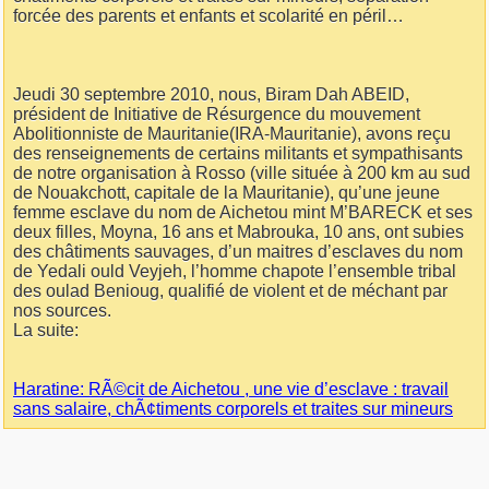
forcée des parents et enfants et scolarité en péril…
Jeudi 30 septembre 2010, nous, Biram Dah ABEID,
président de Initiative de Résurgence du mouvement
Abolitionniste de Mauritanie(IRA-Mauritanie), avons reçu
des renseignements de certains militants et sympathisants
de notre organisation à Rosso (ville située à 200 km au sud
de Nouakchott, capitale de la Mauritanie), qu’une jeune
femme esclave du nom de Aichetou mint M’BARECK et ses
deux filles, Moyna, 16 ans et Mabrouka, 10 ans, ont subies
des châtiments sauvages, d’un maitres d’esclaves du nom
de Yedali ould Veyjeh, l’homme chapote l’ensemble tribal
des oulad Benioug, qualifié de violent et de méchant par
nos sources.
La suite:
Haratine: RÃ©cit de Aichetou , une vie d’esclave : travail
sans salaire, chÃ¢timents corporels et traites sur mineurs