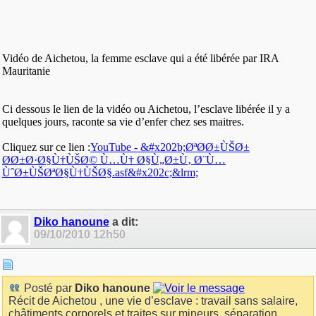
Vidéo de Aichetou, la femme esclave qui a été libérée par IRA
Mauritanie
Ci dessous le lien de la vidéo ou Aichetou, l’esclave libérée il y a
quelques jours, raconte sa vie d’enfer chez ses maitres.
Cliquez sur ce lien :
YouTube - &#x202b;ØªØØ±ÙŠØ±
ØØ±Ø·Ø§Ù†ÙŠØ© Ù…Ù† Ø§Ù„Ø±Ù‚ Ø¨Ù…
ÙˆØ±ÙŠØªØ§Ù†ÙŠØ§.asf&#x202c;&lrm;
Diko hanoune
a dit:
09/10/2010
12h50
Posté par
Diko hanoune
Récit de Aichetou , une vie d’esclave : travail sans salaire,
châtiments corporels et traites sur mineurs, séparation