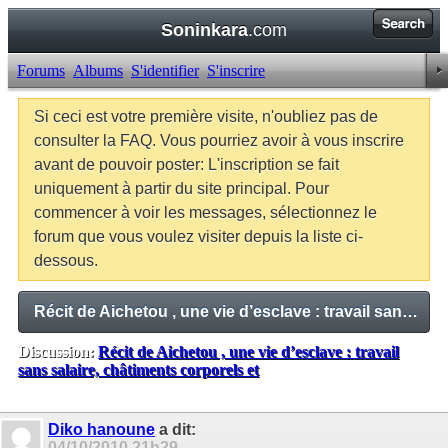
Soninkara
.com
Forums
Albums
S'identifier
S'inscrire
Si ceci est votre première visite, n'oubliez pas de
consulter la FAQ. Vous pourriez avoir à vous inscrire
avant de pouvoir poster: L'inscription se fait
uniquement à partir du site principal. Pour
commencer à voir les messages, sélectionnez le
forum que vous voulez visiter depuis la liste ci-
dessous.
Récit de Aichetou , une vie d’esclave : travail sans salaire, châtiments corporels et
Discussion:
Récit de Aichetou , une vie d’esclave : travail
sans salaire, châtiments corporels et
Balises:
Aucune
Diko hanoune
a dit:
04/10/2010
21h29