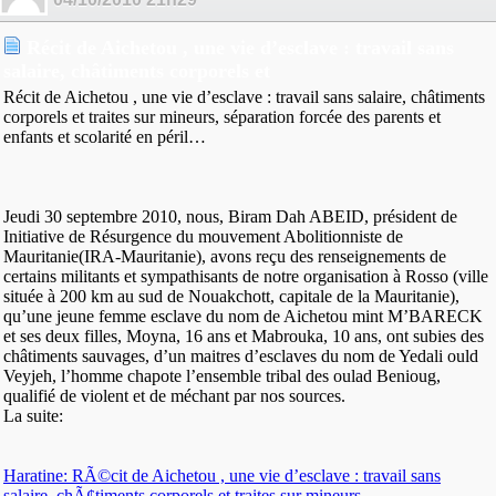
Récit de Aichetou , une vie d’esclave : travail sans
salaire, châtiments corporels et
Récit de Aichetou , une vie d’esclave : travail sans salaire, châtiments
corporels et traites sur mineurs, séparation forcée des parents et
enfants et scolarité en péril…
Jeudi 30 septembre 2010, nous, Biram Dah ABEID, président de
Initiative de Résurgence du mouvement Abolitionniste de
Mauritanie(IRA-Mauritanie), avons reçu des renseignements de
certains militants et sympathisants de notre organisation à Rosso (ville
située à 200 km au sud de Nouakchott, capitale de la Mauritanie),
qu’une jeune femme esclave du nom de Aichetou mint M’BARECK
et ses deux filles, Moyna, 16 ans et Mabrouka, 10 ans, ont subies des
châtiments sauvages, d’un maitres d’esclaves du nom de Yedali ould
Veyjeh, l’homme chapote l’ensemble tribal des oulad Benioug,
qualifié de violent et de méchant par nos sources.
La suite:
Haratine: RÃ©cit de Aichetou , une vie d’esclave : travail sans
salaire, chÃ¢timents corporels et traites sur mineurs