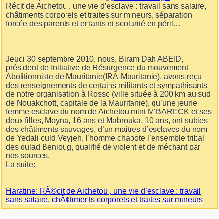
Récit de Aichetou , une vie d’esclave : travail sans salaire,
châtiments corporels et traites sur mineurs, séparation
forcée des parents et enfants et scolarité en péril…
Jeudi 30 septembre 2010, nous, Biram Dah ABEID,
président de Initiative de Résurgence du mouvement
Abolitionniste de Mauritanie(IRA-Mauritanie), avons reçu
des renseignements de certains militants et sympathisants
de notre organisation à Rosso (ville située à 200 km au sud
de Nouakchott, capitale de la Mauritanie), qu’une jeune
femme esclave du nom de Aichetou mint M’BARECK et ses
deux filles, Moyna, 16 ans et Mabrouka, 10 ans, ont subies
des châtiments sauvages, d’un maitres d’esclaves du nom
de Yedali ould Veyjeh, l’homme chapote l’ensemble tribal
des oulad Benioug, qualifié de violent et de méchant par
nos sources.
La suite:
Haratine: RÃ©cit de Aichetou , une vie d’esclave : travail
sans salaire, chÃ¢timents corporels et traites sur mineurs