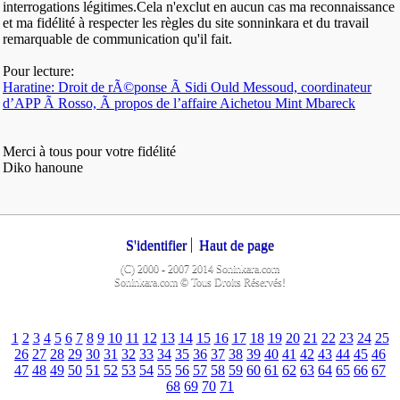
interrogations légitimes.Cela n'exclut en aucun cas ma reconnaissance
et ma fidélité à respecter les règles du site sonninkara et du travail
remarquable de communication qu'il fait.
Pour lecture:
Haratine: Droit de rÃ©ponse Ã Sidi Ould Messoud, coordinateur
d’APP Ã Rosso, Ã propos de l’affaire Aichetou Mint Mbareck
Merci à tous pour votre fidélité
Diko hanoune
S'identifier
Haut de page
(C) 2000 - 2007 2014 Soninkara.com
Soninkara.com © Tous Droits Réservés!
1
2
3
4
5
6
7
8
9
10
11
12
13
14
15
16
17
18
19
20
21
22
23
24
25
26
27
28
29
30
31
32
33
34
35
36
37
38
39
40
41
42
43
44
45
46
47
48
49
50
51
52
53
54
55
56
57
58
59
60
61
62
63
64
65
66
67
68
69
70
71