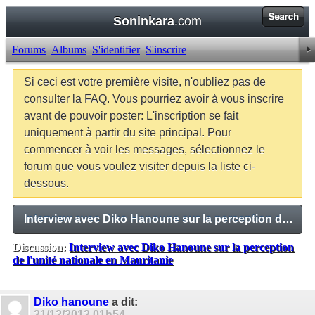
Soninkara
.com
Forums
Albums
S'identifier
S'inscrire
Si ceci est votre première visite, n'oubliez pas de
consulter la FAQ. Vous pourriez avoir à vous inscrire
avant de pouvoir poster: L'inscription se fait
uniquement à partir du site principal. Pour
commencer à voir les messages, sélectionnez le
forum que vous voulez visiter depuis la liste ci-
dessous.
Interview avec Diko Hanoune sur la perception de l'unité nationale en Mauritanie
Discussion:
Interview avec Diko Hanoune sur la perception
de l'unité nationale en Mauritanie
Balises:
Aucune
Diko hanoune
a dit:
31/12/2013
01h54