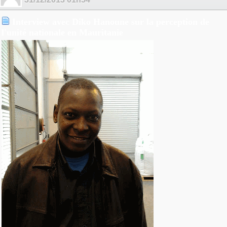
Interview avec Diko Hanoune sur la perception de
l'unité nationale en Mauritanie