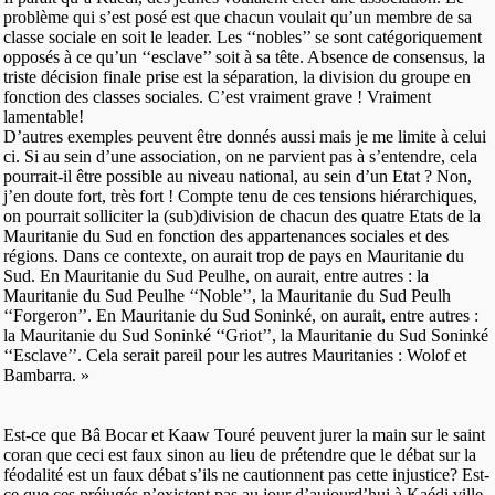
problème qui s’est posé est que chacun voulait qu’un membre de sa
classe sociale en soit le leader. Les ‘‘nobles’’ se sont catégoriquement
opposés à ce qu’un ‘‘esclave’’ soit à sa tête. Absence de consensus, la
triste décision finale prise est la séparation, la division du groupe en
fonction des classes sociales. C’est vraiment grave ! Vraiment
lamentable!
D’autres exemples peuvent être donnés aussi mais je me limite à celui
ci. Si au sein d’une association, on ne parvient pas à s’entendre, cela
pourrait-il être possible au niveau national, au sein d’un Etat ? Non,
j’en doute fort, très fort ! Compte tenu de ces tensions hiérarchiques,
on pourrait solliciter la (sub)division de chacun des quatre Etats de la
Mauritanie du Sud en fonction des appartenances sociales et des
régions. Dans ce contexte, on aurait trop de pays en Mauritanie du
Sud. En Mauritanie du Sud Peulhe, on aurait, entre autres : la
Mauritanie du Sud Peulhe ‘‘Noble’’, la Mauritanie du Sud Peulh
‘‘Forgeron’’. En Mauritanie du Sud Soninké, on aurait, entre autres :
la Mauritanie du Sud Soninké ‘‘Griot’’, la Mauritanie du Sud Soninké
‘‘Esclave’’. Cela serait pareil pour les autres Mauritanies : Wolof et
Bambarra. »
Est-ce que Bâ Bocar et Kaaw Touré peuvent jurer la main sur le saint
coran que ceci est faux sinon au lieu de prétendre que le débat sur la
féodalité est un faux débat s’ils ne cautionnent pas cette injustice? Est-
ce que ces préjugés n’existent pas au jour d’aujourd’hui à Kaédi ville