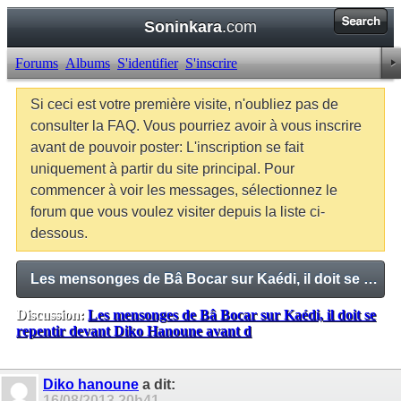
Soninkara
.com
Forums
Albums
S'identifier
S'inscrire
Si ceci est votre première visite, n'oubliez pas de
consulter la FAQ. Vous pourriez avoir à vous inscrire
avant de pouvoir poster: L'inscription se fait
uniquement à partir du site principal. Pour
commencer à voir les messages, sélectionnez le
forum que vous voulez visiter depuis la liste ci-
dessous.
Les mensonges de Bâ Bocar sur Kaédi, il doit se repentir devant Diko Hanoune avant d
Discussion:
Les mensonges de Bâ Bocar sur Kaédi, il doit se
repentir devant Diko Hanoune avant d
Balises:
Aucune
Diko hanoune
a dit:
16/08/2013
20h41