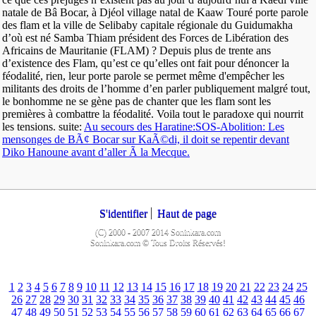
natale de Bâ Bocar, à Djéol village natal de Kaaw Touré porte parole
des flam et la ville de Selibaby capitale régionale du Guidumakha
d’où est né Samba Thiam président des Forces de Libération des
Africains de Mauritanie (FLAM) ? Depuis plus de trente ans
d’existence des Flam, qu’est ce qu’elles ont fait pour dénoncer la
féodalité, rien, leur porte parole se permet même d'empêcher les
militants des droits de l’homme d’en parler publiquement malgré tout,
le bonhomme ne se gène pas de chanter que les flam sont les
premières à combattre la féodalité. Voila tout le paradoxe qui nourrit
les tensions. suite:
Au secours des Haratine:SOS-Abolition: Les
mensonges de BÃ¢ Bocar sur KaÃ©di, il doit se repentir devant
Diko Hanoune avant d’aller Ã la Mecque.
S'identifier
Haut de page
(C) 2000 - 2007 2014 Soninkara.com
Soninkara.com © Tous Droits Réservés!
1
2
3
4
5
6
7
8
9
10
11
12
13
14
15
16
17
18
19
20
21
22
23
24
25
26
27
28
29
30
31
32
33
34
35
36
37
38
39
40
41
42
43
44
45
46
47
48
49
50
51
52
53
54
55
56
57
58
59
60
61
62
63
64
65
66
67