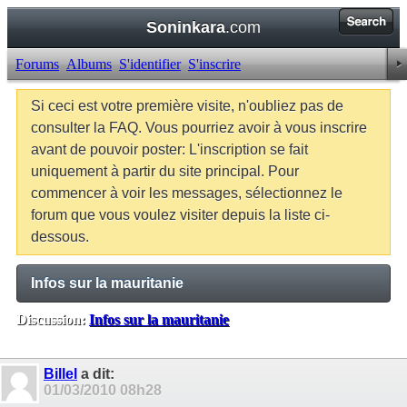
Soninkara
.com
Forums
Albums
S'identifier
S'inscrire
Si ceci est votre première visite, n'oubliez pas de
consulter la FAQ. Vous pourriez avoir à vous inscrire
avant de pouvoir poster: L'inscription se fait
uniquement à partir du site principal. Pour
commencer à voir les messages, sélectionnez le
forum que vous voulez visiter depuis la liste ci-
dessous.
Infos sur la mauritanie
Discussion:
Infos sur la mauritanie
Balises:
Aucune
Billel
a dit:
01/03/2010
08h28