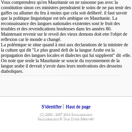
Vous comprendrez qu'en Mauritanie on ne raisonne pas avec la
constitution sinon ces ministres prendraient le soins de ne pas tenir des
gaffes ou allumer du feu à moins que cela soit deliberé. il faut savoir
que la politique linguistique est trés ambigue en Mauritanie. La
reconnaissance des langues nationales existentes sont le fruit des
troubles et des revendications houleuses dans les années 80.
Maintenant revenir sur le reveil des vieux demons doit etre l'objet de
reflexion car le monde a changé.
La polémique se situe quand à moi aux declarations de la ministre de
la culture qui dit "Le plus grand defi de la langue Arabe est la
propagation des langues locales et dialectes qui lui suppleent" dit -elle.
On note que seule la Mauritanie se soucie du royonnement de la
langue arabe il devrait y'avoir dans leurs motivations des desseins
diaboliques.
traites les autres comme, tu veux qu'on te traite
S'identifier
Haut de page
(C) 2000 - 2007 2014 Soninkara.com
Soninkara.com © Tous Droits Réservés!