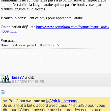
Mauritanie reste l'un des rares pays à avoir conservé la langue arabe
"pure, c'est-à-dire la langue arabe qui n'a pas été bouleversée par
d'autres langues ou dialectes.
Beaucoup conseillent ce pays pour apprendre l'arabe.
On en parlait déjà ici :
http://www.soninkara.com/forums/maur...anie-
4009.html
Wassalam.
Dernière modification par billl 01/03/2010 à
21h58
سبحانك اللهم و بحمدك أشهد أن لا إله إلا أنت
أستغفرك و أتوب إليك
lass77
a dit:
01/03/2010
18h55
Posté par
walibanna
Je suis tout à fait d'accord avec Lass 77 et Sil93 pour vous
dire que l'Algerie possède aussi de grandes écoles où on