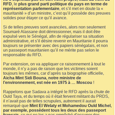
RFD
, le
plus grand parti politique du pays en terme de
représentation parlementaire
, et s’il met en doute la «
mauritanité » d’un ministre, c’est qu’il possède des preuves
solides pour étayer ce qu’il avance.
Si de telles preuves sont avancées, alors non seulement
Soumaré Alassane doit démissionner, mais il doit être
expulsé vers le Sénégal, afin de régulariser sa situation
administrative, et s’il désire revenir en Mauritanie il pourra
toujours se présenter avec des papiers sénégalais, et non
un passeport mauritanien qu’il ne mérite pas selon le
responsable du RFD.
Par extension, on va appliquer ce raisonnement à tout le
monde, il n’y a pas de raison que les victimes soient
toujours les mêmes, car d’après sa biographie officielle,
Aicha Mint Sidi Bouna, notre ministre de
l’environnement, est née en 1975 à … Moscou
!
Rappelons que Sadava a intégré le RFD après la chute de
Ould Taya, et du temps où il était fervent militant du PRDS,
il n’avait pas de telles scrupules, autrement il aurait
remarqué que
Mint El Welaty et Mohamedou Ould Michel,
par exemple, possèdent tous les deux des passeport
français
, ce qui ne les a pas empêché d’occuper des