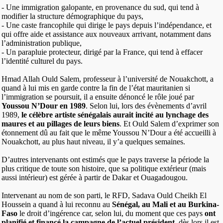
- Une immigration galopante, en provenance du sud, qui tend à
modifier la structure démographique du pays,
- Une caste francophile qui dirige le pays depuis l’indépendance, et
qui offre aide et assistance aux nouveaux arrivant, notamment dans
l’administration publique,
- Un parapluie protecteur, dirigé par la France, qui tend à effacer
l’identité culturel du pays.
Hmad Allah Ould Salem, professeur à l’université de Nouakchott, a
quand à lui mis en garde contre la fin de l’état mauritanien si
l’immigration se poursuit, il a ensuite dénoncé le rôle joué par
Youssou N’Dour en 1989
. Selon lui, lors des évènements d’avril
1989,
le célèbre artiste sénégalais aurait incité au lynchage des
maures et au pillages de leurs biens
. Et Ould Salem d’exprimer son
étonnement dû au fait que le même Youssou N’Dour a été accueilli à
Nouakchott, au plus haut niveau, il y’a quelques semaines.
D’autres intervenants ont estimés que le pays traverse la période la
plus critique de toute son histoire, que sa politique extérieur (mais
aussi intérieur) est gérée à partir de Dakar et Ouagadougou.
Intervenant au nom de son parti, le RFD, Sadava Ould Cheikh El
Houssein a quand à lui reconnu au
Sénégal, au Mali et au Burkina-
Faso
le droit d’ingérence car, selon lui, du moment que ces pays
ont
planifié et financé la campagne de l’actuel président
, dès lors il est