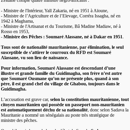
Zeidane compte quatre ministre négro-africains :
- Ministre de l'Intérieur, Yall Zakaria, né en 1951 à Aïoune,
- Ministre de l’Agriculture et de l’Elevage, Corréra Issagha, né en
1942 à Maghama,
- Ministre de l'Artisanat et du Tourisme, Bâ Madine Madiaw, né à
Rosso en 1953,
-
Ministre des Pêches : Soumaré Alassane, né à Dakar en 1951
.
Tous sont de nationalité mauritanienne, par élimination, le seul
susceptible de s’attirer le courroux du RFD est Soumaré
Alassane, vu son lieu de naissance.
Pour information, Soumaré Alassane est descendant d’une
illustre et grande famille du Guidimagha, son frère n’est autre
que Soumaré Ousmane qu’on ne présente plus, quand à son
père, il est grand chef du village de Ghabou, toujours dans le
Guidimagha.
L’accusation est grave car,
selon la constitution mauritanienne, tout
citoyen mauritanien qui possède un passeport non-mauritanien
est automatiquement déchu de sa nationalité
, donc selon Sadava la
Mauritanie a nommé un sénégalais au poste très stratégique de
ministre des pêches.