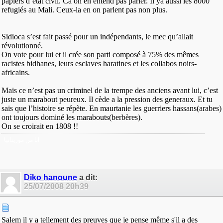
papiers d’état civil. Ca on en entend pas parler. Il ya aussi les 8000
refugiés au Mali. Ceux-la en on parlent pas non plus.
Sidioca s’est fait passé pour un indépendants, le mec qu’allait
révolutionné.
On vote pour lui et il crée son parti composé à 75% des mêmes
racistes bidhanes, leurs esclaves haratines et les collabos noirs-
africains.
Mais ce n’est pas un criminel de la trempe des anciens avant lui, c’est
juste un marabout peureux. Il cède a la pression des generaux. Et tu
sais que l’histoire se répète. En maurtanie les guerriers hassans(arabes)
ont toujours dominé les marabouts(berbères).
On se croirait en 1808 !!
انا من موريتانيا
Diko hanoune
a dit:
25/07/2008
20h39
Salem il y a tellement des preuves que je pense même s'il a des