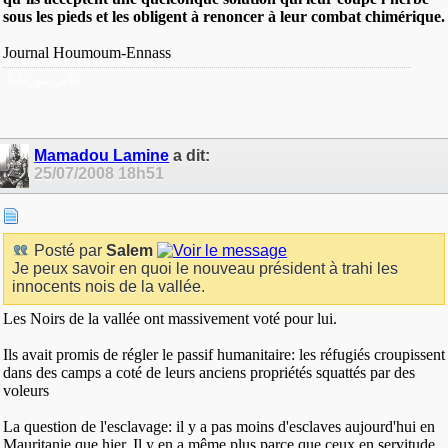
sous les pieds et les obligent à renoncer à leur combat chimérique.
Journal Houmoum-Ennass
انا من موريتانيا
Mamadou Lamine
a dit:
25/07/2008
18h51
Posté par
Salem
Je peux savoir en quoi le nouveau président à trahi les
innocents nois de la vallée.
Les Noirs de la vallée ont massivement voté pour lui.
Ils avait promis de régler le passif humanitaire: les réfugiés croupissent
dans des camps a coté de leurs anciens propriétés squattés par des
voleurs
La question de l'esclavage: il y a pas moins d'esclaves aujourd'hui en
Mauritanie que hier. Il y en a même plus parce que ceux en servitude