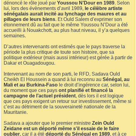
dénoncé le rôle joué par
Youssou N’Dour en 1989
. Selon
lui, lors des évènements d’avril 1989,
le célèbre artiste
sénégalais aurait incité au lynchage des maures et au
pillages de leurs biens
. Et Ould Salem d’exprimer son
étonnement dû au fait que le même Youssou N’Dour a été
accueilli à Nouakchott, au plus haut niveau, il y’a quelques
semaines.
D’autres intervenants ont estimés que le pays traverse la
période la plus critique de toute son histoire, que sa
politique extérieur (mais aussi intérieur) est gérée à partir de
Dakar et Ouagadougou.
Intervenant au nom de son parti, le RFD, Sadava Ould
Cheikh El Houssein a quand à lui reconnu au
Sénégal, au
Mali et au Burkina-Faso
le droit d’ingérence car, selon lui,
du moment que ces pays
ont planifié et financé la
campagne de l’actuel président
, dès lors il est logique
que ces pays exigent un retour sur investissement, même si
c’est au détriment de la souveraineté nationale de la
Mauritanie.
Sadava a ajouter que le premier ministre
Zein Ould
Zeidane est un déporté même s’il essaie de le faire
oublier
, car il a été
déporté du Sénégal en 1989
, et à ce