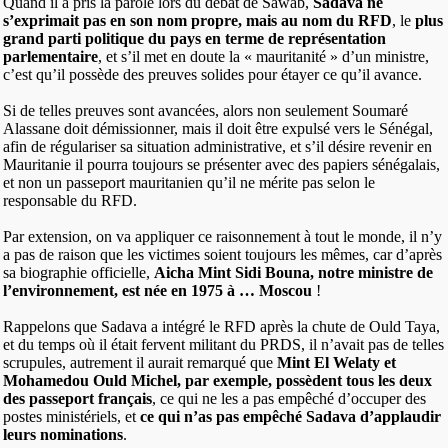
Quand il a pris la parole lors du débat de Sawab,
Sadava ne
s’exprimait pas en son nom propre, mais au nom du RFD
, le
plus
grand parti politique du pays en terme de représentation
parlementaire
, et s’il met en doute la « mauritanité » d’un ministre,
c’est qu’il possède des preuves solides pour étayer ce qu’il avance.
Si de telles preuves sont avancées, alors non seulement Soumaré
Alassane doit démissionner, mais il doit être expulsé vers le Sénégal,
afin de régulariser sa situation administrative, et s’il désire revenir en
Mauritanie il pourra toujours se présenter avec des papiers sénégalais,
et non un passeport mauritanien qu’il ne mérite pas selon le
responsable du RFD.
Par extension, on va appliquer ce raisonnement à tout le monde, il n’y
a pas de raison que les victimes soient toujours les mêmes, car d’après
sa biographie officielle,
Aicha Mint Sidi Bouna, notre ministre de
l’environnement, est née en 1975 à … Moscou
!
Rappelons que Sadava a intégré le RFD après la chute de Ould Taya,
et du temps où il était fervent militant du PRDS, il n’avait pas de telles
scrupules, autrement il aurait remarqué que
Mint El Welaty et
Mohamedou Ould Michel, par exemple, possèdent tous les deux
des passeport français
, ce qui ne les a pas empêché d’occuper des
postes ministériels, et
ce qui n’as pas empêché Sadava d’applaudir
leurs nominations
.