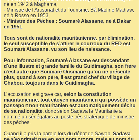
né en 1942 à Maghama,
- Ministre de l'Artisanat et du Tourisme, Bâ Madine Madiaw,
né à Rosso en 1953,
-
Ministre des Pêches : Soumaré Alassane, né à Dakar
en 1951
.
Tous sont de nationalité mauritanienne, par élimination,
le seul susceptible de s’attirer le courroux du RFD est
Soumaré Alassane, vu son lieu de naissance.
Pour information, Soumaré Alassane est descendant
d’une illustre et grande famille du Guidimagha, son frère
n’est autre que Soumaré Ousmane qu’on ne présente
plus, quand à son père, il est grand chef du village de
Ghabou, toujours dans le Guidimagha.
L’accusation est grave car,
selon la constitution
mauritanienne, tout citoyen mauritanien qui possède un
passeport non-mauritanien est automatiquement déchu
de sa nationalité
, donc selon Sadava la Mauritanie a
nommé un sénégalais au poste très stratégique de ministre
des pêches.
Quand il a pris la parole lors du débat de Sawab,
Sadava
ne s’exprimait pas en son nom propre, mais au nom du