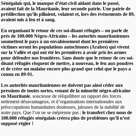
Sénégalais qui
, le manque d’état-civil aidant dans le passé,
avaient fait de la Mauritanie, leur seconde patrie
.
Une patrie de
prédilection qu’ils pillaient, volaient et, lors des événements de 89,
avaient mis à feu et à sang.
En organisant le retour de ces soi-disant réfugiés
– on parle de
près de 100.000 Négro-Africains –
les autorités mauritaniennes
soumettent le pays à un envahissement dont les premières
victimes seront les populations autochtones (Arabes) qui vivent
sur la Vallée et qui ont été les premières à avoir pris les armes
pour défendre nos frontières.
Sans doute que le retour de ces soi-
disant réfugiés risquent de mettre, à nouveau, le feu aux poudres
et de créer un malaise encore plus grand que celui que le pays a
connu en 89-91.
Les autorités mauritaniennes ne doivent pas ainsi céder aux
pressions de toutes sortes, venant de la minorité négro-africaine
en Mauritanie
, soucieuse de rééquilibrer un rapport des forces
nettement désavantageux, et d’organisations internationales aux
préoccupations humanitaires douteuses, jalouses de la stabilité de
notre pays. Que l’on ne se méprenne pas :
le transfert chez nous de
100.000 réfugiés sénégalais créera plus de problèmes qu’il n’est
supposé régler !