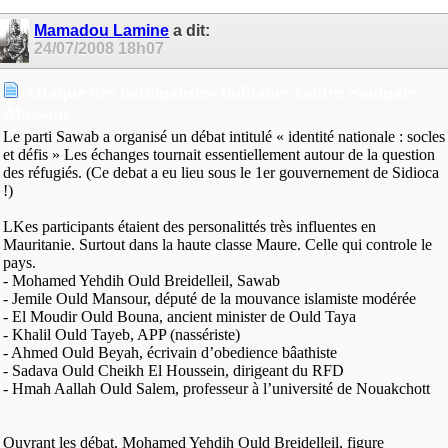
Mamadou Lamine
a dit:
24/07/2008
18h07
Attaque des nationalistes bidhanes contre Soumaré
Alassane
Le parti Sawab a organisé un débat intitulé « identité nationale : socles
et défis » Les échanges tournait essentiellement autour de la question
des réfugiés. (Ce debat a eu lieu sous le 1er gouvernement de Sidioca
!)
LKes participants étaient des personalittés très influentes en
Mauritanie. Surtout dans la haute classe Maure. Celle qui controle le
pays.
- Mohamed Yehdih Ould Breidelleil, Sawab
- Jemile Ould Mansour, député de la mouvance islamiste modérée
- El Moudir Ould Bouna, ancient minister de Ould Taya
- Khalil Ould Tayeb, APP (nassériste)
- Ahmed Ould Beyah, écrivain d’obedience bâathiste
- Sadava Ould Cheikh El Houssein, dirigeant du RFD
- Hmah Aallah Ould Salem, professeur à l’université de Nouakchott
Ouvrant les débat, Mohamed Yehdih Ould Breidelleil, figure