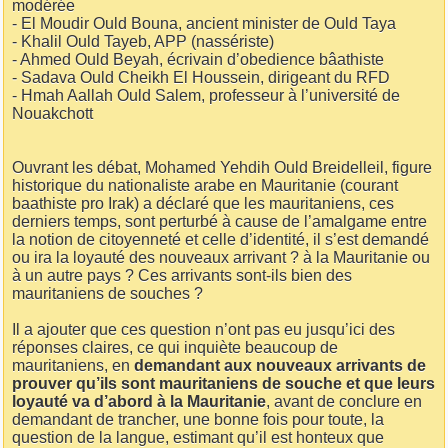
modérée
- El Moudir Ould Bouna, ancient minister de Ould Taya
- Khalil Ould Tayeb, APP (nassériste)
- Ahmed Ould Beyah, écrivain d’obedience bâathiste
- Sadava Ould Cheikh El Houssein, dirigeant du RFD
- Hmah Aallah Ould Salem, professeur à l’université de
Nouakchott
Ouvrant les débat, Mohamed Yehdih Ould Breidelleil, figure
historique du nationaliste arabe en Mauritanie (courant
baathiste pro Irak) a déclaré que les mauritaniens, ces
derniers temps, sont perturbé à cause de l’amalgame entre
la notion de citoyenneté et celle d’identité, il s’est demandé
ou ira la loyauté des nouveaux arrivant ? à la Mauritanie ou
à un autre pays ? Ces arrivants sont-ils bien des
mauritaniens de souches ?
Il a ajouter que ces question n’ont pas eu jusqu’ici des
réponses claires, ce qui inquiète beaucoup de
mauritaniens, en
demandant aux nouveaux arrivants de
prouver qu’ils sont mauritaniens de souche et que leurs
loyauté va d’abord à la Mauritanie
, avant de conclure en
demandant de trancher, une bonne fois pour toute, la
question de la langue, estimant qu’il est honteux que