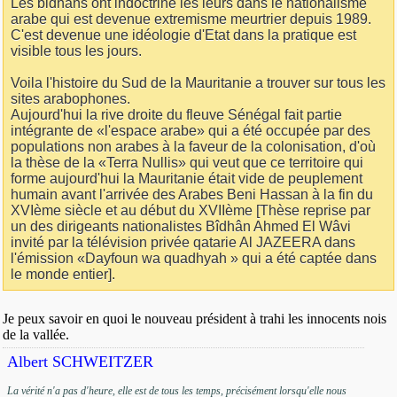
Les bidhans ont indoctriné les leurs dans le nationalisme
arabe qui est devenue extremisme meurtrier depuis 1989.
C'est devenue une idéologie d'Etat dans la pratique est
visible tous les jours.
Voila l'histoire du Sud de la Mauritanie a trouver sur tous les
sites arabophones.
Aujourd'hui la rive droite du fleuve Sénégal fait partie
intégrante de «l'espace arabe» qui a été occupée par des
populations non arabes à la faveur de la colonisation, d'où
la thèse de la «Terra Nullis» qui veut que ce territoire qui
forme aujourd'hui la Mauritanie était vide de peuplement
humain avant l'arrivée des Arabes Beni Hassan à la fin du
XVIème siècle et au début du XVIIème [Thèse reprise par
un des dirigeants nationalistes Bîdhân Ahmed El Wâvi
invité par la télévision privée qatarie Al JAZEERA dans
l'émission «Dayfoun wa quadhyah » qui a été captée dans
le monde entier].
Je peux savoir en quoi le nouveau président à trahi les innocents nois
de la vallée.
Albert SCHWEITZER
La vérité n'a pas d'heure, elle est de tous les temps, précisément lorsqu'elle nous