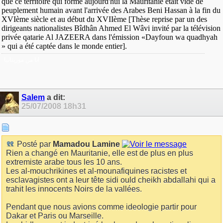
que ce territoire qui forme aujourd'hui la Mauritanie était vide de
peuplement humain avant l'arrivée des Arabes Beni Hassan à la fin du
XVIème siècle et au début du XVIIème [Thèse reprise par un des
dirigeants nationalistes Bîdhân Ahmed El Wâvi invité par la télévision
privée qatarie Al JAZEERA dans l'émission «Dayfoun wa quadhyah
» qui a été captée dans le monde entier].
انا من موريتانيا
Salem
a dit:
25/07/2008
18h31
Posté par
Mamadou Lamine
Rien a changé en Mauritanie, elle est de plus en plus
extremiste arabe tous les 10 ans.
Les al-mouchrikines et al-mounafiquines racistes et
esclavagistes ont a leur tête sidi ould cheikh abdallahi qui a
trahit les innocents Noirs de la vallées.
Pendant que nous avions comme ideologie partir pour
Dakar et Paris ou Marseille.