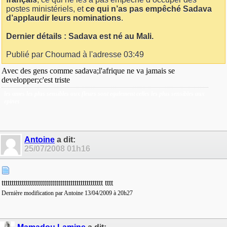
postes ministériels, et
ce qui n’as pas empêché Sadava
d’applaudir leurs nominations
.
Dernier détails : Sadava est né au Mali.
Publié par Choumad à l'adresse 03:49
Avec des gens comme sadava;l'afrique ne va jamais se
developper;c'est triste
les ames les plus sensibles aux fleurs sont egalement celles les plus sensibles aux
epines
Antoine
a dit:
25/07/2008
01h16
tttttttttttttttttttttttttttttttttttttttttttttttttt tttt
Dernière modification par Antoine 13/04/2009 à
20h27