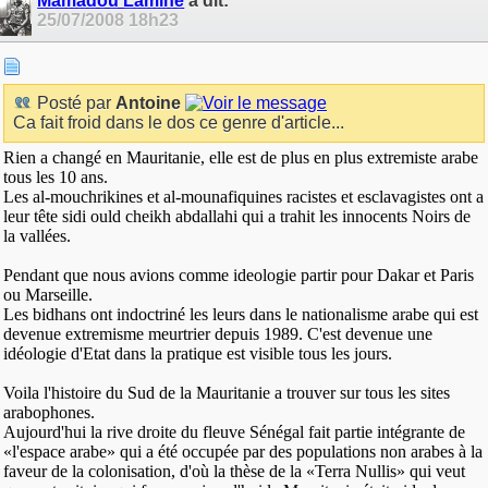
Mamadou Lamine
a dit:
25/07/2008
18h23
Posté par
Antoine
Ca fait froid dans le dos ce genre d'article...
Rien a changé en Mauritanie, elle est de plus en plus extremiste arabe
tous les 10 ans.
Les al-mouchrikines et al-mounafiquines racistes et esclavagistes ont a
leur tête sidi ould cheikh abdallahi qui a trahit les innocents Noirs de
la vallées.
Pendant que nous avions comme ideologie partir pour Dakar et Paris
ou Marseille.
Les bidhans ont indoctriné les leurs dans le nationalisme arabe qui est
devenue extremisme meurtrier depuis 1989. C'est devenue une
idéologie d'Etat dans la pratique est visible tous les jours.
Voila l'histoire du Sud de la Mauritanie a trouver sur tous les sites
arabophones.
Aujourd'hui la rive droite du fleuve Sénégal fait partie intégrante de
«l'espace arabe» qui a été occupée par des populations non arabes à la
faveur de la colonisation, d'où la thèse de la «Terra Nullis» qui veut