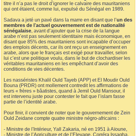
titre il n’a pas le droit d’ignorer le calvaire des mauritaniens
qui ont étaient, comme lui, expulsé du Sénégal en 1989.
Sadava a jeté un pavé dans la marre en disant que l’
un des
membres de l’actuel gouvernement est de nationalité
sénégalaise
, avant d’ajouter que la crise de la langue
arabe n’est pas seulement identitaire mais économique, en
disant que 85% des mauritaniens sont incapable d’occuper
des emplois décents, car ils ont reçu un enseignement en
arabe, alors que le français est exigé pour travailler, selon
lui c’est une politique voulu, dans le but de clochardiser les
véritables mauritaniens en les empêchant d’avoir des
conditions de vies décentes.
Les nasséristes Khalil Ould Tayeb (APP) et El Moudir Ould
Bouna (PRDR) ont mollement contredit les affirmations de
leurs « frères » bâatistes, quand à Jemil Ould Mansour, il
est intervenu juste pour contester le fait que l’islam fasse
partie de l’identité arabe.
Pour finir, il convient de noter que le gouvernement de Zein
Ould Zeidane compte quatre ministre négro-africains :
- Ministre de l'Intérieur, Yall Zakaria, né en 1951 à Aïoune,
- Ministre de l’Agriculture et de l’Elevage, Corréra Issagha,