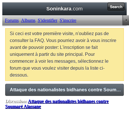
Soninkara
.com
Forums
Albums
S'identifier
S'inscrire
Si ceci est votre première visite, n'oubliez pas de
consulter la FAQ. Vous pourriez avoir à vous inscrire
avant de pouvoir poster: L'inscription se fait
uniquement à partir du site principal. Pour
commencer à voir les messages, sélectionnez le
forum que vous voulez visiter depuis la liste ci-
dessous.
Attaque des nationalistes bidhanes contre Soumaré Alassane
Discussion:
Attaque des nationalistes bidhanes contre
Soumaré Alassane
Balises:
Aucune