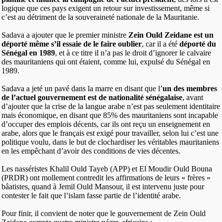
logique que ces pays exigent un retour sur investissement, même si
c’est au détriment de la souveraineté nationale de la Mauritanie.
Sadava a ajouter que le premier ministre
Zein Ould Zeidane est un
déporté même s’il essaie de le faire oublier
, car il a été
déporté du
Sénégal en 1989
, et à ce titre il n’a pas le droit d’ignorer le calvaire
des mauritaniens qui ont étaient, comme lui, expulsé du Sénégal en
1989.
Sadava a jeté un pavé dans la marre en disant que l’
un des membres
de l’actuel gouvernement est de nationalité sénégalaise
, avant
d’ajouter que la crise de la langue arabe n’est pas seulement identitaire
mais économique, en disant que 85% des mauritaniens sont incapable
d’occuper des emplois décents, car ils ont reçu un enseignement en
arabe, alors que le français est exigé pour travailler, selon lui c’est une
politique voulu, dans le but de clochardiser les véritables mauritaniens
en les empêchant d’avoir des conditions de vies décentes.
Les nasséristes Khalil Ould Tayeb (APP) et El Moudir Ould Bouna
(PRDR) ont mollement contredit les affirmations de leurs « frères »
bâatistes, quand à Jemil Ould Mansour, il est intervenu juste pour
contester le fait que l’islam fasse partie de l’identité arabe.
Pour finir, il convient de noter que le gouvernement de Zein Ould