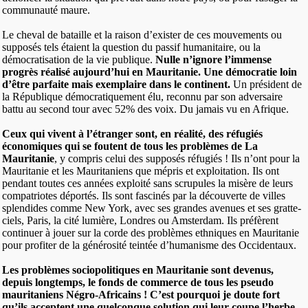
communauté maure.
Le cheval de bataille et la raison d’exister de ces mouvements ou
supposés tels étaient la question du passif humanitaire, ou la
démocratisation de la vie publique.
Nulle n’ignore l’immense
progrès réalisé aujourd’hui en Mauritanie. Une démocratie loin
d’être parfaite mais exemplaire dans le continent.
Un président de
la République démocratiquement élu, reconnu par son adversaire
battu au second tour avec 52% des voix. Du jamais vu en Afrique.
Ceux qui vivent à l’étranger sont, en réalité, des réfugiés
économiques qui se foutent de tous les problèmes de La
Mauritanie
, y compris celui des supposés réfugiés ! Ils n’ont pour la
Mauritanie et les Mauritaniens que mépris et exploitation. Ils ont
pendant toutes ces années exploité sans scrupules la misère de leurs
compatriotes déportés. Ils sont fascinés par la découverte de villes
splendides comme New York, avec ses grandes avenues et ses gratte-
ciels, Paris, la cité lumière, Londres ou Amsterdam. Ils préfèrent
continuer à jouer sur la corde des problèmes ethniques en Mauritanie
pour profiter de la générosité teintée d’humanisme des Occidentaux.
Les problèmes sociopolitiques en Mauritanie sont devenus,
depuis longtemps, le fonds de commerce de tous les pseudo
mauritaniens Négro-Africains ! C’est pourquoi je doute fort
qu’ils acceptent une quelconque solution qui leur coupe l’herbe