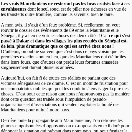
Les vrais Mauritaniens ne resteront pas les bras croisés
face à ces
envahisseurs
dont le seul souci est de piller nos richesses en vue de
les transferts outre frontière, comme ils savent si bien le faire.
A mon avis, il s’agit d’un faux problème. Si, réellement, on veut
rouvrir le dossier des événements de 89 entre la Mauritanie et le
Sénégal, il y a lieu de voir les choses des deux côtés ! Car
ce qui s’est
passé à Dakar et dans les villages les plus reculés du Sénégal est,
de loin, plus dramatique que ce qui est arrivé chez nous !
D’ailleurs, on oublie souvent que c’est dans ce pays voisin que les
premières exactions ont eu lieu, que des Mauritaniens ont été brûlés
dans leurs fours, que d’autres ont perdu leurs fortunes amassées
soigneusement durant plusieurs années.
Aujourd’hui, on fait fi de toutes ces réalités ne parlant que des
victimes sénégalaises de ce drame. C’est un motif de frustration pour
nos compatriotes oubliés qui peut les conduire à envisager la pire des
choses. C’est pour cette raison que nous n’approuvons pas la manière
dont cette question est traitée sous l’impulsion de pseudo-
organisations et d’associations qui veulent exploiter la bonté des
Mauritaniens pour nuire à notre pays.
Derrière toute la propagande anti-Mauritanienne, l’on retrouve les
plumes empoisonnées d’opposants ou ex-opposants en exil doré pour
dénoncer la situation qui prévaut dans notre pays, ou pour fustiger la