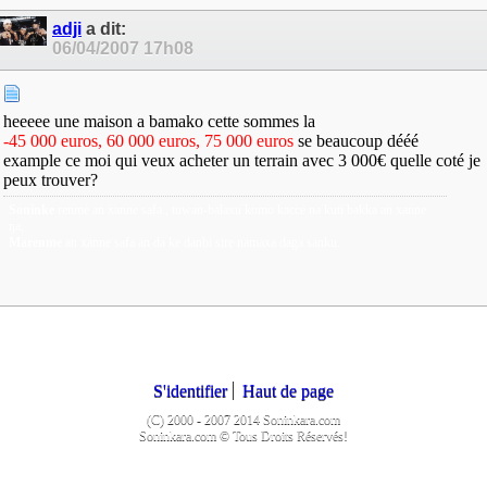
adji
a dit:
06/04/2007
17h08
heeeee une maison a bamako cette sommes la
-45 000 euros, 60 000 euros, 75 000 euros
se beaucoup dééé
example ce moi qui veux acheter un terrain avec 3 000€ quelle coté je
peux trouver?
Soninke
renme an xanne safa , tuwan-balaxu komo kacce na kuti bakka an xanne
ŋa,
Marenme
an xanne safa an da ke danbi sire namaxa daga sanku.
S'identifier
Haut de page
(C) 2000 - 2007 2014 Soninkara.com
Soninkara.com © Tous Droits Réservés!