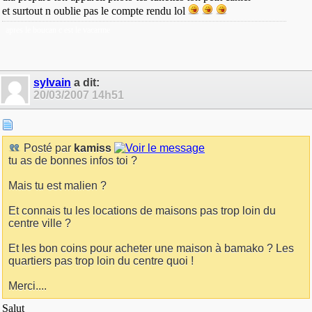
et surtout n oublie pas le compte rendu lol
apres le boucan c est le vacarme
sylvain
a dit:
20/03/2007
14h51
Posté par
kamiss
tu as de bonnes infos toi ?
Mais tu est malien ?
Et connais tu les locations de maisons pas trop loin du
centre ville ?
Et les bon coins pour acheter une maison à bamako ? Les
quartiers pas trop loin du centre quoi !
Merci....
Salut