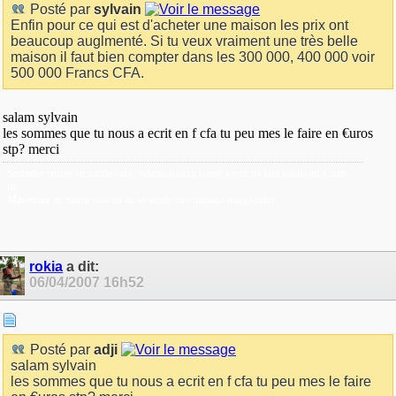
Posté par
sylvain
Enfin pour ce qui est d'acheter une maison les prix ont
beaucoup auglmenté. Si tu veux vraiment une très belle
maison il faut bien compter dans les 300 000, 400 000 voir
500 000 Francs CFA.
salam sylvain
les sommes que tu nous a ecrit en f cfa tu peu mes le faire en €uros
stp? merci
Soninke
renme an xanne safa , tuwan-balaxu komo kacce na kuti bakka an xanne
ŋa,
Marenme
an xanne safa an da ke danbi sire namaxa daga sanku.
rokia
a dit:
06/04/2007
16h52
Posté par
adji
salam sylvain
les sommes que tu nous a ecrit en f cfa tu peu mes le faire