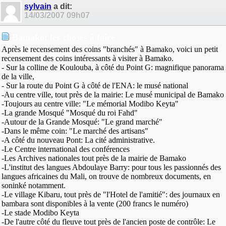
sylvain
a dit:
14/03/2007
09h07
Bamako: les choses à faire
Après le recensement des coins "branchés" à Bamako, voici un petit
recensement des coins intéressants à visiter à Bamako.
- Sur la colline de Koulouba, à côté du Point G: magnifique panorama
de la ville,
- Sur la route du Point G à côté de l'ENA: le musé national
-Au centre ville, tout près de la mairie: Le musé municipal de Bamako
-Toujours au centre ville: "Le mémorial Modibo Keyta"
-La grande Mosqué "Mosqué du roi Fahd"
-Autour de la Grande Mosqué: "Le grand marché"
-Dans le même coin: "Le marché des artisans"
-A côté du nouveau Pont: La cité administrative.
-Le Centre international des conférences
-Les Archives nationales tout près de la mairie de Bamako
-L'institut des langues Abdoulaye Barry: pour tous les passionnés des
langues africaines du Mali, on trouve de nombreux documents, en
soninké notamment.
-Le village Kibaru, tout près de "l'Hotel de l'amitié": des journaux en
bambara sont disponibles à la vente (200 francs le numéro)
-Le stade Modibo Keyta
-De l'autre côté du fleuve tout près de l'ancien poste de contrôle: Le