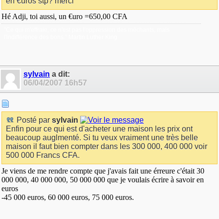
en €uros stp? merci
Hé Adji, toi aussi, un €uro =650,00 CFA
"Ce qui m'effraie, ce n'est pas l'oppression des méchants, mais
l'indifférence des bons." Martin Luther King
sylvain
a dit:
06/04/2007
16h57
Posté par
sylvain
Enfin pour ce qui est d'acheter une maison les prix ont
beaucoup auglmenté. Si tu veux vraiment une très belle
maison il faut bien compter dans les 300 000, 400 000 voir
500 000 Francs CFA.
Je viens de me rendre compte que j'avais fait une érreure c'était 30
000 000, 40 000 000, 50 000 000 que je voulais écrire à savoir en
euros
-45 000 euros, 60 000 euros, 75 000 euros.