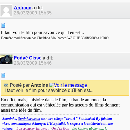
Antoine
a dit:
26/03/2009
15h35
Il faut voir le film pour savoir ce qu'il en est...
Dernière modification par Cheikhna Mouhamed WAGUE 30/08/2009 à
19h09
Fodyé Cissé
a dit:
26/03/2009
15h46
Posté par
Antoine
Il faut voir le film pour savoir ce qu'il en est...
En effet, mais, l'histoire dans le film, la bande annonce, la
communication qui est véhiculée par les acteurs du films donnent
aussi une idée du film.
Sooninko,
Soninkara.com
est notre village "virtuel " Soninké où il y fait bon
vivre, communiquer, échanger. L'Hospitalité, le respect et la solidarité sont nos
valeurs.
-
Laisse parler les gens ... On s'en fout!
-
Les Chiens aboient .... la