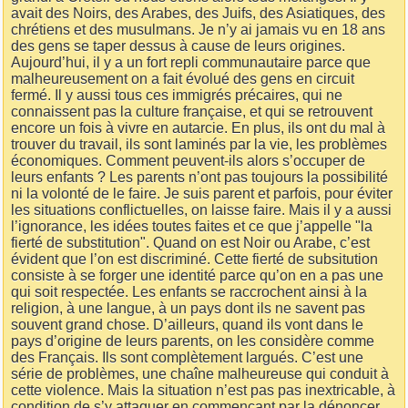
avait des Noirs, des Arabes, des Juifs, des Asiatiques, des
chrétiens et des musulmans. Je n’y ai jamais vu en 18 ans
des gens se taper dessus à cause de leurs origines.
Aujourd’hui, il y a un fort repli communautaire parce que
malheureusement on a fait évolué des gens en circuit
fermé. Il y aussi tous ces immigrés précaires, qui ne
connaissent pas la culture française, et qui se retrouvent
encore un fois à vivre en autarcie. En plus, ils ont du mal à
trouver du travail, ils sont laminés par la vie, les problèmes
économiques. Comment peuvent-ils alors s’occuper de
leurs enfants ? Les parents n’ont pas toujours la possibilité
ni la volonté de le faire. Je suis parent et parfois, pour éviter
les situations conflictuelles, on laisse faire. Mais il y a aussi
l’ignorance, les idées toutes faites et ce que j’appelle "la
fierté de substitution". Quand on est Noir ou Arabe, c’est
évident que l’on est discriminé. Cette fierté de subsitution
consiste à se forger une identité parce qu’on en a pas une
qui soit respectée. Les enfants se raccrochent ainsi à la
religion, à une langue, à un pays dont ils ne savent pas
souvent grand chose. D’ailleurs, quand ils vont dans le
pays d’origine de leurs parents, on les considère comme
des Français. Ils sont complètement largués. C’est une
série de problèmes, une chaîne malheureuse qui conduit à
cette violence. Mais la situation n’est pas pas inextricable, à
condition de s’y attaquer en commençant par la dénoncer