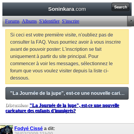
Soninkara
.com
Forums
Albums
S'identifier
S'inscrire
Si ceci est votre première visite, n'oubliez pas de
consulter la FAQ. Vous pourriez avoir à vous inscrire
avant de pouvoir poster: L'inscription se fait
uniquement à partir du site principal. Pour
commencer à voir les messages, sélectionnez le
forum que vous voulez visiter depuis la liste ci-
dessous.
"La Journée de la jupe", est-ce une nouvelle caricature des enfants d'immigrés?
Discussion:
"La Journée de la jupe", est-ce une nouvelle
caricature des enfants d'immigrés?
Balises:
Aucune
Fodyé Cissé
a dit:
26/03/2009
11h00