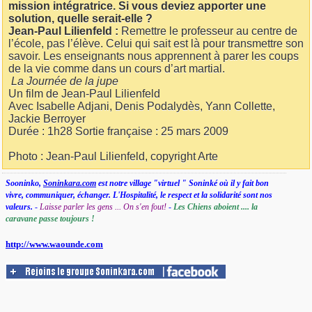
mission intégratrice. Si vous deviez apporter une
solution, quelle serait-elle ?
Jean-Paul Lilienfeld :
Remettre le professeur au centre de
l’école, pas l’élève. Celui qui sait est là pour transmettre son
savoir. Les enseignants nous apprennent à parer les coups
de la vie comme dans un cours d’art martial.
La Journée de la jupe
Un film de Jean-Paul Lilienfeld
Avec Isabelle Adjani, Denis Podalydès, Yann Collette,
Jackie Berroyer
Durée : 1h28 Sortie française : 25 mars 2009
Photo : Jean-Paul Lilienfeld, copyright Arte
Sooninko,
Soninkara.com
est notre village "virtuel " Soninké où il y fait bon
vivre, communiquer, échanger. L'Hospitalité, le respect et la solidarité sont nos
valeurs.
-
Laisse parler les gens ... On s'en fout!
-
Les Chiens aboient .... la
caravane passe toujours !
http://www.waounde.com