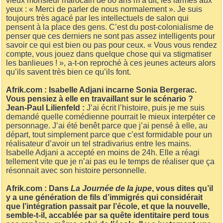
vieux monsieur marocain de 80 ans m’a dit, les larmes aux
yeux : « Merci de parler de nous normalement ». Je suis
toujours très agacé par les intellectuels de salon qui
pensent à la place des gens. C’est du post-colonialisme de
penser que ces derniers ne sont pas assez intelligents pour
savoir ce qui est bien ou pas pour ceux. « Vous vous rendez
compte, vous jouez dans quelque chose qui va stigmatiser
les banlieues ! », a-t-on reproché à ces jeunes acteurs alors
qu’ils savent très bien ce qu’ils font.
Afrik.com : Isabelle Adjani incarne Sonia Bergerac.
Vous pensiez à elle en travaillant sur le scénario ?
Jean-Paul Lilienfeld :
J’ai écrit l’histoire, puis je me suis
demandé quelle comédienne pourrait le mieux interpéter ce
personnage. J’ai été benêt parce que j’ai pensé à elle, au
départ, tout simplement parce que c’est formidable pour un
réalisateur d’avoir un tel stradivarius entre les mains.
Isabelle Adjani a accepté en moins de 24h. Elle a réagi
tellement vite que je n’ai pas eu le temps de réaliser que ça
résonnait avec son histoire personnelle.
Afrik.com : Dans
La Journée de la jupe
, vous dites qu’il
y a une génération de fils d’immigrés qui considérait
que l’intégration passait par l’école, et que la nouvelle,
semble-t-il, accablée par sa quête identitaire perd tous