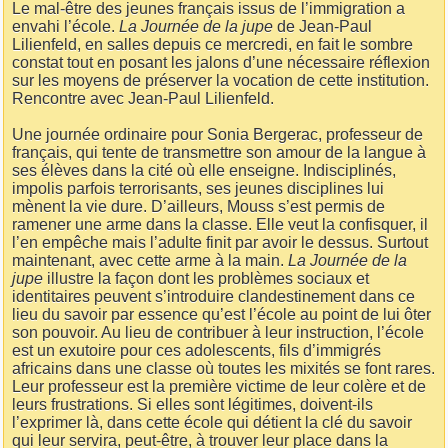
Le mal-être des jeunes français issus de l’immigration a
envahi l’école.
La Journée de la jupe
de Jean-Paul
Lilienfeld, en salles depuis ce mercredi, en fait le sombre
constat tout en posant les jalons d’une nécessaire réflexion
sur les moyens de préserver la vocation de cette institution.
Rencontre avec Jean-Paul Lilienfeld.
Une journée ordinaire pour Sonia Bergerac, professeur de
français, qui tente de transmettre son amour de la langue à
ses élèves dans la cité où elle enseigne. Indisciplinés,
impolis parfois terrorisants, ses jeunes disciplines lui
mènent la vie dure. D’ailleurs, Mouss s’est permis de
ramener une arme dans la classe. Elle veut la confisquer, il
l’en empêche mais l’adulte finit par avoir le dessus. Surtout
maintenant, avec cette arme à la main.
La Journée de la
jupe
illustre la façon dont les problèmes sociaux et
identitaires peuvent s’introduire clandestinement dans ce
lieu du savoir par essence qu’est l’école au point de lui ôter
son pouvoir. Au lieu de contribuer à leur instruction, l’école
est un exutoire pour ces adolescents, fils d’immigrés
africains dans une classe où toutes les mixités se font rares.
Leur professeur est la première victime de leur colère et de
leurs frustrations. Si elles sont légitimes, doivent-ils
l’exprimer là, dans cette école qui détient la clé du savoir
qui leur servira, peut-être, à trouver leur place dans la