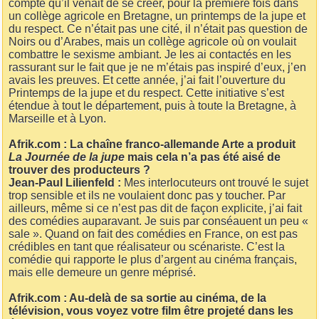
compte qu’il venait de se créer, pour la première fois dans
un collège agricole en Bretagne, un printemps de la jupe et
du respect. Ce n’était pas une cité, il n’était pas question de
Noirs ou d’Arabes, mais un collège agricole où on voulait
combattre le sexisme ambiant. Je les ai contactés en les
rassurant sur le fait que je ne m’étais pas inspiré d’eux, j’en
avais les preuves. Et cette année, j’ai fait l’ouverture du
Printemps de la jupe et du respect. Cette initiative s’est
étendue à tout le département, puis à toute la Bretagne, à
Marseille et à Lyon.
Afrik.com : La chaîne franco-allemande Arte a produit
La Journée de la jupe
mais cela n’a pas été aisé de
trouver des producteurs ?
Jean-Paul Lilienfeld :
Mes interlocuteurs ont trouvé le sujet
trop sensible et ils ne voulaient donc pas y toucher. Par
ailleurs, même si ce n’est pas dit de façon explicite, j’ai fait
des comédies auparavant. Je suis par conséauent un peu «
sale ». Quand on fait des comédies en France, on est pas
crédibles en tant que réalisateur ou scénariste. C’est la
comédie qui rapporte le plus d’argent au cinéma français,
mais elle demeure un genre méprisé.
Afrik.com : Au-delà de sa sortie au cinéma, de la
télévision, vous voyez votre film être projeté dans les