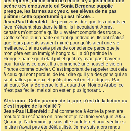
ses repères, même celui de l’école. Il y a justement une
scène très émouvante où Sonia Bergerac supplie
presque, les larmes aux yeux, ses élèves de ne pas
piétiner cette opportunité qu’est l’école…
Jean-Paul Lilienfeld :
Je peux vous dire que les enfants en
face n’étaient plus dans le film. Ils l’écoutaient. Après,
certains m’ont confié qu’ils « avaient compris des trucs ».
Cette scène leur a parlé en tant qu’individus. Ils ont réalisé
que leurs parents avaient migré pour qu’ils aient une vie
meilleure. J’ai eu cette prise de conscience parce que je
mon père est un immigré hongrois. Il a dû partir de la
Hongrie parce qu’il était juif et qu’il n’y avait pas d’avenir
pour lui dans ce pays. Il a commencé une nouvelle vie en
France comme ouvrier. C’est important de rappeler tout cela
à ceux qui sont perdus, de leur dire qu’il y a des gens qui se
sont battus pour eux et qu’ils doivent en être dignes. Par
ailleurs, Sonia Bergerac le dit, quand on Noir ou Arabe, ce
n’est pas facile, mais si on est en plus ignorant….
Afrik.com : Cette journée de la jupe, c’est de la fiction ou
c’est inspiré de la réalité ?
Jean-Paul Lilienfeld :
J’ai commencé à écrire la première
mouture du scénario en janvier et je l’ai finie vers juin 2006.
Quand je l’ai terminé, je suis allé sur Internet pour vérifier si
le titre n’avait pas été déjà utilisé. Je me suis alors rendu