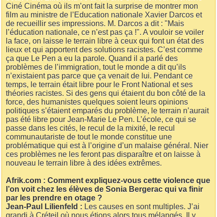
Ciné Cinéma où ils m’ont fait la surprise de montrer mon
film au ministre de l’Education nationale Xavier Darcos et
de recueillir ses impressions. M. Darcos a dit : "Mais
l’éducation nationale, ce n’est pas ça !". A vouloir se voiler
la face, on laisse le terrain libre à ceux qui font un état des
lieux et qui apportent des solutions racistes. C’est comme
ça que Le Pen a eu la parole. Quand il a parlé des
problèmes de l’immigration, tout le monde a dit qu’ils
n’existaient pas parce que ça venait de lui. Pendant ce
temps, le terrain était libre pour le Front National et ses
théories racistes. Si des gens qui étaient du bon côté de la
force, des humanistes quelques soient leurs opinions
politiques s’étaient emparés du problème, le terrain n’aurait
pas été libre pour Jean-Marie Le Pen. L’école, ce qui se
passe dans les cités, le recul de la mixité, le recul
communautariste de tout le monde constitue une
problématique qui est à l’origine d’un malaise général. Nier
ces problèmes ne les feront pas disparaître et on laisse à
nouveau le terrain libre à des idées extrêmes.
Afrik.com : Comment expliquez-vous cette violence que
l’on voit chez les élèves de Sonia Bergerac qui va finir
par les prendre en otage ?
Jean-Paul Lilienfeld :
Les causes en sont multiples. J’ai
grandi à Créteil où nous étions alors tous mélangés. Il y