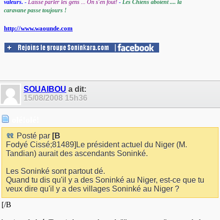
valeurs.
-
Laisse parler les gens ... On s'en fout!
-
Les Chiens aboient .... la
caravane passe toujours !
http://www.waounde.com
SOUAIBOU
a dit:
15/08/2008
15h36
olé!olé!
Posté par
[B
Fodyé Cissé;81489]Le président actuel du Niger (M.
Tandian) aurait des ascendants Soninké.
Les Soninké sont partout dé.
Quand tu dis qu'il y a des Soninké au Niger, est-ce que tu
veux dire qu'il y a des villages Soninké au Niger ?
[/B