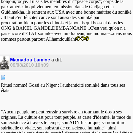
bonjour,fodyé. Tu sais les membres du""peace corps"; corps de la
paix américain qui viennent en mission dans le Gadjaga et la
Guidimakha, ils rentrent aux USA avec une bonne maitrise du soniiké
. Il faut s'en féliciter car ce sont aussi des soninké par
procuration.Idem pour les chinois et japonais qui bossent dans les
ONG à BAKEL,GANDE,DEMBANCANE...C'est vrai qu'on n'a
pas encore d'ETAT soninké avec un drapeau,une monnaie...mais nous
sommes partout,partout.Allhamdoulilahi
Mamadou Lamine
a dit:
09/08/2010
19h09
Rituel nommé Gossi au Niger : l'authenticité soninké dans tous ses
états
"Aucun peuple ne peut réussir à survivre en tournant le dos à ses
origines. La culture est pour tout peuple, sa carte d'identité, la trace de
son existence à travers le temps, son ADN historique, sa nourriture
spirituelle et vitale, son substrat de conscience humaine'', ainsi