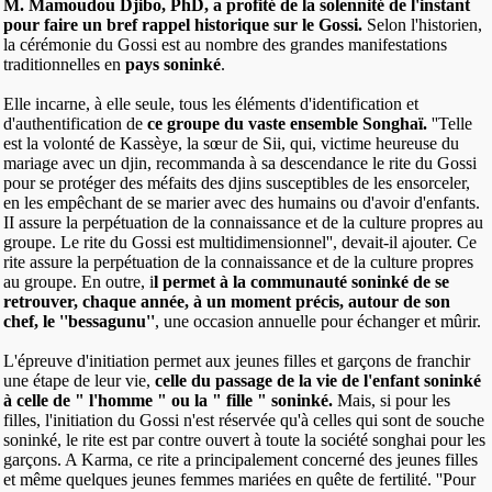
M. Mamoudou Djibo, PhD, a profité de la solennité de l'instant
pour faire un bref rappel historique sur le Gossi.
Selon l'historien,
la cérémonie du Gossi est au nombre des grandes manifestations
traditionnelles en
pays soninké
.
Elle incarne, à elle seule, tous les éléments d'identification et
d'authentification de
ce groupe du vaste ensemble Songhaï.
''Telle
est la volonté de Kassèye, la sœur de Sii, qui, victime heureuse du
mariage avec un djin, recommanda à sa descendance le rite du Gossi
pour se protéger des méfaits des djins susceptibles de les ensorceler,
en les empêchant de se marier avec des humains ou d'avoir d'enfants.
II assure la perpétuation de la connaissance et de la culture propres au
groupe. Le rite du Gossi est multidimensionnel'', devait-il ajouter. Ce
rite assure la perpétuation de la connaissance et de la culture propres
au groupe. En outre, i
l permet à la communauté soninké de se
retrouver, chaque année, à un moment précis, autour de son
chef, le ''bessagunu''
, une occasion annuelle pour échanger et mûrir.
L'épreuve d'initiation permet aux jeunes filles et garçons de franchir
une étape de leur vie,
celle du passage de la vie de l'enfant soninké
à celle de " l'homme " ou la " fille " soninké.
Mais, si pour les
filles, l'initiation du Gossi n'est réservée qu'à celles qui sont de souche
soninké, le rite est par contre ouvert à toute la société songhai pour les
garçons. A Karma, ce rite a principalement concerné des jeunes filles
et même quelques jeunes femmes mariées en quête de fertilité. ''Pour