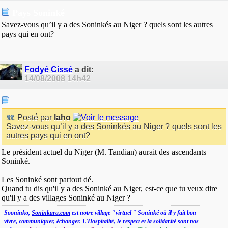
Pays Soninké
Savez-vous qu’il y a des Soninkés au Niger ? quels sont les autres
pays qui en ont?
Fodyé Cissé
a dit:
14/08/2008
14h42
Posté par
laho
Savez-vous qu’il y a des Soninkés au Niger ? quels sont les
autres pays qui en ont?
Le président actuel du Niger (M. Tandian) aurait des ascendants
Soninké.
Les Soninké sont partout dé.
Quand tu dis qu'il y a des Soninké au Niger, est-ce que tu veux dire
qu'il y a des villages Soninké au Niger ?
Sooninko,
Soninkara.com
est notre village "virtuel " Soninké où il y fait bon
vivre, communiquer, échanger. L'Hospitalité, le respect et la solidarité sont nos