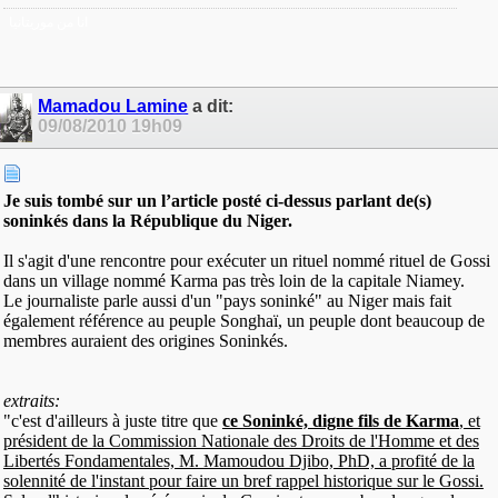
انا من موريتانيا
Mamadou Lamine
a dit:
09/08/2010
19h09
Je suis tombé sur un l’article posté ci-dessus parlant de(s)
soninkés dans la République du Niger.
Il s'agit d'une rencontre pour exécuter un rituel nommé rituel de Gossi
dans un village nommé Karma pas très loin de la capitale Niamey.
Le journaliste parle aussi d'un "pays soninké" au Niger mais fait
également référence au peuple Songhaï, un peuple dont beaucoup de
membres auraient des origines Soninkés.
extraits:
"c'est d'ailleurs à juste titre que
ce Soninké, digne fils de Karma
, et
président de la Commission Nationale des Droits de l'Homme et des
Libertés Fondamentales, M. Mamoudou Djibo, PhD, a profité de la
solennité de l'instant pour faire un bref rappel historique sur le Gossi.