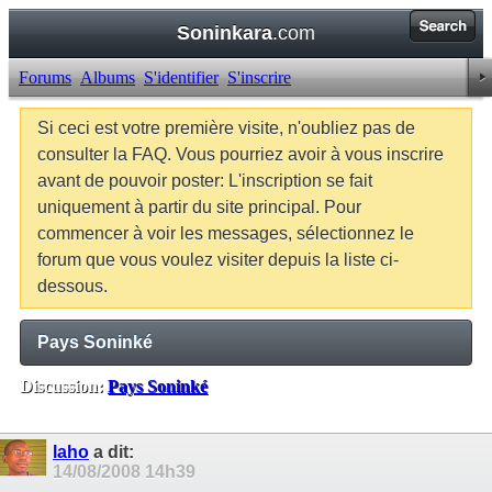
Soninkara
.com
Forums
Albums
S'identifier
S'inscrire
Si ceci est votre première visite, n'oubliez pas de
consulter la FAQ. Vous pourriez avoir à vous inscrire
avant de pouvoir poster: L'inscription se fait
uniquement à partir du site principal. Pour
commencer à voir les messages, sélectionnez le
forum que vous voulez visiter depuis la liste ci-
dessous.
Pays Soninké
Discussion:
Pays Soninké
Balises:
Aucune
laho
a dit:
14/08/2008
14h39