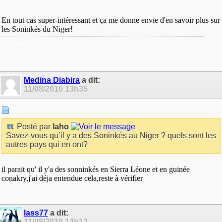
En tout cas super-intéressant et ça me donne envie d'en savoir plus sur
les Soninkés du Niger!
انا من موريتانيا
Medina Diabira
a dit:
11/08/2010
13h35
Posté par
laho
Savez-vous qu’il y a des Soninkés au Niger ? quels sont les
autres pays qui en ont?
il parait qu' il y'a des sonninkés en Sierra Léone et en guinée
conakry,j'ai déja entendue cela,reste à vérifier
lass77
a dit:
11/08/2010
14h12