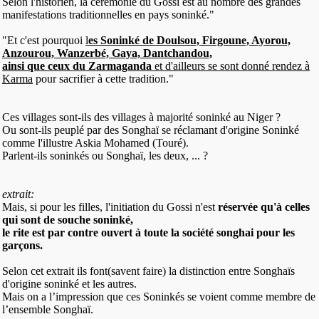
Selon l'historien, la cérémonie du Gossi est au nombre des grandes
manifestations traditionnelles en pays soninké."
"Et c'est pourquoi
l
es Soninké de Doulsou, Firgoune, Ayorou,
Anzourou, Wanzerbé, Gaya, Dantchandou,
ainsi que ceux du Zarmaganda
et d'ailleurs se sont donné rendez à
Karma
pour sacrifier à cette tradition."
Ces villages sont-ils des villages à majorité soninké au Niger ?
Ou sont-ils peuplé par des Songhaï se réclamant d'origine Soninké
comme l'illustre Askia Mohamed (Touré).
Parlent-ils soninkés ou Songhaï, les deux, ... ?
extrait:
Mais, si pour les filles, l'initiation du Gossi n'est
réservée qu'à celles
qui sont de souche soninké,
le rite est par contre ouvert à toute la société songhai pour les
garçons.
Selon cet extrait ils font(savent faire) la distinction entre Songhaïs
d'origine soninké et les autres.
Mais on a l’impression que ces Soninkés se voient comme membre de
l’ensemble Songhaï.