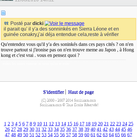
Posté par
dicki
il parait qu' il y'a des sonninkés en Sierra Léone et en
guinée conakry,j'ai déja entendue cela,reste à vérifier
Qu'entendez vous qu'il y'a des soninkés dans ces pays cités ? on n'en
trouve partout si j'ironise pas on n'en trouve meme au Japon , à Hong
kong et c'est vrai . vous en pensez quoi ?
traites les autres comme, tu veux qu'on te traite
S'identifier
Haut de page
(C) 2000 - 2007 2014 Soninkara.com
Soninkara.com © Tous Droits Réservés!
1
2
3
4
5
6
7
8
9
10
11
12
13
14
15
16
17
18
19
20
21
22
23
24
25
26
27
28
29
30
31
32
33
34
35
36
37
38
39
40
41
42
43
44
45
46
47
48
49
50
51
52
53
54
55
56
57
58
59
60
61
62
63
64
65
66
67