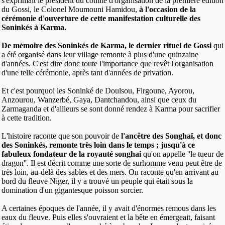
s'exprimait le président du comité d'organisation de la première édition
du Gossi, le Colonel Moumouni Hamidou,
à l'occasion de la
cérémonie d'ouverture de cette manifestation culturelle des
Soninkés à Karma.
De mémoire des Soninkés de Karma, le dernier rituel de Gossi
qui
a été organisé dans leur village remonte à plus d'une quinzaine
d'années. C'est dire donc toute l'importance que revêt l'organisation
d'une telle cérémonie, après tant d'années de privation.
Et c'est pourquoi les Soninké de Doulsou, Firgoune, Ayorou,
Anzourou, Wanzerbé, Gaya, Dantchandou, ainsi que ceux du
Zarmaganda et d'ailleurs se sont donné rendez à Karma pour sacrifier
à cette tradition.
L'histoire raconte que son pouvoir de
l'ancêtre des Songhaï, et donc
des Soninkés, remonte très loin dans le temps ; jusqu'à ce
fabuleux fondateur de la royauté songhai
qu'on appelle ''le tueur de
dragon''. Il est décrit comme une sorte de surhomme venu peut être de
très loin, au-delà des sables et des mers. On raconte qu'en arrivant au
bord du fleuve Niger, il y a trouvé un peuple qui était sous la
domination d'un gigantesque poisson sorcier.
A certaines époques de l'année, il y avait d'énormes remous dans les
eaux du fleuve. Puis elles s'ouvraient et la bête en émergeait, faisant