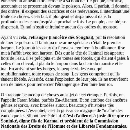
étinceler un anneau d'or accroché à sa bouche. Le peuple, terrorisé,
accourait et se prosternait devant le poisson. Alors, il parlait, il donnait
des ordres, il exigeait des sacrifices et des redevances, il interdisait une
foule de choses. Cela fait, il plongeait et disparaissait dans la
profondeur des eaux jusqu'à la prochaine fois. Le peuple, accablé, se
dispersait. Et nul n'osait enfreindre aucun des ordres du monstre.
Ayant vu cela,
l'étranger (l'ancêtre des Songhaï)
, prit la résolution
de tuer le poisson. Il fabriqua une arme spéciale : c'était le premier
harpon. Le jour où les eaux du fleuve se remirent à bouillonner, il se
mit à l'affût avec son harpon. Dès que la tête de l'animal est apparut
hors de l'eau, il se précipita et, de toutes ses forces, qui étaient égales à
celles d'un cheval, il planta le harpon dans la chair du monstre et le
tua. En arrivant sur les berges, le peuple vit les eaux qui
tourbillonnaient, toute rouges de sang. Les gens comprirent qu'ils
étaient libérés. Aussitôt, dans l'explosion de leur joie, ils ne trouvèrent
rien de mieux pour remercier l'étranger que d'en faire leur roi.
On raconte beaucoup de choses au sujet de cet étranger. Parfois, on
l'appelle Faran Maka, parfois Za-Aliamen. Et on attribue des ancêtres
génies et sorko, avec brodées autour, beaucoup d'histoires très
compliquées. L'essentiel, c'est la puissance magique de ''maître des
eaux'' que les Sii ont hérité de lui.
C'est d'ailleurs à juste titre que ce
Soninké, digne fils de Karma, et président de la Commission
Nationale des Droits de l'Homme et des Libertés Fondamentales,