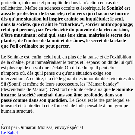
protection, tolérance et promptitude dans la réaction en cas de
sollicitation. Maître en sciences occulte et ésotérique,
le Soninké est
aussi le protecteur de la société; celui vers qui chacun se tourne
dès qu'une situation lui inspire crainte ou inquiétude; le seul,
dans la société, que craint le ''tcharkaw'', sorcier anthropophage;
celui qui permet, par l'exclusivité du pouvoir de la circoncision,
d'être musulman; celui qui, sans être zima, maîtrise le secret des
plantes, de l'ombre de la nuit et des âmes, le secret de la clarté
que l'œil ordinaire ne peut percer.
Le Soninké est, enfin, celui qui, en plus de la transe et de l'exhibition
de la chaîne, peut immatérialiser le temps et l'espace: on dit de lui qu'il
est plus rapide en vol que l'éclair. On dit de lui qu'il peut être
n'importe où, dès qu'il pense ou qu'une situation exige son
intervention. A ce titre, il a été le garant des innombrables victoires des
Sii (Sonni) et même de leurs successeurs, les ''Mamar bandey''
(descendants de Mamar). C'est fort de toute cette aura que
le Soninké
incarne la société songhai, dans son âme profonde, dans son
passé comme dans son quotidien.
Le Gossi est le rite par lequel se
transmet et s'entretient cette force vitale indispensable à tout groupe
humain structuré.
Écrit par Oumarou Moussa, envoyé spécial
Le Sahel