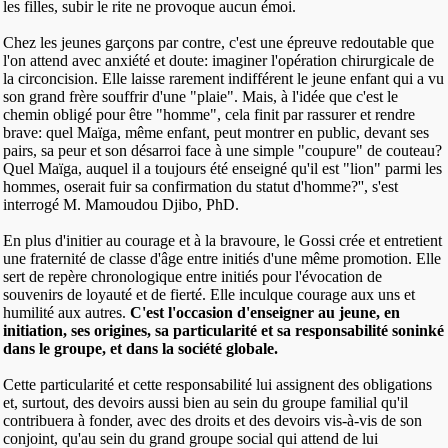
les filles, subir le rite ne provoque aucun émoi.
Chez les jeunes garçons par contre, c'est une épreuve redoutable que
l'on attend avec anxiété et doute: imaginer l'opération chirurgicale de
la circoncision. Elle laisse rarement indifférent le jeune enfant qui a vu
son grand frère souffrir d'une "plaie". Mais, à l'idée que c'est le
chemin obligé pour être "homme", cela finit par rassurer et rendre
brave: quel Maïga, même enfant, peut montrer en public, devant ses
pairs, sa peur et son désarroi face à une simple "coupure" de couteau?
Quel Maïga, auquel il a toujours été enseigné qu'il est "lion" parmi les
hommes, oserait fuir sa confirmation du statut d'homme?'', s'est
interrogé M. Mamoudou Djibo, PhD.
En plus d'initier au courage et à la bravoure, le Gossi crée et entretient
une fraternité de classe d'âge entre initiés d'une même promotion. Elle
sert de repère chronologique entre initiés pour l'évocation de
souvenirs de loyauté et de fierté. Elle inculque courage aux uns et
humilité aux autres.
C'est l'occasion d'enseigner au jeune, en
initiation, ses origines, sa particularité et sa responsabilité soninké
dans le groupe, et dans la société globale.
Cette particularité et cette responsabilité lui assignent des obligations
et, surtout, des devoirs aussi bien au sein du groupe familial qu'il
contribuera à fonder, avec des droits et des devoirs vis-à-vis de son
conjoint, qu'au sein du grand groupe social qui attend de lui