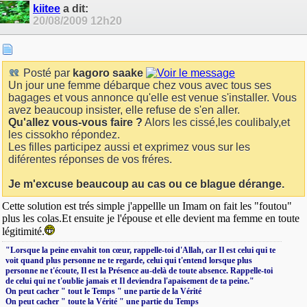
kiitee
a dit:
20/08/2009
12h20
Posté par
kagoro saake
Un jour une femme débarque chez vous avec tous ses
bagages et vous annonce qu'elle est venue s'installer. Vous
avez beaucoup insister, elle refuse de s'en aller.
Qu'allez vous-vous faire ?
Alors les cissé,les coulibaly,et
les cissokho répondez.
Les filles participez aussi et exprimez vous sur les
diférentes réponses de vos fréres.
Je m'excuse beaucoup au cas ou ce blague dérange.
Cette solution est trés simple j'appellle un Imam on fait les "foutou"
plus les colas.Et ensuite je l'épouse et elle devient ma femme en toute
légitimité.
‎"Lorsque la peine envahit ton cœur, rappelle-toi d'Allah, car Il est celui qui te
voit quand plus personne ne te regarde, celui qui t'entend lorsque plus
personne ne t'écoute, Il est la Présence au-delà de toute absence. Rappelle-toi
de celui qui ne t'oublie jamais et Il deviendra l'apaisement de ta peine."
On peut cacher " tout le Temps " une partie de la Vérité
On peut cacher " toute la Vérité " une partie du Temps