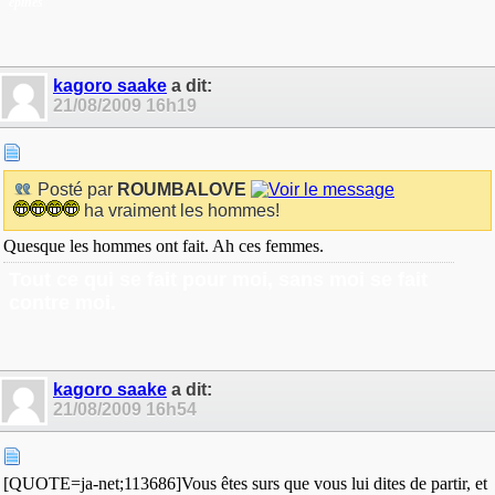
epines
kagoro saake
a dit:
21/08/2009
16h19
Posté par
ROUMBALOVE
ha vraiment les hommes!
Quesque les hommes ont fait. Ah ces femmes.
Tout ce qui se fait pour moi, sans moi se fait
contre moi.
kagoro saake
a dit:
21/08/2009
16h54
[QUOTE=ja-net;113686]Vous êtes surs que vous lui dites de partir, et