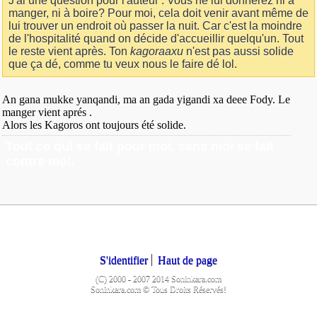
J'ai une question pour l'auteur : Vous ne lui donnerez ni à
manger, ni à boire? Pour moi, cela doit venir avant même de
lui trouver un endroit où passer la nuit. Car c'est la moindre
de l'hospitalité quand on décide d'accueillir quelqu'un. Tout
le reste vient après. Ton
kagoraaxu
n'est pas aussi solide
que ça dé, comme tu veux nous le faire dé lol.
An gana mukke yanqandi, ma an gada yigandi xa deee Fody. Le
manger vient aprés .
Alors les Kagoros ont toujours été solide.
Tout ce qui se fait pour moi, sans moi se fait
contre moi.
S'identifier
Haut de page
(C) 2000 - 2007 2014 Soninkara.com
Soninkara.com © Tous Droits Réservés!