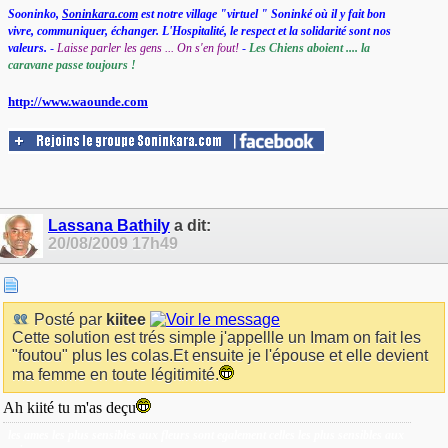
Sooninko,
Soninkara.com
est notre village "virtuel " Soninké où il y fait bon
vivre, communiquer, échanger. L'Hospitalité, le respect et la solidarité sont nos
valeurs.
-
Laisse parler les gens ... On s'en fout!
-
Les Chiens aboient .... la
caravane passe toujours !
http://www.waounde.com
Lassana Bathily
a dit:
20/08/2009
17h49
Posté par
kiitee
Cette solution est trés simple j'appellle un Imam on fait les
"foutou" plus les colas.Et ensuite je l'épouse et elle devient
ma femme en toute légitimité.
Ah kiité tu m'as deçu
les ames les plus sensibles aux fleurs sont egalement celles les plus sensibles aux