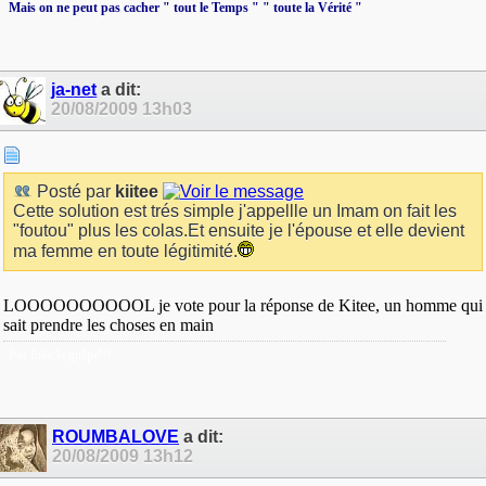
Mais on ne peut pas cacher " tout le Temps " " toute la Vérité "
ja-net
a dit:
20/08/2009
13h03
Posté par
kiitee
Cette solution est trés simple j'appellle un Imam on fait les
"foutou" plus les colas.Et ensuite je l'épouse et elle devient
ma femme en toute légitimité.
LOOOOOOOOOOL je vote pour la réponse de Kitee, un homme qui
sait prendre les choses en main
Pas folle la guêpe!!!
ROUMBALOVE
a dit:
20/08/2009
13h12