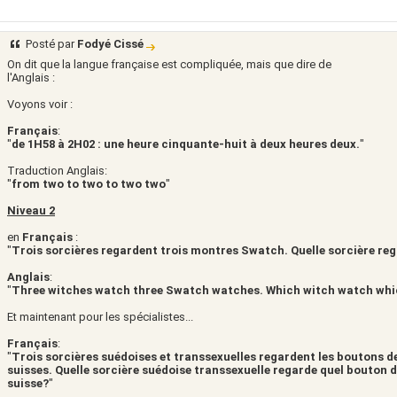
Posté par
Fodyé Cissé
On dit que la langue française est compliquée, mais que dire de
l'Anglais :
Voyons voir :
Français
:
"
de 1H58 à 2H02 : une heure cinquante-huit à deux heures deux.
"
Traduction Anglais:
"
from two to two to two two
"
Niveau 2
en
Français
:
"
Trois sorcières regardent trois montres Swatch. Quelle sorcière re
Anglais
:
"
Three witches watch three Swatch watches. Which witch watch wh
Et maintenant pour les spécialistes...
Français
:
"
Trois sorcières suédoises et transsexuelles regardent les boutons 
suisses. Quelle sorcière suédoise transsexuelle regarde quel bouton
suisse?
"