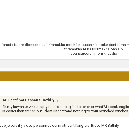
 famata traore dionsandigui triramakha mouké moussa ni mouké dantouma mou
triramakha te ba triramakha banialo
sounsarédion moni khatidio
Posté par
Lassana Bathily
éh my hayranké what's up;your are an english teacher or what?;i speak english
is easier than french;but i dont understand nothing to your switched witches .
que je vois il y a des personnes qui maitrisent l'anglais. Bravo MR Bathily.