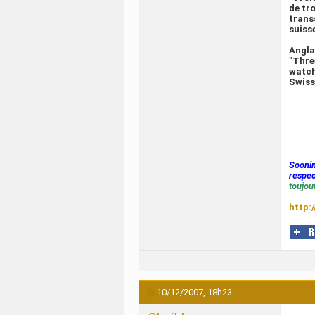
de tr
trans
suiss
Angla
"
Thre
watch
Swiss
Sooni
respec
toujour
http:
10/12/2007,
18h23