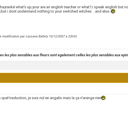
hayranké what's up;your are an english teacher or what?;i speak english but not
;but i dont understand nothing to your switched witches ...and else..
e modification par Lassana Bathily 10/12/2007 à
23h55
es les plus sensibles aux fleurs sont egalement celles les plus sensibles aux epi
n quel traduction, je suis nul en angalis mais la ça n'arange rien
.