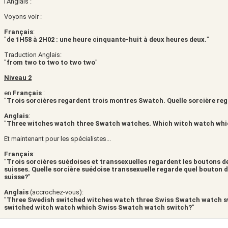
l'Anglais :
Voyons voir :
Français
:
"
de 1H58 à 2H02 : une heure cinquante-huit à deux heures deux.
"
Traduction Anglais:
"
from two to two to two two
"
Niveau 2
en
Français
:
"
Trois sorcières regardent trois montres Swatch. Quelle sorcière re
Anglais
:
"
Three witches watch three Swatch watches. Which witch watch wh
Et maintenant pour les spécialistes...
Français
:
"
Trois sorcières suédoises et transsexuelles regardent les boutons 
suisses. Quelle sorcière suédoise transsexuelle regarde quel bouton
suisse?
"
Anglais
(accrochez-vous):
"
Three Swedish switched witches watch three Swiss Swatch watch s
switched witch watch which Swiss Swatch watch switch?
"