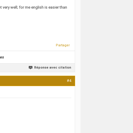
 very well; for me english is easier than
Partager
nes
Réponse avec citation
#4