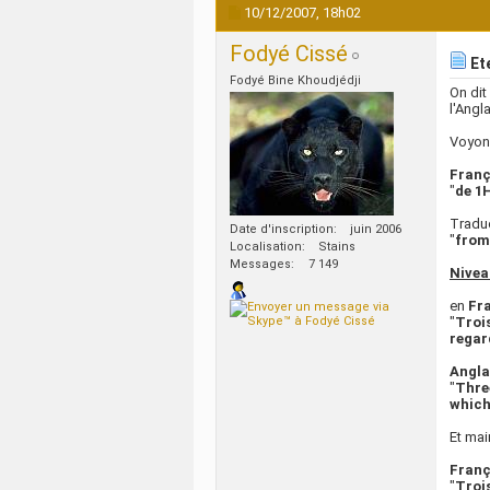
10/12/2007,
18h02
Fodyé Cissé
Ete
Fodyé Bine Khoudjédji
On dit
l'Angla
Voyons
Franç
"
de 1
Traduc
Date d'inscription
juin 2006
"
from
Localisation
Stains
Messages
7 149
Nivea
en
Fr
"
Troi
regar
Angla
"
Thre
which
Et mai
Franç
"
Troi