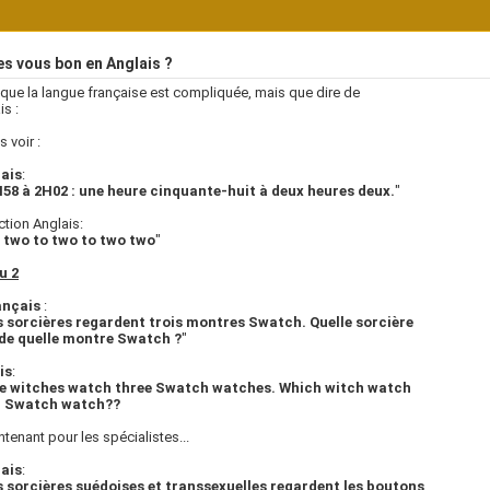
s vous bon en Anglais ?
 que la langue française est compliquée, mais que dire de
is :
 voir :
ais
:
H58 à 2H02 : une heure cinquante-huit à deux heures deux.
"
tion Anglais:
 two to two to two two
"
u 2
ançais
:
s sorcières regardent trois montres Swatch. Quelle sorcière
de quelle montre Swatch ?
"
is
:
e witches watch three Swatch watches. Which witch watch
 Swatch watch??
ntenant pour les spécialistes...
ais
:
s sorcières suédoises et transsexuelles regardent les boutons