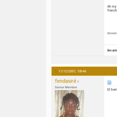
éh my 
french
Dernièr
les am
11/12/2007,
10h46
fendasiré
Senior Member
Et bei