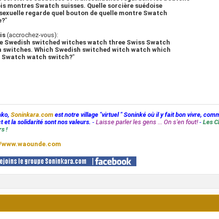
ois montres Swatch suisses. Quelle sorcière suédoise
sexuelle regarde quel bouton de quelle montre Swatch
e?
"
is
(accrochez-vous):
e Swedish switched witches watch three Swiss Swatch
 switches. Which Swedish switched witch watch which
 Swatch watch switch?
"
nko,
Soninkara.com
est notre village "virtuel " Soninké où il y fait bon vivre, com
t et la solidarité sont nos valeurs.
-
Laisse parler les gens ... On s'en fout!
-
Les C
s !
//www.waounde.com