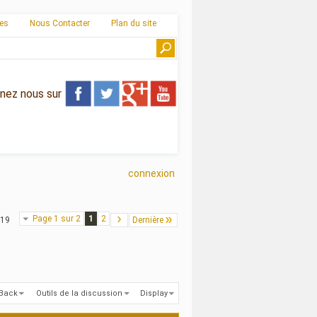
ies
Nous Contacter
Plan du site
gnez nous sur
connexion
Page 1 sur 2
1
2
 19
Dernière
kBack
Outils de la discussion
Display