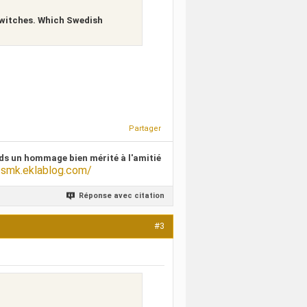
witches. Which Swedish
Partager
ds un hommage bien mérité à l'amitié
/smk.eklablog.com/
Réponse avec citation
#3