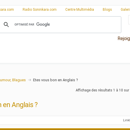
kara.com
Radio Soninkara.com
Centre Multimédia
Blogs
Galer
Rejoi
umour, Blagues
Etes vous bon en Anglais ?
Affichage des résultats 1 à 10 sur
 en Anglais ?
Lin