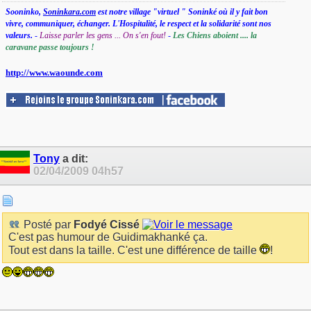
Sooninko,
Soninkara.com
est notre village "virtuel " Soninké où il y fait bon
vivre, communiquer, échanger. L'Hospitalité, le respect et la solidarité sont nos
valeurs.
-
Laisse parler les gens ... On s'en fout!
-
Les Chiens aboient .... la
caravane passe toujours !
http://www.waounde.com
Tony
a dit:
02/04/2009
04h57
Posté par
Fodyé Cissé
C'est pas humour de Guidimakhanké ça.
Tout est dans la taille. C'est une différence de taille
!