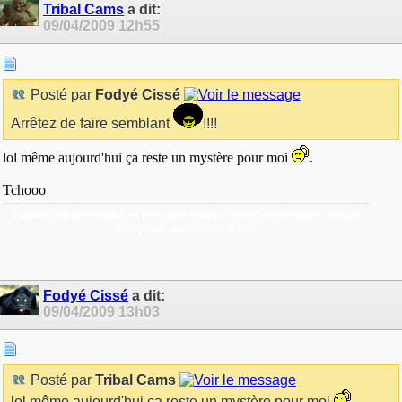
Tribal Cams
a dit:
09/04/2009
12h55
Posté par
Fodyé Cissé
Arrêtez de faire semblant
!!!!
lol même aujourd'hui ça reste un mystère pour moi
.
Tchooo
La plus belle chose que l’on puisse offrir aux autres n’est pas notre richesse
mais plutôt leurs révéler la leur.
Fodyé Cissé
a dit:
09/04/2009
13h03
Posté par
Tribal Cams
lol même aujourd'hui ça reste un mystère pour moi
.