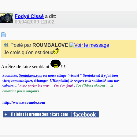
Fodyé Cissé
a dit:
09/04/2009
12h02
Posté par
ROUMBALOVE
Je crois qu'on est deux
Arrêtez de faire semblant
!!!!
Sooninko,
Soninkara.com
est notre village "virtuel " Soninké où il y fait bon
vivre, communiquer, échanger. L'Hospitalité, le respect et la solidarité sont nos
valeurs.
-
Laisse parler les gens ... On s'en fout!
-
Les Chiens aboient .... la
caravane passe toujours !
http://www.waounde.com