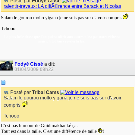
Posté par
Fodyé Cissé
ralentir-travaux: LA diffÃ©rence entre Barack et Nicolas
Salam le gourou mollo yigana je ne suis pas sur d'avoir compris
Tchooo
La plus belle chose que l’on puisse offrir aux autres n’est pas notre richesse
mais plutôt leurs révéler la leur.
Fodyé Cissé
a dit:
01/04/2009
09h22
Posté par
Tribal Cams
Salam le gourou mollo yigana je ne suis pas sur d'avoir
compris
Tchooo
C'est pas humour de Guidimakhanké ça.
Tout est dans la taille. C'est une différence de taille
!