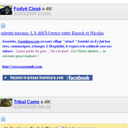
Fodyé Cissé
a dit:
31/03/2009
21h56
Différence entre Barack Obama et Nicolas Sarkozy
ralentir-travaux: LA diffÃ©rence entre Barack et Nicolas
Sooninko,
Soninkara.com
est notre village "virtuel " Soninké où il y fait bon
vivre, communiquer, échanger. L'Hospitalité, le respect et la solidarité sont nos
valeurs.
-
Laisse parler les gens ... On s'en fout!
-
Les Chiens aboient .... la
caravane passe toujours !
http://www.waounde.com
Tribal Cams
a dit:
01/04/2009
08h38