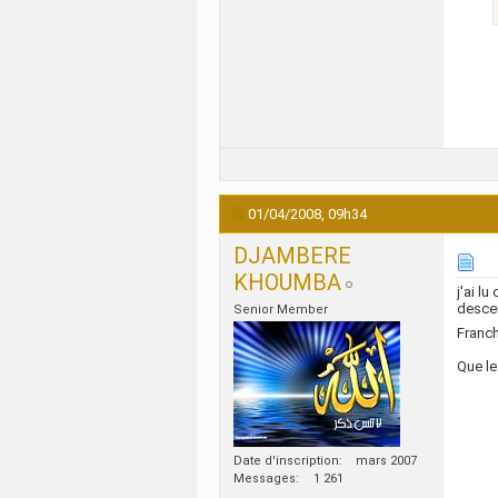
01/04/2008,
09h34
DJAMBERE
KHOUMBA
j'ai l
desce
Senior Member
Franch
Que le
Date d'inscription
mars 2007
Messages
1 261