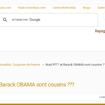
kara.com
Radio Soninkara.com
Centre Multimédia
Blogs
Galer
Rejoi
ctualités, Coupures de Presse
Brad PITT et Barack OBAMA sont cousins ?
 Barack OBAMA sont cousins ???
Lin