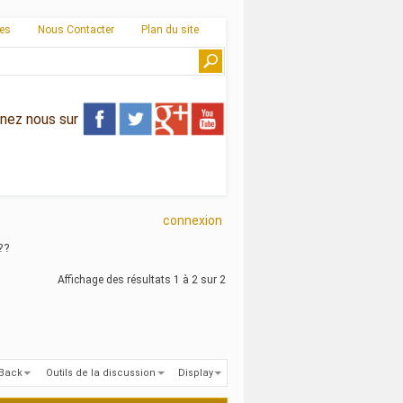
ies
Nous Contacter
Plan du site
gnez nous sur
connexion
??
Affichage des résultats 1 à 2 sur 2
kBack
Outils de la discussion
Display