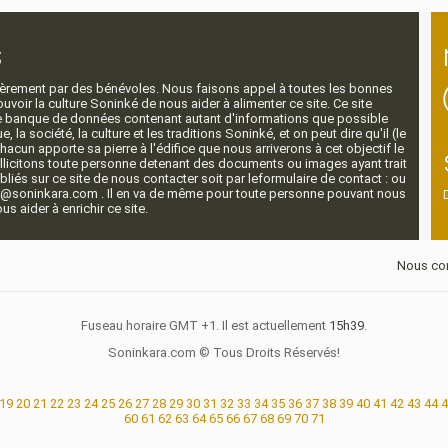
s
ntièrement par des bénévoles. Nous faisons appel à toutes les bonnes
voir la culture Soninké de nous aider à alimenter ce site. Ce site
nde banque de données contenant autant d'informations que possible
e, la société, la culture et les traditions Soninké, et on peut dire qu'il (le
 chacun apporte sa pierre à l'édifice que nous arriverons à cet objectif le
llicitons toute personne detenant des documents ou images ayant trait
ubliés sur ce site de nous contacter soit par leformulaire de contact : ou
r@soninkara.com . Il en va de même pour toute personne pouvant nous
s aider à enrichir ce site.
Nous con
Fuseau horaire GMT +1. Il est actuellement
15h39
.
Soninkara.com © Tous Droits Réservés!
19
20
21
22
23
24
25
26
27
28
29
30
31
32
33
34
35
36
37
38
39
40
41
42
43
44
4
60
61
62
63
64
65
66
67
68
69
70
71