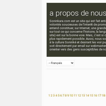
a propos de nou
Soninkara.com est un site qui est fait e
volontés soucieuses de l'interêt de promou
entend constituer, sur Internet, une gra
sur tout ce qui concerne l'histoire, la langu
site) est sur la bonne voie. Mais, c'est si
plus rapidement possible. Aussi, nous so
à la culture Soninké et desirant les voir p
soit directement par email sur webmaste
orienter vers des gens susceptibles de nou
1
2
3
4
5
6
7
8
9
10
11
12
13
14
15
16
17
18