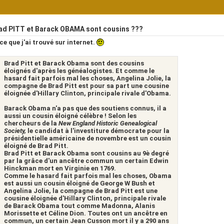
ad PITT et Barack OBAMA sont cousins ???
ce que j'ai trouvé sur internet.
Brad Pitt et Barack Obama sont des cousins
éloignés d'après les généalogistes. Et comme le
hasard fait parfois mal les choses, Angelina Jolie, la
compagne de Brad Pitt est pour sa part une cousine
éloignée d'Hillary Clinton, principale rivale d'Obama.
Barack Obama n'a pas que des soutiens connus, il a
aussi un cousin éloigné célèbre ! Selon les
chercheurs de la
New England Historic Genealogical
Society,
le candidat à l'investiture démocrate pour la
présidentielle américaine de novembre est un cousin
éloigné de Brad Pitt.
Brad Pitt et Barack Obama sont cousins au 9è degré
par la grâce d'un ancêtre commun un certain Edwin
Hinckman mort en Virginie en 1769.
Comme le hasard fait parfois mal les choses, Obama
est aussi un cousin éloigné de George W Bush et
Angelina Jolie, la compagne de Brad Pitt est une
cousine éloignée d'Hillary Clinton, principale rivale
de Barack Obama tout comme Madonna, Alanis
Morissette et Céline Dion. Toutes ont un ancêtre en
commun, un certain Jean Cusson mort il y a 290 ans