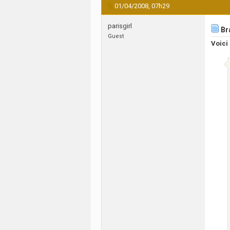
01/04/2008,
07h29
parisgirl
Br
Guest
Voici 