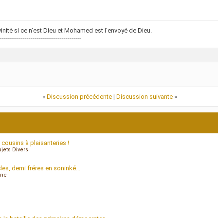
vinitè si ce n'est Dieu et Mohamed est l'envoyé de Dieu.
------------------------------------------
«
Discussion précédente
|
Discussion suivante
»
cousins à plaisanteries !
ets Divers
s, demi fréres en soninké...
nne