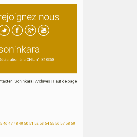
rejoignez nous
soninkara
Déclaration à la CNIL n°: 818358
tacter
|
Soninkara
|
Archives
|
Haut de page
5
46
47
48
49
50
51
52
53
54
55
56
57
58
59