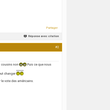
Partager
Réponse avec citation
#2
us cousins non
Puis ce que nous
peut changer
r le vote des américains.