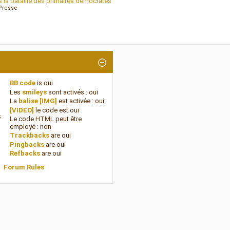
 la bataille des primaires démocrates
Presse
BB code
is
oui
Les
smileys
sont activés :
oui
La
balise [IMG]
est activée :
oui
[VIDEO]
le code est
oui
s
Le code HTML peut être
employé :
non
Trackbacks
are
oui
Pingbacks
are
oui
Refbacks
are
oui
Forum Rules