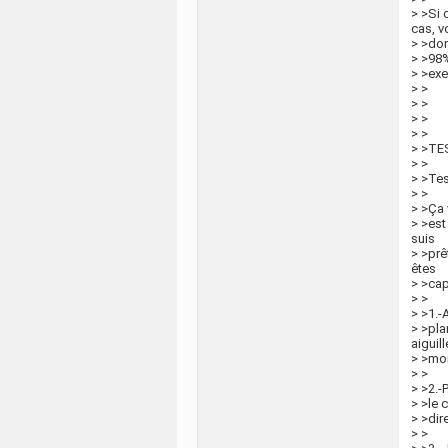
> >Si 
cas, v
> >don
> >98%
> >exe
> >
> >
> >
> >
> >TE
> >
> >Tes
> >
> >Ça 
> >est
suis
> >prê
êtes
> >cap
> >
> >1.-
> >pla
aiguil
> >mon
> >
> >2.-
> >le 
> >dire
> >