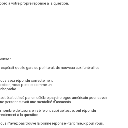
bord à votre propre réponse à la question.
ponse :
e espérait que le gars se pointerait de nouveau aux funérailles.
vous avez répondu correctement
question, vous pensez comme un
ychopathe.
test était utilisé par un célèbre psychologue américain pour savoir
une personne avait une mentalité d'assassin.
 nombre de tueurs en série ont subi ce test et ont répondu
rectement à la question.
vous n'avez pas trouvé la bonne réponse - tant mieux pour vous.