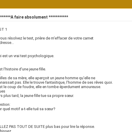
******A faire absolument ***********
ST 1
vous résolvez le test, prière de m'effacer de votre carnet
dresse...
i est un vrai test psychologique.
t l'histoire d'une jeune fille.
x
illes de sa mère, elle aperçoit un jeune homme qu'elle ne
naissait pas. Elle le trouve fantastique, l'homme de ses rêves quoi.
st le coup de foudre, elle en tombe éperdument amoureuse.
ues
rs plus tard, la jeune fille tue sa propre sœur.
stion:
r quel motif a-t-elle tué sa sœur?
LLEZ PAS TOUT DE SUITE plus bas pour lire la réponse.
chissez