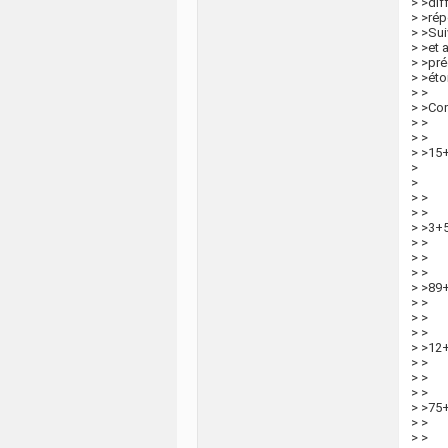
> >dif
> >répo
> >Sui
> >et 
> >pré
> >éto
> >
> >Co
> >
> >
> >15
>
>
> >
> >
> >3+
> >
> >
> >
> >89
> >
> >
> >
> >12
> >
> >
> >
> >75
> >
> >