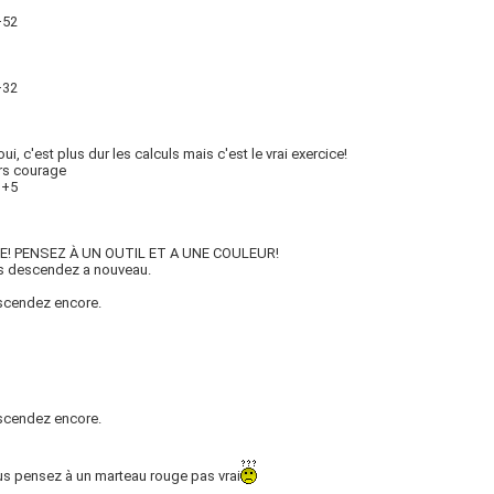
+52
+32
oui, c'est plus dur les calculs mais c'est le vrai exercice!
rs courage
3+5
TE! PENSEZ À UN OUTIL ET A UNE COULEUR!
is descendez a nouveau.
scendez encore.
scendez encore.
s pensez à un marteau rouge pas vrai