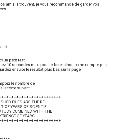
vos amis la trouvent, je vous recommande de garder vos
ces...
ST 2
i un petit test .
nez 10 secondes maxi pour le faire, sinon ça ne compte pas.
ardez ensuite le résultat plus bas sur la page :
mptez le nombre de
s le texte suivant :
++++++++++++++++++++++++++
NISHED FILES ARE THE RE-
LT OF YEARS OF SCIENTIF-
 STUDY COMBINED WITH THE
PERIENCE OF YEARS
++++++++++++++++++++++++++