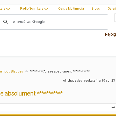
kara.com
Radio Soninkara.com
Centre Multimédia
Blogs
Galer
Rejoi
umour, Blagues
*********A faire absolument ***********
Affichage des résultats 1 à 10 sur 23
ire absolument ***********
Lin