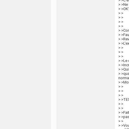
> >C'es
> >Ne 
> >OK
> >
> >
> >
> >
> >Co
> >Fau
> >Rev
> >L'e
> >
> >
> >
> >Le 
> >Inc
> >Qui
> >qua
normal
> >Moi
> >
> >
> >
> >TE
> >
> >
> >Fai
> >pas
> >
> >Vou