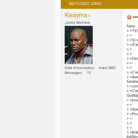
30/11/2007,
23h01
Kissyma
***
Junior Member
faire...
> >TE
> >
> >Si 
> >d'a
> >
> >
> >Cec
> >
> >
Date d'inscription
mars 2007
> >C'es
Messages
15
> >Au
funéra
> >con
> >C'e
Quelq
> >jou
> >
> >Que
> >Pou
> >
> >
> >
> >N'A
Réflé