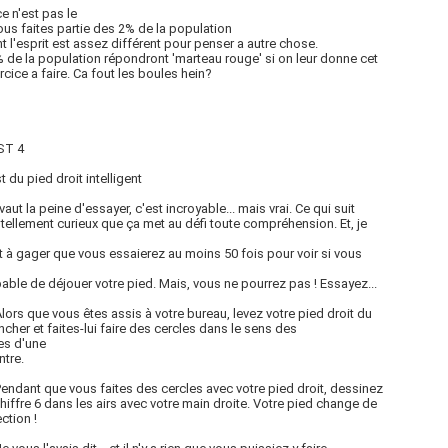
ce n'est pas le
ous faites partie des 2% de la population
t l'esprit est assez différent pour penser a autre chose.
 de la population répondront 'marteau rouge' si on leur donne cet
rcice a faire. Ca fout les boules hein?
ST 4
t du pied droit intelligent
vaut la peine d'essayer, c'est incroyable... mais vrai. Ce qui suit
 tellement curieux que ça met au défi toute compréhension. Et, je
t à gager que vous essaierez au moins 50 fois pour voir si vous
able de déjouer votre pied. Mais, vous ne pourrez pas ! Essayez...
Alors que vous êtes assis à votre bureau, levez votre pied droit du
ncher et faites-lui faire des cercles dans le sens des
les d'une
tre.
Pendant que vous faites des cercles avec votre pied droit, dessinez
chiffre 6 dans les airs avec votre main droite. Votre pied change de
ction !