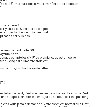
t fait!
faites défiler la suite que si vous avez fini de les compter!
?
mbien? Trois?
x, il y en a six - C'est pas de blague!
enez plus haut et comptez encore!
xplication est plus bas...
cerveau ne peut traiter 'OF'.
royable, non?
conque compte les six 'F' du premier coup est un génie,
tre ou cinq est plutôt rare, trois est
.
ns de trois, on change ses lunettes.
ST 3
tes le test suivant, c'est vraiment impressionnant. Promis ce n'est
 une attrape. SVP faite le bien et jusqu'au bout, ce n'est pas long.
s êtes vous jamais demandé si votre esprit est normal ou s'il est