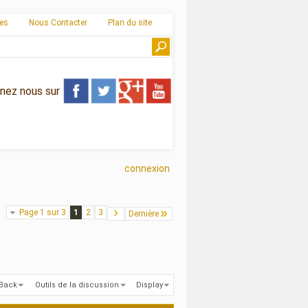
ies
Nous Contacter
Plan du site
gnez nous sur
connexion
Page 1 sur 3
1
2
3
Dernière
kBack
Outils de la discussion
Display