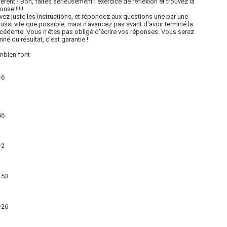
férent? Bon, faites sérieusement l'exercice de réflexion et trouvez la
nse!!!!!!
vez juste les instructions, et répondez aux questions une par une
aussi vite que possible, mais n'avancez pas avant d'avoir terminé la
cédente. Vous n'êtes pas obligé d'écrire vos réponses. Vous serez
nné du résultat, c'est garantie !
mbien font
+6
56
+2
+53
+26