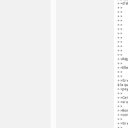
> >d'a
> >
> >
> >
> >
> >
> >
> >
> >
> >
> >
> >
> >
> >Ré
> >
> >Ell
> >
> >
> >Si 
à la 
> >ps
> >
> >Ce 
> >si 
> >
> >Bon
> >cor
> >
> >Si 
> >