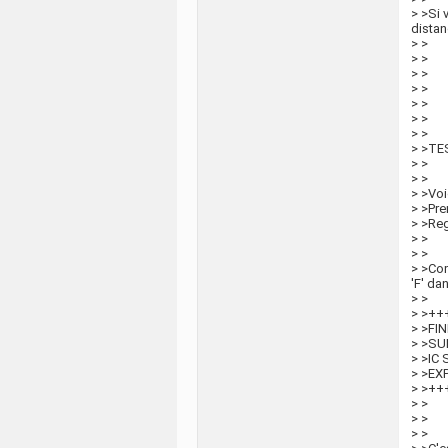
> >Si 
distan
> >
> >
> >
> >
> >
> >
> >
> >TE
> >
> >
> >Voic
> >Pre
> >Reg
> >
> >
> >Co
'F' dan
> >
> >+
> >FI
> >SU
> >IC
> >EX
> >+
> >
> >
> >