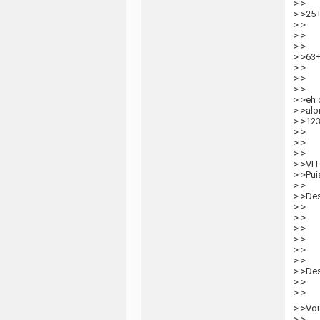
> >
> >25
> >
> >
> >
> >63
> >
> >
> >
> >eh 
> >alo
> >12
> >
> >
> >
> >VI
> >Pu
> >
> >De
> >
> >
> >
> >
> >
> >
> >De
> >
> >
> >Vou
> >