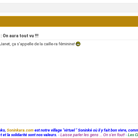
: On aura tout vu !!!
anet, ça s'appelle de la caille-ra féminine!
nko,
Soninkara.com
est notre village "virtuel " Soninké où il y fait bon vivre, com
t et la solidarité sont nos valeurs.
-
Laisse parler les gens ... On s'en fout!
-
Les C