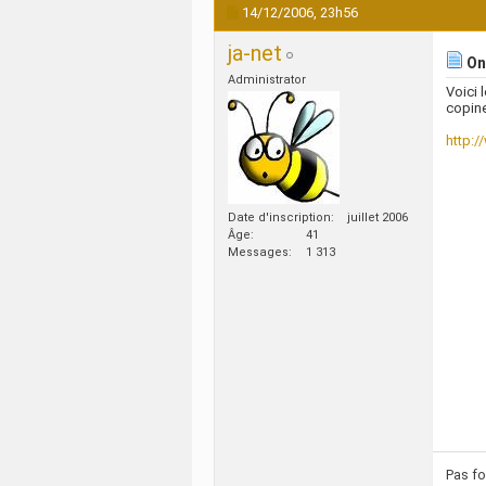
14/12/2006,
23h56
ja-net
On 
Administrator
Voici 
copine
http:
Date d'inscription
juillet 2006
Âge
41
Messages
1 313
Pas fo