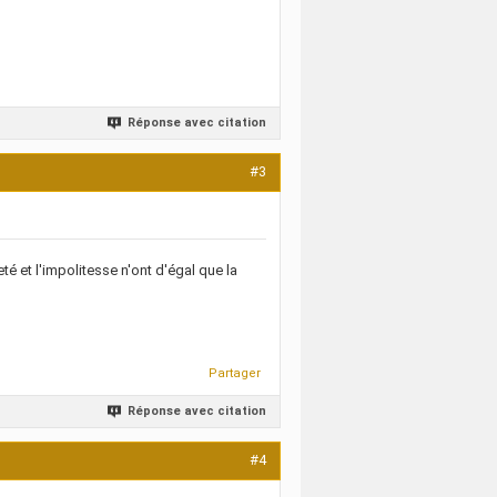
Réponse avec citation
#3
eté et l'impolitesse n'ont d'égal que la
Partager
Réponse avec citation
#4