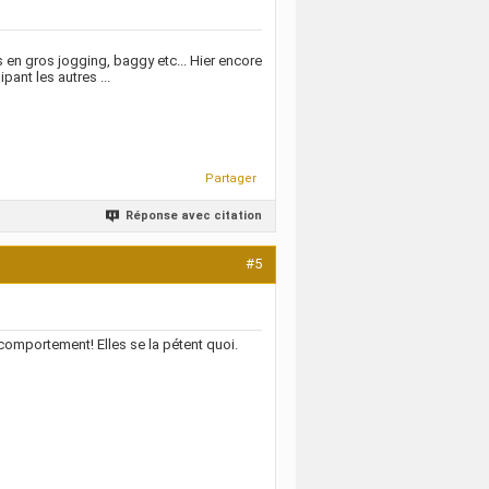
s en gros jogging, baggy etc... Hier encore
pant les autres ...
Partager
Réponse avec citation
#5
comportement! Elles se la pétent quoi.