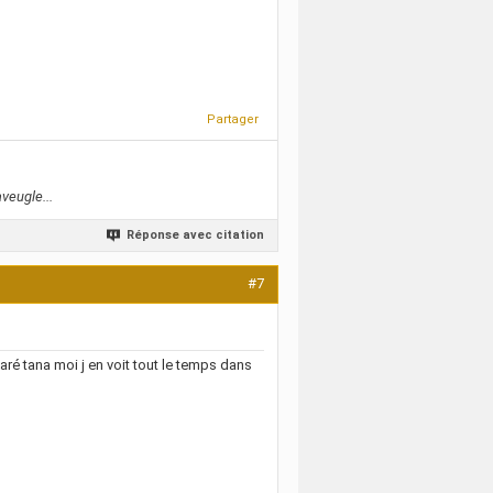
Partager
veugle...
Réponse avec citation
#7
xaré tana moi j en voit tout le temps dans