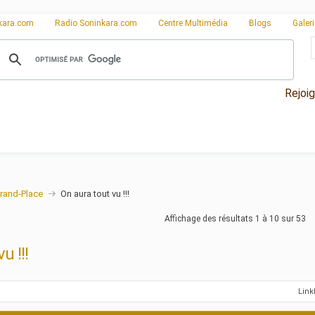
kara.com
Radio Soninkara.com
Centre Multimédia
Blogs
Galer
Rejoi
rand-Place
On aura tout vu !!!
Affichage des résultats 1 à 10 sur 53
u !!!
Lin