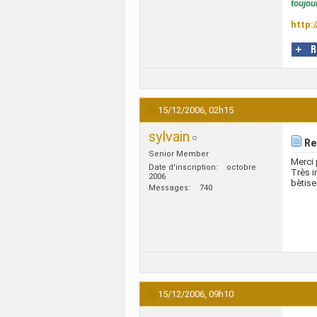
toujour
http:
15/12/2006,
02h15
sylvain
Re 
Senior Member
Merci 
Date d'inscription
octobre
Très i
2006
bètise
Messages
740
15/12/2006,
09h10