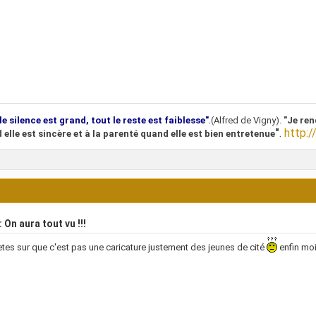
.
le silence est grand, tout le reste est faiblesse"
(Alfred de Vigny).
"Je ren
"
.
http:/
 elle est sincère et à la parenté quand elle est bien entretenue
 On aura tout vu !!!
tes sur que c'est pas une caricature justement des jeunes de cité
enfin moi