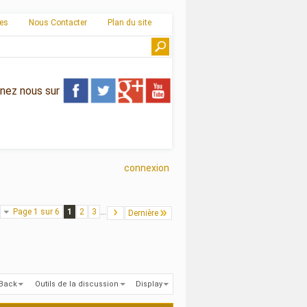
ies
Nous Contacter
Plan du site
gnez nous sur
connexion
Page 1 sur 6
1
2
3
...
Dernière
kBack
Outils de la discussion
Display