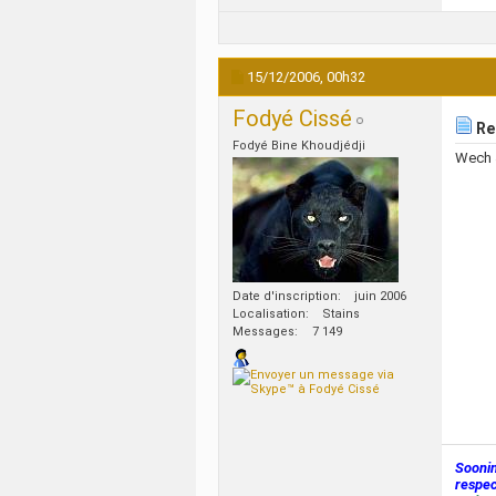
15/12/2006,
00h32
Fodyé Cissé
Re 
Fodyé Bine Khoudjédji
Wech J
Date d'inscription
juin 2006
Localisation
Stains
Messages
7 149
Sooni
respec