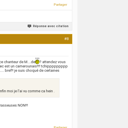
Partager
Réponse avec citation
#8
e chanteur de M....de
? attendez vous
ce mec est un camerounais!!!! tchippppppppp
.... bref!! je suis choqué de certaines
nfin moi je l'ai vu comme ca hein .
 crasseuses NON!!!
Partager