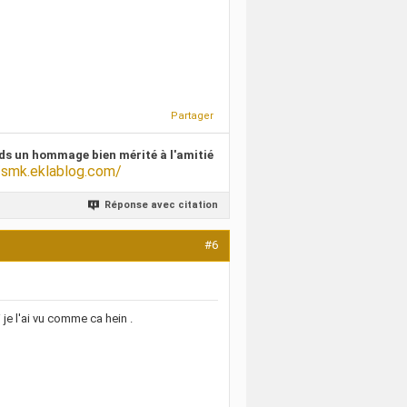
Partager
ds un hommage bien mérité à l'amitié
/smk.eklablog.com/
Réponse avec citation
#6
 je l'ai vu comme ca hein .