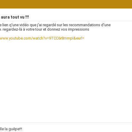
aura tout vu !!!
le lien q'une vidéo que j'ai regardé sur les recommandations d'une
. regardez-là à votre tour et donnez vos impressions
//www.youtube.com/watch?v=9TCC6r8mmpI&eurl=
lle la guêpe!!!