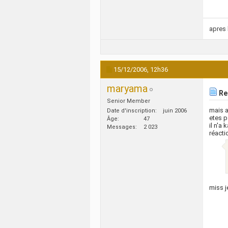
apres 
15/12/2006,
12h36
maryama
Re:
Senior Member
mais a
Date d'inscription
juin 2006
etes p
Âge
47
il n'a
Messages
2 023
réacti
miss j