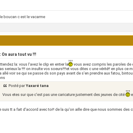
le boucan c est le vacarme
 On aura tout vu !!!
ttendez la: vous l'avez le clip en entier la
vous avez compris les paroles de c
as serieux la !!!! on insulte vos soeurs!!!!et vous dites c une vérité!! en plus 
 ka allé voir se qui se passe ds son pays avant de s'en prendre aux fatou, bintou.
ons
Posté par
Yaxaré tana
Vous etes sur que c'est pas une caricature justement des jeunes de cité
e
e suis tt a fait d'accord avec toi!! de la qu'on aille dire que nous sommes des