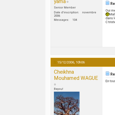
yama
Re:
Senior Member
Oui me
Date d'inscription
novembre
Mal
2006
dans l
Messages
104
C trist
15/12/2006,
10h06
Cheikhna
Re 
Mouhamed WAGUE
En tou
Bayou!