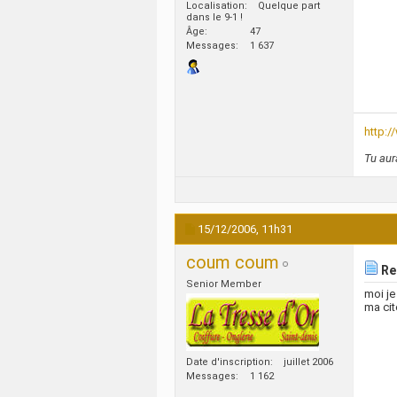
Localisation
Quelque part
dans le 9-1 !
Âge
47
Messages
1 637
http:
Tu aur
15/12/2006,
11h31
coum coum
Re:
Senior Member
moi je
ma cit
Date d'inscription
juillet 2006
Messages
1 162