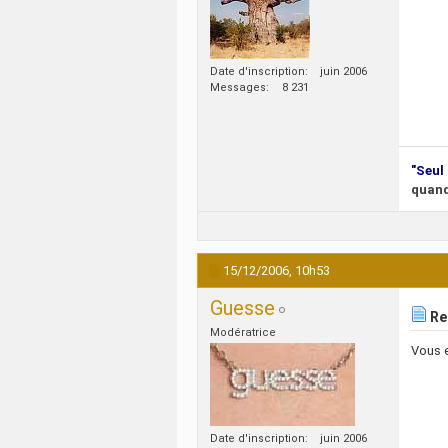
Date d'inscription
juin 2006
Messages
8 231
"Seul 
quand
15/12/2006,
10h53
Guesse
Re:
Modératrice
Vous e
Date d'inscription
juin 2006