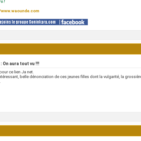
s !
//www.waounde.com
: On aura tout vu !!!
pour ce lien Ja net.
ntéressant, belle dénonciation de ces jeunes filles dont la vulgarité, la grossièr
.