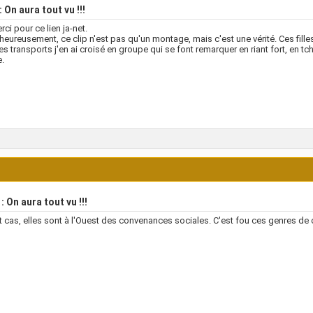
 On aura tout vu !!!
rci pour ce lien ja-net.
heureusement, ce clip n'est pas qu'un montage, mais c'est une vérité. Ces fille
es transports j'en ai croisé en groupe qui se font remarquer en riant fort, en tchi
e.
: On aura tout vu !!!
t cas, elles sont à l'Ouest des convenances sociales. C'est fou ces genres de 