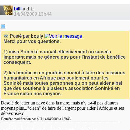
billl
a dit:
14/04/2009
13h44
Posté par
bouly
Merci pour vos questions.
1) miss Soninké connaît effectivement un succès
important mais ne génère pas pour l'instant de bénéfice
conséquent.
2) les bénéfices engendrés servent à faire des missions
humanitaires en Afrique pas seulement pour les
Soninké mais toutes personnes qu'on peut aider ainsi
que des soutiens à plusieurs association Soninké en
France selon nos moyens.
Desolé de jetter un pavé dans la mare, mais n'y a-t-il pas d'autres
moyens plus..."clean" de faire de l'argent pour aider l'Afrique et ses
défavorisés?
Dernière modification par billl 14/04/2009 à
13h48
سبحانك اللهم و بحمدك أشهد أن لا إله إلا أنت