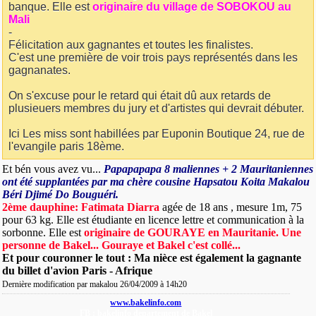
banque. Elle est
originaire du village de SOBOKOU au
Mali
-
Félicitation aux gagnantes et toutes les finalistes.
C'est une première de voir trois pays représentés dans les
gagnanates.
On s'excuse pour le retard qui était dû aux retards de
plusieuers membres du jury et d'artistes qui devrait débuter.
Ici Les miss sont habillées par Euponin Boutique 24, rue de
l'evangile paris 18ème.
Et bén vous avez vu...
Papapapapa 8 maliennes + 2 Mauritaniennes
ont été supplantées par ma chère cousine Hapsatou Koita Makalou
Béri Djimé Do Bouguéri.
2ème dauphine: Fatimata Diarra
agée de 18 ans , mesure 1m, 75
pour 63 kg. Elle est étudiante en licence lettre et communication à la
sorbonne. Elle est
originaire de GOURAYE en Mauritanie. Une
personne de Bakel... Gouraye et Bakel c'est collé...
Et pour couronner le tout : Ma nièce est également la gagnante
du billet d'avion Paris - Afrique
Dernière modification par makalou 26/04/2009 à
14h20
www.bakelinfo.com
FB : bakelinfo departement de Bakel