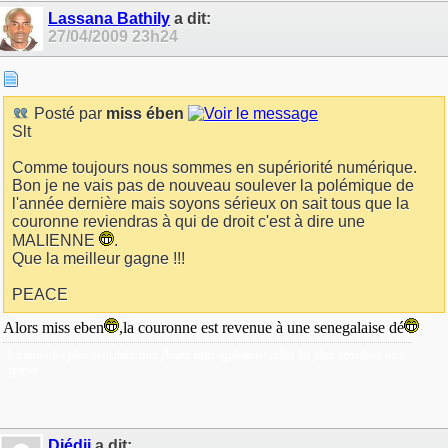
Lassana Bathily
a dit:
27/04/2009
23h24
Posté par
miss ében
Slt
Comme toujours nous sommes en supériorité numérique.
Bon je ne vais pas de nouveau soulever la polémique de
l'année dernière mais soyons sérieux on sait tous que la
couronne reviendras à qui de droit c'est à dire une
MALIENNE
.
Que la meilleur gagne !!!
PEACE
Alors miss eben
,la couronne est revenue à une senegalaise dé
les ames les plus sensibles aux fleurs sont egalement celles les plus sensibles aux
epines
Diédji
a dit: