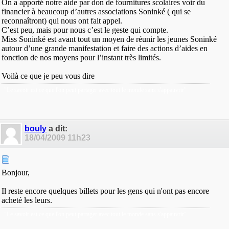
On a apporté notre aide par don de fournitures scolaires voir du
financier à beaucoup d’autres associations Soninké ( qui se
reconnaîtront) qui nous ont fait appel.
C’est peu, mais pour nous c’est le geste qui compte.
Miss Soninké est avant tout un moyen de réunir les jeunes Soninké
autour d’une grande manifestation et faire des actions d’aides en
fonction de nos moyens pour l’instant très limités.
Voilà ce que je peu vous dire
"Le savoir est ce que l'on peut partager avec tout le monde sans s'appauvrir"
bouly
a dit:
18/04/2009
11h23
Bonjour,
Il reste encore quelques billets pour les gens qui n'ont pas encore
acheté les leurs.
"Le savoir est ce que l'on peut partager avec tout le monde sans s'appauvrir"