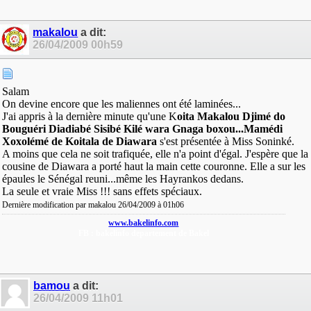
makalou
a dit:
26/04/2009
00h59
Salam
On devine encore que les maliennes ont été laminées...
J'ai appris à la dernière minute qu'une K
oita Makalou Djimé do
Bouguéri Diadiabé Sisibé Kilé wara Gnaga boxou...Mamédi
Xoxolémé de Koitala de Diawara
s'est présentée à Miss Soninké.
A moins que cela ne soit trafiquée, elle n'a point d'égal. J'espère que la
cousine de Diawara a porté haut la main cette couronne. Elle a sur les
épaules le Sénégal reuni...même les Hayrankos dedans.
La seule et vraie Miss !!! sans effets spéciaux.
Dernière modification par makalou 26/04/2009 à
01h06
www.bakelinfo.com
FB : bakelinfo departement de Bakel
bamou
a dit:
26/04/2009
11h01