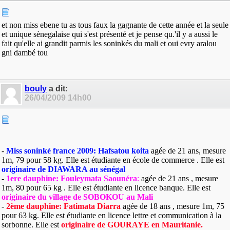
et non miss ebene tu as tous faux la gagnante de cette année et la seule
et unique sènegalaise qui s'est présenté et je pense qu.'il y a aussi le
fait qu'elle ai grandit parmis les soninkés du mali et oui evry aralou
gni dambé tou
bouly
a dit:
26/04/2009
14h00
-
Miss soninké france 2009: Hafsatou koita
agée de 21 ans, mesure
1m, 79 pour 58 kg. Elle est étudiante en école de commerce . Elle est
originaire de DIAWARA au sénégal
-
1ere dauphine: Fouleymata Saounéra
:
agée de 21 ans , mesure
1m, 80 pour 65 kg . Elle est étudiante en licence banque. Elle est
originaire du village de SOBOKOU au Mali
-
2ème dauphine: Fatimata Diarra
agée de 18 ans , mesure 1m, 75
pour 63 kg. Elle est étudiante en licence lettre et communication à la
sorbonne. Elle est
originaire de GOURAYE en Mauritanie.