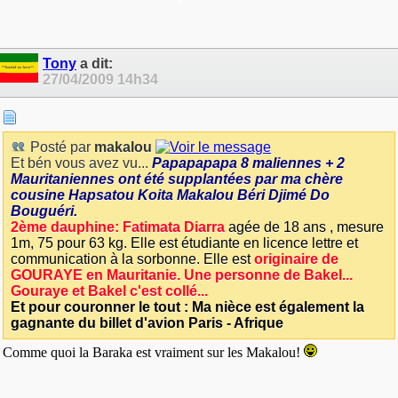
Tony
a dit:
27/04/2009
14h34
Posté par
makalou
Et bén vous avez vu...
Papapapapa 8 maliennes + 2
Mauritaniennes ont été supplantées par ma chère
cousine Hapsatou Koita Makalou Béri Djimé Do
Bouguéri.
2ème dauphine: Fatimata Diarra
agée de 18 ans , mesure
1m, 75 pour 63 kg. Elle est étudiante en licence lettre et
communication à la sorbonne. Elle est
originaire de
GOURAYE en Mauritanie. Une personne de Bakel...
Gouraye et Bakel c'est collé...
Et pour couronner le tout : Ma nièce est également la
gagnante du billet d'avion Paris - Afrique
Comme quoi la Baraka est vraiment sur les Makalou!