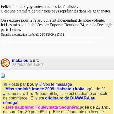
Félicitation aux gagnantes et toutes les finalistes.
C'est une première de voir trois pays représentés dans les gagnanates.
On s'excuse pour le retard qui était indépendant de notre volonté.
Ici Les miss sont habillées par Euponin Boutique 24, rue de l'evangile
paris 18ème.
Dernière modification par bouly 26/04/2009 à
15h31
"Le savoir est ce que l'on peut partager avec tout le monde sans s'appauvrir"
makalou
a dit:
26/04/2009
14h01
Posté par
bouly
-
Miss soninké france 2009: Hafsatou koita
agée de 21
ans, mesure 1m, 79 pour 58 kg. Elle est étudiante en école
de commerce . Elle est
originaire de DIAWARA au
sénégal
-
1ere dauphine: Fouleymata Saounéra
:
agée de 21 ans ,
mesure 1m, 80 pour 65 kg . Elle est étudiante en licence